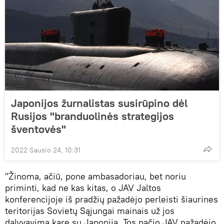
Japonijos žurnalistas susirūpino dėl
Rusijos "branduolinės strategijos
šventovės"
2022 Sausio 24, 10:31
"Žinoma, ačiū, pone ambasadoriau, bet noriu
priminti, kad ne kas kitas, o JAV Jaltos
konferencijoje iš pradžių pažadėjo perleisti šiaurines
teritorijas Sovietų Sąjungai mainais už jos
dalyvavimą kare su Japonija. Tos pačio JAV pažadėjo