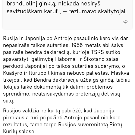
branduolinį ginklą, niekada nesiryš
savižudiškam karui", — reziumavo skaitytojai.
Rusija ir Japonija po Antrojo pasaulinio karo vis dar
nepasirašė taikos sutarties. 1956 metais abi šalys
pasirašė bendrą deklaraciją, kurioje TSRS sutiko
apsvarstyti galimybę Habomai ir Šikotano salas
perduoti Japonijai po taikos sutarties sudarymo, o
Kuašyro ir Iturupo likimas nebuvo paliestas. Maskva
tikėjosi, kad Bendra deklaracija užbaigs ginčą, tačiau
Tokijas laikė dokumentą tik dalimi problemos
sprendimo, neatsisakydamas pretenzijų dėl visų
salų.
Rusijos valdžia ne kartą pabrėžė, kad Japonija
pirmiausia turi pripažinti Antrojo pasaulinio karo
rezultatus, tame tarpe Rusijos suverenitetą Pietų
Kurilų salose.