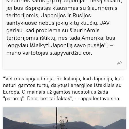
šiaurinės salos grįžtų Japonijai. Tiesą sakant,
jei bus išspręstas klausimas su šiaurinėmis
teritorijomis, Japonijos ir Rusijos
santykiuose nebus jokių kitų kliūčių. JAV
geriau, kad problema su šiaurinėmis
teritorijomis išliktų, nes tada Amerikai bus
lengviau išlaikyti Japoniją savo pusėje", —
mano vartotojas slapyvardžiu cor.
"Vėl mus apgaudinėja. Reikalauja, kad Japonija, kuri
neturi gamtos turtų, dalytųsi energijos ištekliais su
Europa. O mainais už gamtos nuostolius žada
"paramą". Deja, bet tai faktas", — apgailestavo sha.