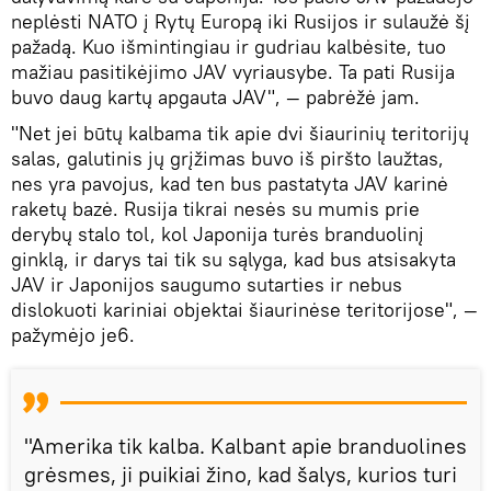
neplėsti NATO į Rytų Europą iki Rusijos ir sulaužė šį
pažadą. Kuo išmintingiau ir gudriau kalbėsite, tuo
mažiau pasitikėjimo JAV vyriausybe. Ta pati Rusija
buvo daug kartų apgauta JAV", — pabrėžė jam.
"Net jei būtų kalbama tik apie dvi šiaurinių teritorijų
salas, galutinis jų grįžimas buvo iš piršto laužtas,
nes yra pavojus, kad ten bus pastatyta JAV karinė
raketų bazė. Rusija tikrai nesės su mumis prie
derybų stalo tol, kol Japonija turės branduolinį
ginklą, ir darys tai tik su sąlyga, kad bus atsisakyta
JAV ir Japonijos saugumo sutarties ir nebus
dislokuoti kariniai objektai šiaurinėse teritorijose", —
pažymėjo je6.
"Amerika tik kalba. Kalbant apie branduolines
grėsmes, ji puikiai žino, kad šalys, kurios turi