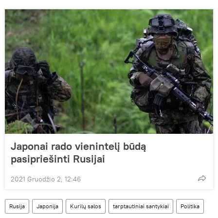
Japonai rado vienintelį būdą
pasipriešinti Rusijai
2021 Gruodžio 2, 12:46
Rusija
Japonija
Kurilų salos
tarptautiniai santykiai
Politika