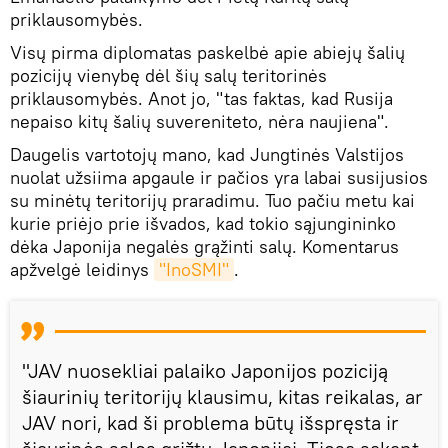
priklausomybės.
Visų pirma diplomatas paskelbė apie abiejų šalių
pozicijų vienybę dėl šių salų teritorinės
priklausomybės. Anot jo, "tas faktas, kad Rusija
nepaiso kitų šalių suvereniteto, nėra naujiena".
Daugelis vartotojų mano, kad Jungtinės Valstijos
nuolat užsiima apgaule ir pačios yra labai susijusios
su minėtų teritorijų praradimu. Tuo pačiu metu kai
kurie priėjo prie išvados, kad tokio sąjungininko
dėka Japonija negalės grąžinti salų. Komentarus
apžvelgė leidinys
"InoSMI"
.
"JAV nuosekliai palaiko Japonijos poziciją
šiaurinių teritorijų klausimu, kitas reikalas, ar
JAV nori, kad ši problema būtų išspręsta ir