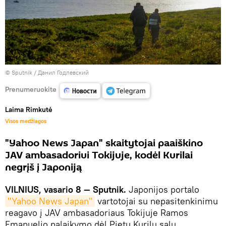
© Sputnik / Данил Годлевский
Prenumeruokite
Laima Rimkutė
Visos medžiagos
"Yahoo News Japan" skaitytojai paaiškino
JAV ambasadoriui Tokijuje, kodėl Kurilai
negrįš į Japoniją
VILNIUS, vasario 8 — Sputnik.
Japonijos portalo
"Yahoo News Japan"
vartotojai su nepasitenkinimu
reagavo į JAV ambasadoriaus Tokijuje Ramos
Emanuelio palaikymo dėl Pietų Kurilų salų