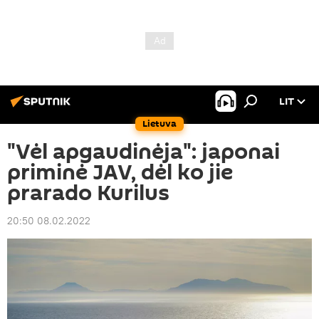
LIT
Lietuva
"Vėl apgaudinėja": japonai
priminė JAV, dėl ko jie
prarado Kurilus
20:50 08.02.2022