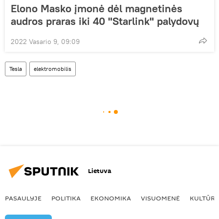
Elono Masko įmonė dėl magnetinės
audros praras iki 40 "Starlink" palydovų
2022 Vasario 9, 09:09
Tesla
elektromobilis
Lietuva
PASAULYJE
POLITIKA
EKONOMIKA
VISUOMENĖ
KULTŪR