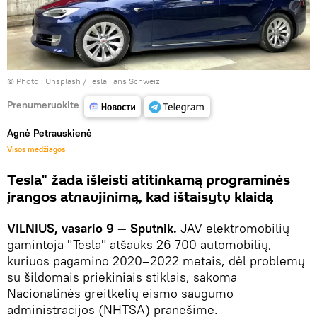
© Photo :
Unsplash / Tesla Fans Schweiz
Prenumeruokite
Agnė Petrauskienė
Visos medžiagos
Tesla" žada išleisti atitinkamą programinės
įrangos atnaujinimą, kad ištaisytų klaidą
VILNIUS, vasario 9 — Sputnik.
JAV elektromobilių
gamintoja "Tesla" atšauks 26 700 automobilių,
kuriuos pagamino 2020–2022 metais, dėl problemų
su šildomais priekiniais stiklais, sakoma
Nacionalinės greitkelių eismo saugumo
administracijos (NHTSA) pranešime.