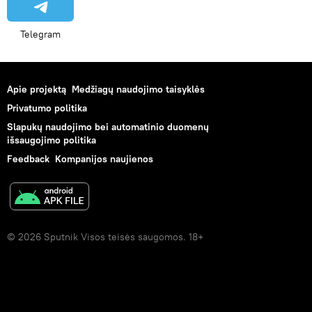
Telegram
Apie projektą
Medžiagų naudojimo taisyklės
Privatumo politika
Slapukų naudojimo bei automatinio duomenų
išsaugojimo politika
Feedback
Kompanijos naujienos
© 2026 Sputnik Visos teisės saugomos. 18+