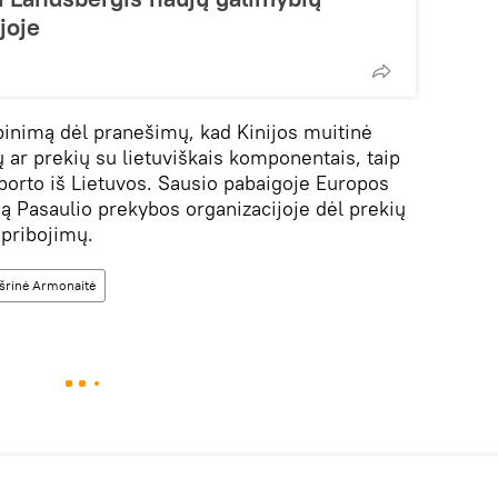
joje
ūpinimą dėl pranešimų, kad Kinijos muitinė
ių ar prekių su lietuviškais komponentais, taip
porto iš Lietuvos. Sausio pabaigoje Europos
ą Pasaulio prekybos organizacijoje dėl prekių
apribojimų.
šrinė Armonaitė