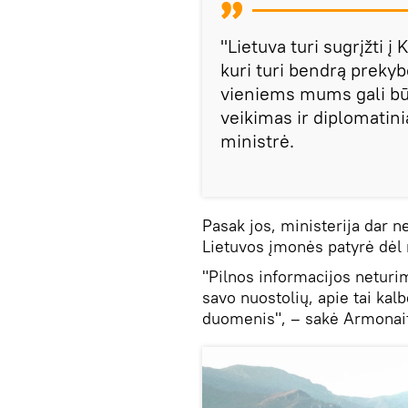
"Lietuva turi sugrįžti į 
kuri turi bendrą prekybo
vieniems mums gali būti
veikimas ir diplomatinia
ministrė.
Pasak jos, ministerija dar n
Lietuvos įmonės patyrė dėl 
"Pilnos informacijos neturi
savo nuostolių, apie tai kalb
duomenis", – sakė Armonai