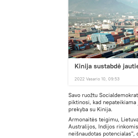
Kinija sustabdė jaut
2022 Vasario 10, 09:53
Savo ruožtu Socialdemokrat
piktinosi, kad nepateikiama j
prekyba su Kinija.
Armonaitės teigimu, Lietuva 
Australijos, Indijos rinkomi
neišnaudotas potencialas", o