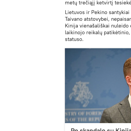
metų trečiąjį ketvirtį tesiek
Lietuvos ir Pekino santykiai 
Taivano atstovybei, nepaisan
Kinija vienašališkai nuleido 
laikinojo reikalų patikėtinio
statuso.
Po skandalo su Kinij