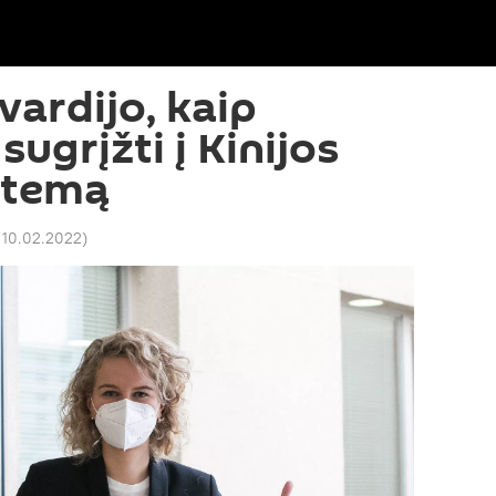
vardijo, kaip
sugrįžti į Kinijos
stemą
 10.02.2022
)