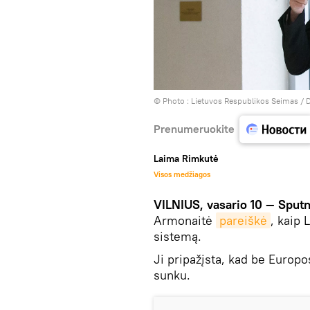
© Photo :
Lietuvos Respublikos Seimas / D
Prenumeruokite
Laima Rimkutė
Visos medžiagos
VILNIUS, vasario 10 — Sputn
Armonaitė
pareiškė
, kaip 
sistemą.
Ji pripažįsta, kad be Europ
sunku.