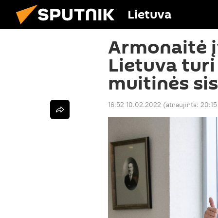
Lietuva
Armonaitė į
Lietuva turi 
muitinės si
16:52 10.02.2022
(atnaujinta:
20:15