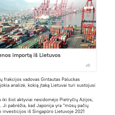
ienos importą iš Lietuvos
ų frakcijos vadovas Gintautas Paluckas
okia analizė, kokią įtaką Lietuvai turi sustojusi
iki šiol aktyviai nesidomėjo Pietryčių Azijos,
s. Ji pabrėžia, kad Japonija yra "mūsų pačių
 investicijos iš Singapūro Lietuvoje 2021