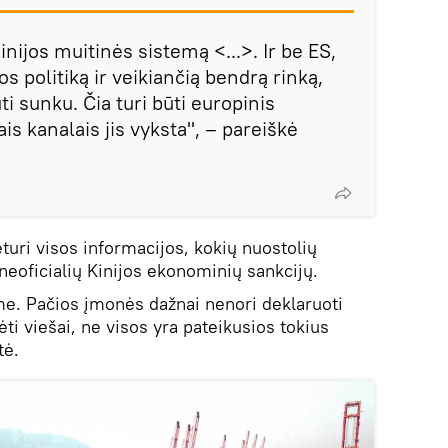
Kinijos muitinės sistemą <...>. Ir be ES,
s politiką ir veikiančią bendrą rinką,
 sunku. Čia turi būti europinis
is kanalais jis vyksta", – pareiškė
eturi visos informacijos, kokių nuostolių
neoficialių Kinijos ekonominių sankcijų.
me. Pačios įmonės dažnai nenori deklaruoti
ėti viešai, ne visos yra pateikusios tokius
tė.