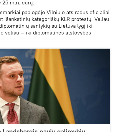
ė 25 mln. eurų.
smarkiai pablogėjo Vilniuje atsiradus oficialiai
t išankstinių kategoriškų KLR protestų. Vėliau
diplomatinių santykių su Lietuva lygį iki
, o vėliau — iki diplomatinės atstovybės
a Landsbergis naujų galimybių