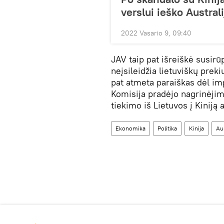
verslui ieško Australi
2022 Vasario 9, 09:40
JAV taip pat išreiškė susir
neįsileidžia lietuviškų prek
pat atmeta paraiškas dėl im
Komisija pradėjo nagrinėjim
tiekimo iš Lietuvos į Kiniją 
Ekonomika
Politika
Kinija
Au