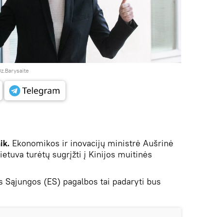
z.Barysaite
ik.
Ekonomikos ir inovacijų ministrė Aušrinė
Lietuva turėtų sugrįžti į Kinijos muitinės
os Sąjungos (ES) pagalbos tai padaryti bus