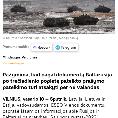
© Sputnik / Алексей Куденко
/
Pereiti į medijų banką
Prenumeruokite
Mindaugas Vaičiūnas
Visos medžiagos
Pažymima, kad pagal dokumentą Baltarusija
po trečiadienio popietę pateikto prašymo
pateikimo turi atsakyti per 48 valandas
VILNIUS, vasario 10 — Sputnik.
Latvija, Lietuva ir
Estija, vadovaudamosi ESBO Vienos dokumentu,
paprašė išsamios informacijos apie Rusijos ir
Baltarusijos pratybas "Sąjungos ryžtas-2022",