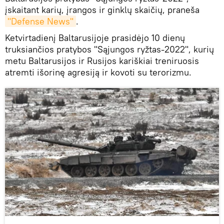
įskaitant karių, įrangos ir ginklų skaičių, praneša
"Defense News"
.
Ketvirtadienį Baltarusijoje prasidėjo 10 dienų
truksiančios pratybos "Sąjungos ryžtas-2022", kurių
metu Baltarusijos ir Rusijos kariškiai treniruosis
atremti išorinę agresiją ir kovoti su terorizmu.