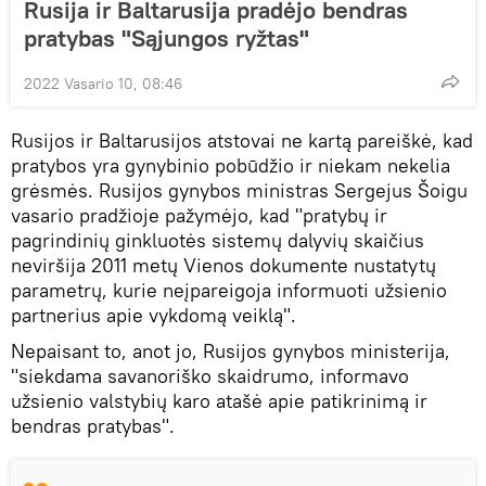
Rusija ir Baltarusija pradėjo bendras
pratybas "Sąjungos ryžtas"
2022 Vasario 10, 08:46
Rusijos ir Baltarusijos atstovai ne kartą pareiškė, kad
pratybos yra gynybinio pobūdžio ir niekam nekelia
grėsmės. Rusijos gynybos ministras Sergejus Šoigu
vasario pradžioje pažymėjo, kad "pratybų ir
pagrindinių ginkluotės sistemų dalyvių skaičius
neviršija 2011 metų Vienos dokumente nustatytų
parametrų, kurie neįpareigoja informuoti užsienio
partnerius apie vykdomą veiklą".
Nepaisant to, anot jo, Rusijos gynybos ministerija,
"siekdama savanoriško skaidrumo, informavo
užsienio valstybių karo atašė apie patikrinimą ir
bendras pratybas".