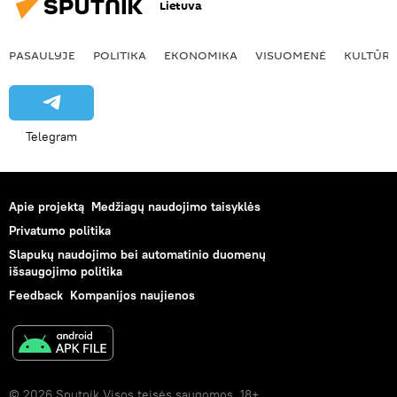
Lietuva
PASAULYJE
POLITIKA
EKONOMIKA
VISUOMENĖ
KULTŪR
Telegram
Apie projektą
Medžiagų naudojimo taisyklės
Privatumo politika
Slapukų naudojimo bei automatinio duomenų
išsaugojimo politika
Feedback
Kompanijos naujienos
© 2026 Sputnik Visos teisės saugomos. 18+