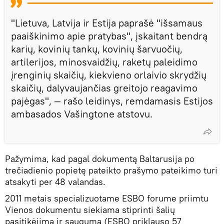
"Lietuva, Latvija ir Estija paprašė "išsamaus
paaiškinimo apie pratybas", įskaitant bendrą
karių, kovinių tankų, kovinių šarvuočių,
artilerijos, minosvaidžių, raketų paleidimo
įrenginių skaičių, kiekvieno orlaivio skrydžių
skaičių, dalyvaujančias greitojo reagavimo
pajėgas", — rašo leidinys, remdamasis Estijos
ambasados ​​Vašingtone atstovu.
Pažymima, kad pagal dokumentą Baltarusija po
trečiadienio popietę pateikto prašymo pateikimo turi
atsakyti per 48 valandas.
2011 metais specializuotame ESBO forume priimtu
Vienos dokumentu siekiama stiprinti šalių
pasitikėjimą ir saugumą (ESBO priklauso 57