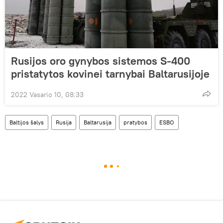
Rusijos oro gynybos sistemos S-400
pristatytos kovinei tarnybai Baltarusijoje
2022 Vasario 10, 08:33
Baltijos šalys
Rusija
Baltarusija
pratybos
ESBO