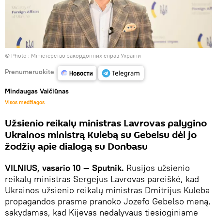
© Photo :
Міністерство закордонних справ України
Prenumeruokite
Mindaugas Vaičiūnas
Visos medžiagos
Užsienio reikalų ministras Lavrovas palygino
Ukrainos ministrą Kulebą su Gebelsu dėl jo
žodžių apie dialogą su Donbasu
VILNIUS, vasario 10 — Sputnik.
Rusijos užsienio
reikalų ministras Sergejus Lavrovas pareiškė, kad
Ukrainos užsienio reikalų ministras Dmitrijus Kuleba
propagandos prasme pranoko Jozefo Gebelso meną,
sakydamas, kad Kijevas nedalyvaus tiesioginiame