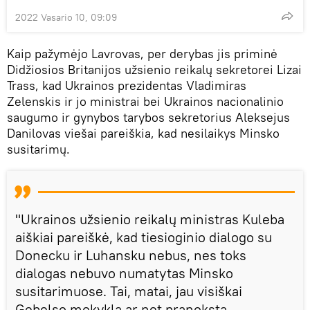
2022 Vasario 10, 09:09
Kaip pažymėjo Lavrovas, per derybas jis priminė
Didžiosios Britanijos užsienio reikalų sekretorei Lizai
Trass, kad Ukrainos prezidentas Vladimiras
Zelenskis ir jo ministrai bei Ukrainos nacionalinio
saugumo ir gynybos tarybos sekretorius Aleksejus
Danilovas viešai pareiškia, kad nesilaikys Minsko
susitarimų.
"Ukrainos užsienio reikalų ministras Kuleba
aiškiai pareiškė, kad tiesioginio dialogo su
Donecku ir Luhansku nebus, nes toks
dialogas nebuvo numatytas Minsko
susitarimuose. Tai, matai, jau visiškai
Gebelso mokykla ar net pranoksta