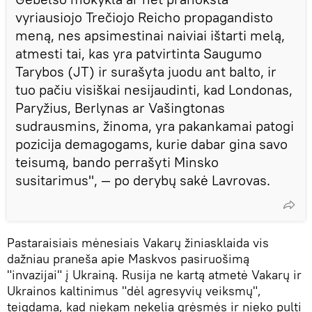
vyriausiojo Trečiojo Reicho propagandisto
meną, nes apsimestinai naiviai ištarti melą,
atmesti tai, kas yra patvirtinta Saugumo
Tarybos (JT) ir surašyta juodu ant balto, ir
tuo pačiu visiškai nesijaudinti, kad Londonas,
Paryžius, Berlynas ar Vašingtonas
sudrausmins, žinoma, yra pakankamai patogi
pozicija demagogams, kurie dabar gina savo
teisumą, bando perrašyti Minsko
susitarimus", — po derybų sakė Lavrovas.
Pastaraisiais mėnesiais Vakarų žiniasklaida vis
dažniau praneša apie Maskvos pasiruošimą
"invazijai" į Ukrainą. Rusija ne kartą atmetė Vakarų ir
Ukrainos kaltinimus "dėl agresyvių veiksmų",
teigdama, kad niekam nekelia grėsmės ir nieko pulti