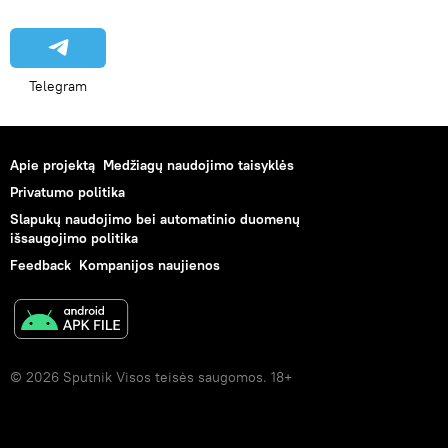
Telegram
Apie projektą
Medžiagų naudojimo taisyklės
Privatumo politika
Slapukų naudojimo bei automatinio duomenų
išsaugojimo politika
Feedback
Kompanijos naujienos
© 2026 Sputnik Visos teisės saugomos. 18+