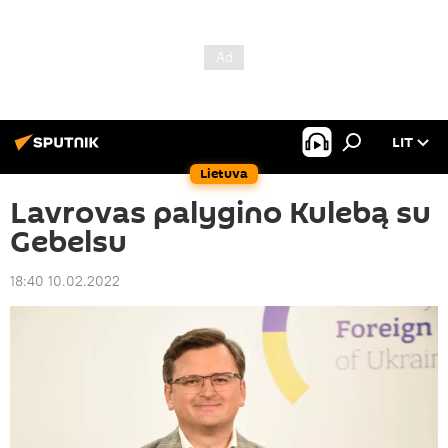
LIT
Lietuva
Lavrovas palygino Kulebą su
Gebelsu
18:40 10.02.2022