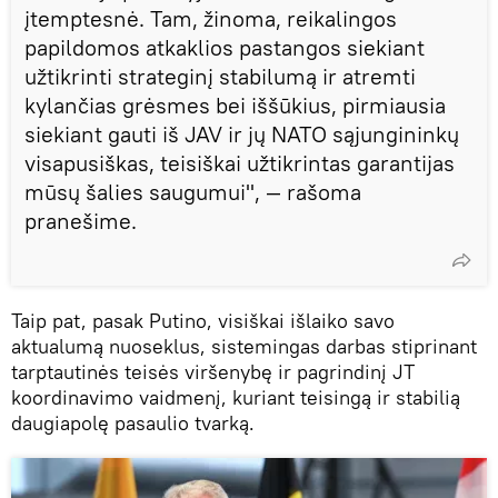
įtemptesnė. Tam, žinoma, reikalingos
papildomos atkaklios pastangos siekiant
užtikrinti strateginį stabilumą ir atremti
kylančias grėsmes bei iššūkius, pirmiausia
siekiant gauti iš JAV ir jų NATO sąjungininkų
visapusiškas, teisiškai užtikrintas garantijas
mūsų šalies saugumui", — rašoma
pranešime.
Taip pat, pasak Putino, visiškai išlaiko savo
aktualumą nuoseklus, sistemingas darbas stiprinant
tarptautinės teisės viršenybę ir pagrindinį JT
koordinavimo vaidmenį, kuriant teisingą ir stabilią
daugiapolę pasaulio tvarką.