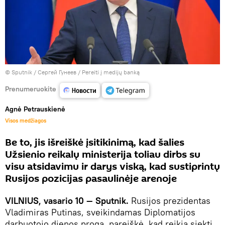
© Sputnik / Сергей Гунеев
/
Pereiti į medijų banką
Prenumeruokite
Agnė Petrauskienė
Visos medžiagos
Be to, jis išreiškė įsitikinimą, kad šalies
Užsienio reikalų ministerija toliau dirbs su
visu atsidavimu ir darys viską, kad sustiprintų
Rusijos pozicijas pasaulinėje arenoje
VILNIUS, vasario 10 — Sputnik.
Rusijos prezidentas
Vladimiras Putinas, sveikindamas Diplomatijos
darbuotojo dienos proga, pareiškė, kad reikia siekti