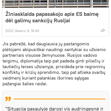
Žiniasklaida papasakojo apie ES baimę
dėl galimų sankcijų Rusijai
2022 Vasario 9, 18:43
Jis pabrėžė, kad daugiausia jų pastangomis
plėtojami abipusiškai naudingi santykiai su užsienio
partneriais visuose žemynuose. Rusijos vadovo
teigimu, diplomatija taip pat padeda ginti piliečių ir
tautiečių teises užsienyje, prisideda prie regioninių
konfliktų ir krizių sprendimo, taip pat atlieka svarbų
vaidmenį kuriant palankias išorines sąlygas
pažangiai šalies raidai.
"Situacija pasaulyje darosi vis audringesnė ir