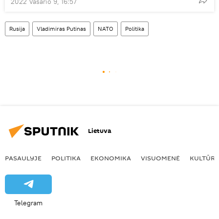
2022 Vasario 9, 16:57
Rusija
Vladimiras Putinas
NATO
Politika
Lietuva
PASAULYJE
POLITIKA
EKONOMIKA
VISUOMENĖ
KULTŪR
Telegram