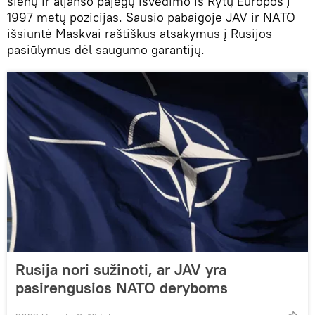
sienų ir aljanso pajėgų išvedimo iš Rytų Europos į
1997 metų pozicijas. Sausio pabaigoje JAV ir NATO
išsiuntė Maskvai raštiškus atsakymus į Rusijos
pasiūlymus dėl saugumo garantijų.
Rusija nori sužinoti, ar JAV yra
pasirengusios NATO deryboms