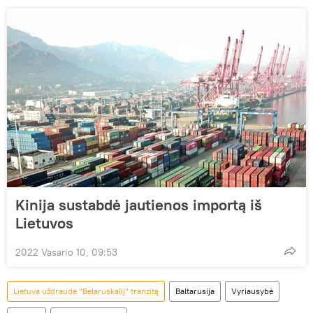
Kinija sustabdė jautienos importą iš
Lietuvos
2022 Vasario 10, 09:53
Lietuva uždraudė "Belaruskalij" tranzitą
Baltarusija
Vyriausybė