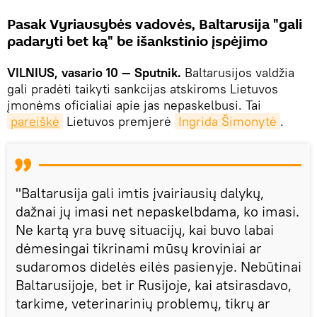
Pasak Vyriausybės vadovės, Baltarusija "gali
padaryti bet ką" be išankstinio įspėjimo
VILNIUS, vasario 10 — Sputnik.
Baltarusijos valdžia
gali pradėti taikyti sankcijas atskiroms Lietuvos
įmonėms oficialiai apie jas nepaskelbusi. Tai
pareiškė
Lietuvos premjerė
Ingrida Šimonytė
.
"Baltarusija gali imtis įvairiausių dalykų,
dažnai jų imasi net nepaskelbdama, ko imasi.
Ne kartą yra buvę situacijų, kai buvo labai
dėmesingai tikrinami mūsų kroviniai ar
sudaromos didelės eilės pasienyje. Nebūtinai
Baltarusijoje, bet ir Rusijoje, kai atsirasdavo,
tarkime, veterinarinių problemų, tikrų ar