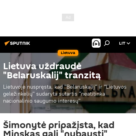
LIT
Lietuva
Lietuva uždraudė
"Belaruskalij" tranzitą
Lietuvoje nuspręsta, kad "Belaruskalij" ir "Lietuvos
geležinkelių" sudaryta sutartis "neatitinka
nacionalinio saugumo interesų"
Šimonytė pripažįsta, kad
Minskas gali "nubausti"