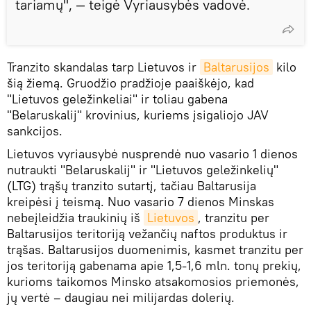
tariamų", — teigė Vyriausybės vadovė.
Tranzito skandalas tarp Lietuvos ir
Baltarusijos
kilo
šią žiemą. Gruodžio pradžioje paaiškėjo, kad
"Lietuvos geležinkeliai" ir toliau gabena
"Belaruskalij" krovinius, kuriems įsigaliojo JAV
sankcijos.
Lietuvos vyriausybė nusprendė nuo vasario 1 dienos
nutraukti "Belaruskalij" ir "Lietuvos geležinkelių"
(LTG) trąšų tranzito sutartį, tačiau Baltarusija
kreipėsi į teismą. Nuo vasario 7 dienos Minskas
nebeįleidžia traukinių iš
Lietuvos
, tranzitu per
Baltarusijos teritoriją vežančių naftos produktus ir
trąšas. Baltarusijos duomenimis, kasmet tranzitu per
jos teritoriją gabenama apie 1,5-1,6 mln. tonų prekių,
kurioms taikomos Minsko atsakomosios priemonės,
jų vertė – daugiau nei milijardas dolerių.