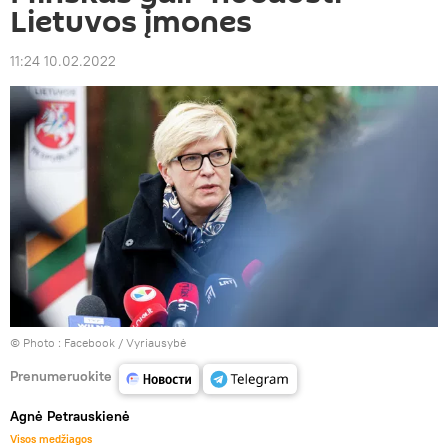
Lietuvos įmones
11:24 10.02.2022
© Photo :
Facebook / Vyriausybė
Prenumeruokite
Agnė Petrauskienė
Visos medžiagos