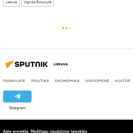
Lietuva
Ingrida Šimonytė
Lietuva
PASAULYJE
POLITIKA
EKONOMIKA
VISUOMENĖ
KULTŪR
Telegram
Apie projektą
Medžiagų naudojimo taisyklės