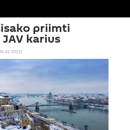
isako priimti
 JAV karius
 10.02.2022
)