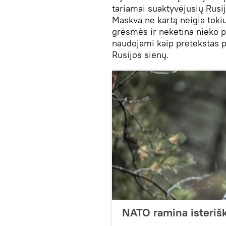
tariamai suaktyvėjusių Rusi
Maskva ne kartą neigia toki
grėsmės ir neketina nieko pul
naudojami kaip pretekstas p
Rusijos sienų.
NATO ramina isterišką