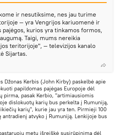
kome ir nesutiksime, nes jau turime
torijoje — yra Vengrijos kariuomenė ir
s pajėgos, kurios yra tinkamos formos,
saugumą. Taigi, mums nereikia
s teritorijoje", — televizijos kanalo
ė Sijartas.
s Džonas Kerbis (John Kirby) paskelbė apie
okuoti papildomas pajėgas Europoje dėl
sų pirma, pasak Kerbio, "artimiausiomis
oje dislokuotų karių bus perkelta į Rumuniją,
kiečių karių", kurie jau yra ten. Pirmieji 100
ę antradienį atvyko į Rumuniją. Lenkijoje bus
 pastaruoju metu išreiškė susirūpinimą dėl