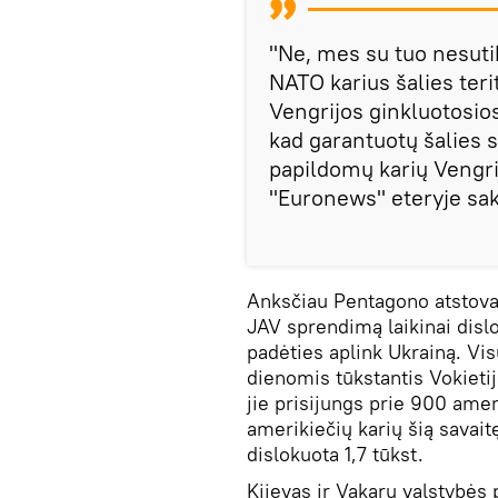
"Ne, mes su tuo nesuti
NATO karius šalies teri
Vengrijos ginkluotosio
kad garantuotų šalies 
papildomų karių Vengrijo
"Euronews" eteryje sak
Anksčiau Pentagono atstova
JAV sprendimą laikinai disl
padėties aplink Ukrainą. Vi
dienomis tūkstantis Vokietij
jie prisijungs prie 900 ameri
amerikiečių karių šią savait
dislokuota 1,7 tūkst.
Kijevas ir Vakarų valstybės