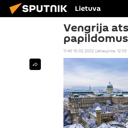
Lietuva
Vengrija ats
papildomus
11:40 10.02.2022
(atnaujinta:
12:53