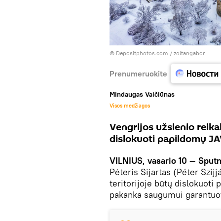
© Depositphotos.com /
zoltangabor
Prenumeruokite
Mindaugas Vaičiūnas
Visos medžiagos
Vengrijos užsienio reikal
dislokuoti papildomų JA
VILNIUS, vasario 10 — Sputn
Pėteris Sijartas (Péter Szijj
teritorijoje būtų dislokuoti
pakanka saugumui garantuot