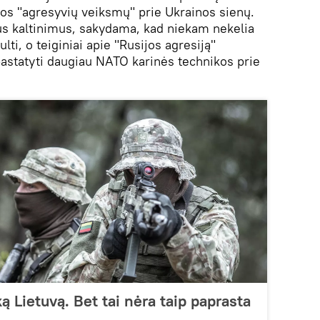
jos "agresyvių veiksmų" prie Ukrainos sienų.
us kaltinimus, sakydama, kad niekam nekelia
ti, o teiginiai apie "Rusijos agresiją"
astatyti daugiau NATO karinės technikos prie
 Lietuvą. Bet tai nėra taip paprasta