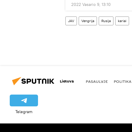
2022 Vasario 9, 13:10
JAV
Vengrija
Rusija
kariai
Lietuva
PASAULYJE
POLITIKA
Telegram