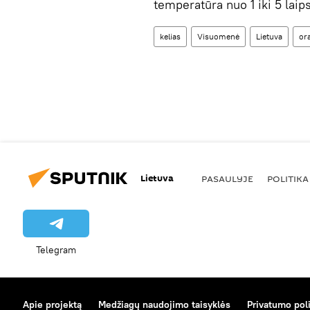
temperatūra nuo 1 iki 5 laip
kelias
Visuomenė
Lietuva
ora
Lietuva
PASAULYJE
POLITIKA
Telegram
Apie projektą
Medžiagų naudojimo taisyklės
Privatumo poli