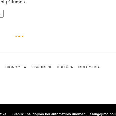
snių šilumos.
i
EKONOMIKA
VISUOMENĖ
KULTŪRA
MULTIMEDIA
tika
Slapukų naudojimo bei automatinio duomenų išsaugojimo poli