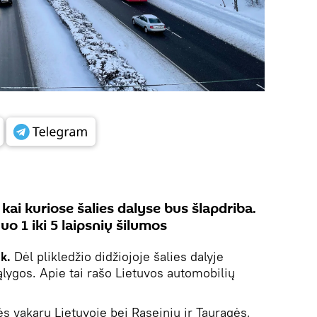
ai kuriose šalies dalyse bus šlapdriba.
o 1 iki 5 laipsnių šilumos
ik.
Dėl plikledžio didžiojoje šalies dalyje
lygos. Apie tai rašo Lietuvos automobilių
s vakarų Lietuvoje bei Raseinių ir Tauragės,