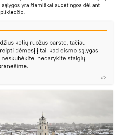
 sąlygos yra žiemiškai sudėtingos dėl ant
plikledžio.
idžius kelių ruožus barsto, tačiau
eipti dėmesį į tai, kad eismo sąlygas
l neskubėkite, nedarykite staigių
pranešime.