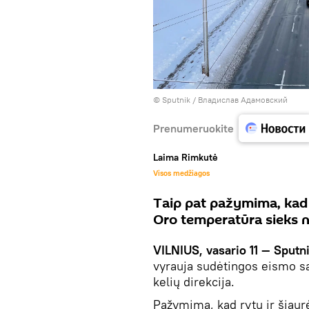
© Sputnik / Владислав Адамовский
Prenumeruokite
Laima Rimkutė
Visos medžiagos
Taip pat pažymima, kad k
Oro temperatūra sieks nu
VILNIUS, vasario 11 — Sputn
vyrauja sudėtingos eismo są
kelių direkcija.
Pažymima, kad rytų ir šiaurė