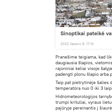
Sinoptikai pateikė v
2022 Vasario 8, 17:14
Pranešime teigiama, kad liku
daugiausia šlapios, vietom
rajoniniai keliai visoje šaly
padengti plonu šlapio arba 
Taip pat pietrytinėje šalies 
temperatūra nuo 0 iki 3 lai
Hidrometeorologijos tarny
trumpi krituliai, vyraus liet
pajūryje pereinantis į šiaur