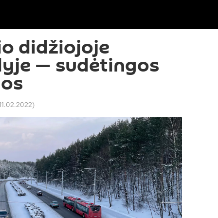
io didžiojoje
lyje — sudėtingos
gos
 11.02.2022
)