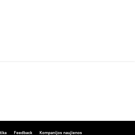
tika
Feedback
Kompanijos naujienos