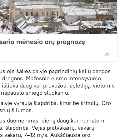
asario mėnesio orų prognozę
sioje šalies dalyje pagrindinių kelių dangos
is drėgnos. Mažesnio eismo intensyvumo
je išlieka daug kur provėžoti, aplediję, vietomis
prispausto sniego sluoksniu.
dalyje vyrauja šlapdriba, kitur be kritulių. Oro
psnių šilumos.
bos duomenimis, dieną daug kur numatomi
us, šlapdriba. Vėjas pietvakarių, vakarų,
ės vakarų, 7–12 m/s. Aukščiausia oro