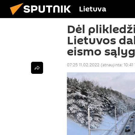
Lietuva
Dėl plikledž
Lietuvos da
eismo sąly
07:25 11.02.2022
(atnaujinta:
10:41