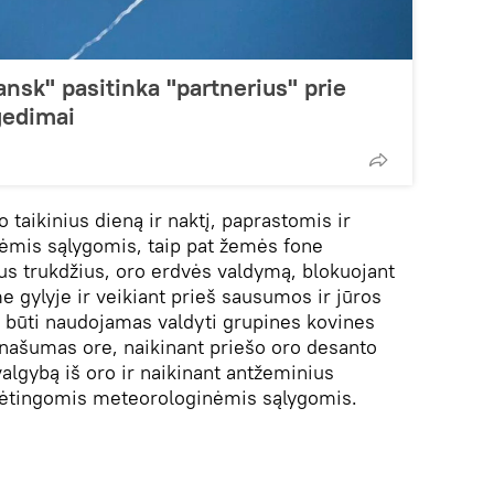
nsk" pasitinka "partnerius" prie
gedimai
o taikinius dieną ir naktį, paprastomis ir
mis sąlygomis, taip pat žemės fone
ius trukdžius, oro erdvės valdymą, blokuojant
 gylyje ir veikiant prieš sausumos ir jūros
li būti naudojamas valdyti grupines kovines
anašumas ore, naikinant priešo oro desanto
valgybą iš oro ir naikinant antžeminius
udėtingomis meteorologinėmis sąlygomis.