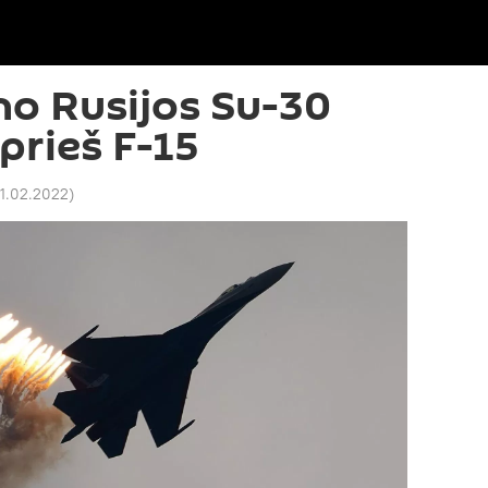
no Rusijos Su-30
rieš F-15
11.02.2022
)