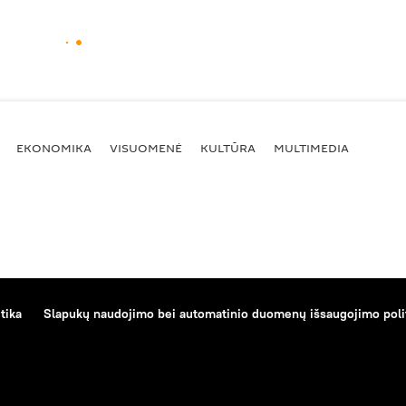
EKONOMIKA
VISUOMENĖ
KULTŪRA
MULTIMEDIA
tika
Slapukų naudojimo bei automatinio duomenų išsaugojimo poli