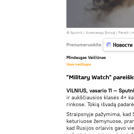
© Sputnik / Александр Вильф
/
Pereiti į
Prenumeruokite
Mindaugas Vaičiūnas
Visos medžiagos
"Military Watch" pareišk
VILNIUS, vasario 11 — Sputn
ir aukščiausios klasės 4+ k
rinkose. Tokią išvadą padarė
Straipsnyje pažymima, kad 
keturiuose žemynuose, prano
kad Rusijos orlaivis gavo vi