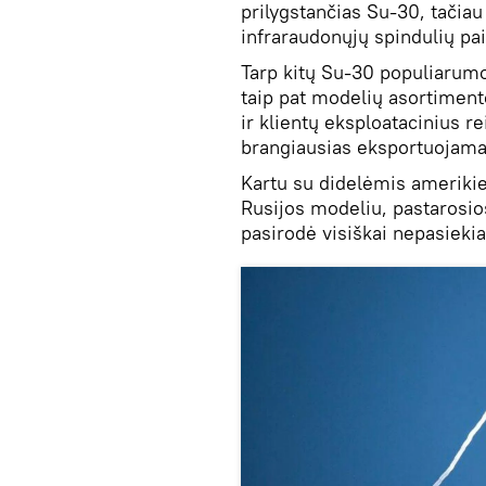
prilygstančias Su-30, tači
infraraudonųjų spindulių pa
Tarp kitų Su-30 populiarumo 
taip pat modelių asortimento
ir klientų eksploatacinius r
brangiausias eksportuojama
Kartu su didelėmis amerikie
Rusijos modeliu, pastarosio
pasirodė visiškai nepasieki