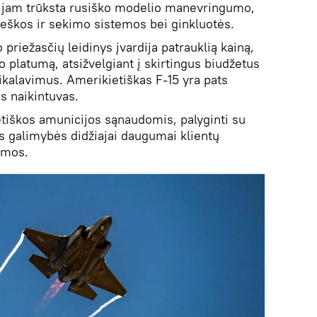
au jam trūksta rusiško modelio manevringumo,
ieškos ir sekimo sistemos bei ginkluotės.
priežasčių leidinys įvardija patrauklią kainą,
 platumą, atsižvelgiant į skirtingus biudžetus
eikalavimus. Amerikietiškas F-15 yra pats
s naikintuvas.
tiškos amunicijos sąnaudomis, palyginti su
s galimybės didžiajai daugumai klientų
amos.