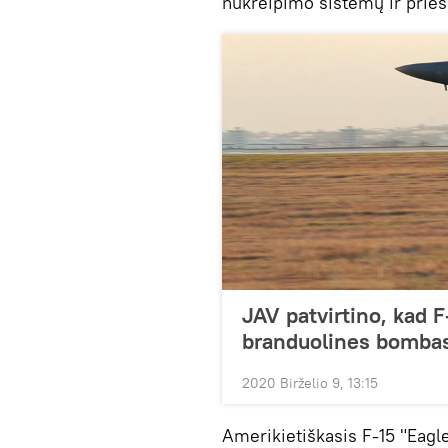
nukreipimo sistemų ir priešl
JAV patvirtino, kad F
branduolines bomba
2020 Birželio 9, 13:15
Amerikietiškasis F-15 "Eagle