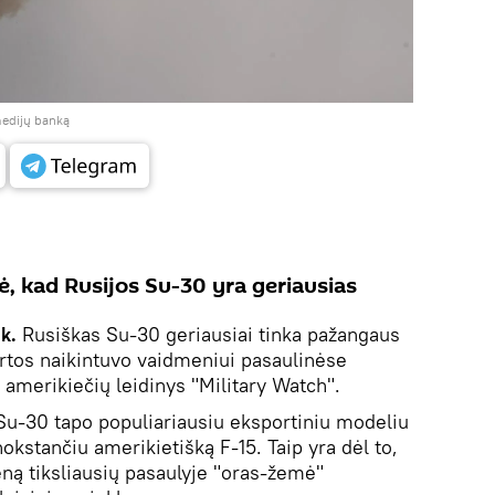
 medijų banką
ė, kad Rusijos Su-30 yra geriausias
ik.
Rusiškas Su-30 geriausiai tinka pažangaus
artos naikintuvo vaidmeniui pasaulinėse
 amerikiečių leidinys "Military Watch".
Su-30 tapo populiariausiu eksportiniu modeliu
kstančiu amerikietišką F-15. Taip yra dėl to,
eną tiksliausių pasaulyje "oras-žemė"