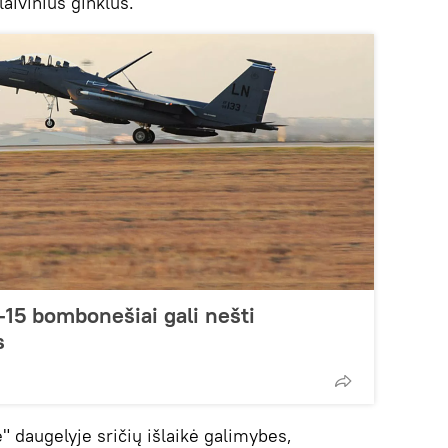
aivinius ginklus.
-15 bombonešiai gali nešti
s
" daugelyje sričių išlaikė galimybes,