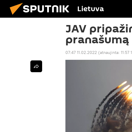
Lietuva
JAV pripaži
pranašumą p
07:47 11.02.2022
(atnaujinta:
11:57 