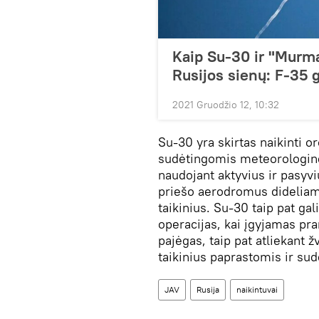
Kaip Su-30 ir "Murma
Rusijos sienų: F-35 
2021 Gruodžio 12, 10:32
Su-30 yra skirtas naikinti or
sudėtingomis meteorologinė
naudojant aktyvius ir pasyv
priešo aerodromus dideliame
taikinius. Su-30 taip pat ga
operacijas, kai įgyjamas pr
pajėgas, taip pat atliekant ž
taikinius paprastomis ir s
JAV
Rusija
naikintuvai