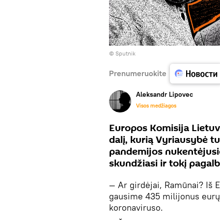
© Sputnik
Prenumeruokite
Aleksandr Lipovec
Visos medžiagos
Europos Komisija Lietuv
dalį, kurią Vyriausybė t
pandemijos nukentėjusi
skundžiasi ir tokį pagal
— Ar girdėjai, Ramūnai? Iš
gausime 435 milijonus eurų
koronaviruso.