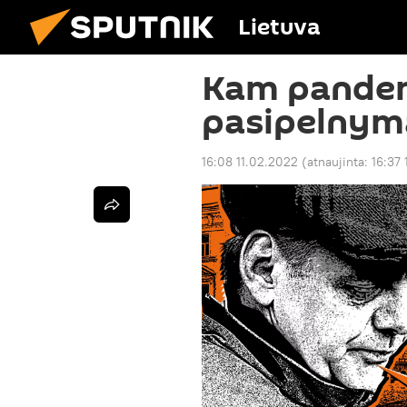
Lietuva
Kam pandem
pasipelnym
16:08 11.02.2022
(atnaujinta:
16:37 