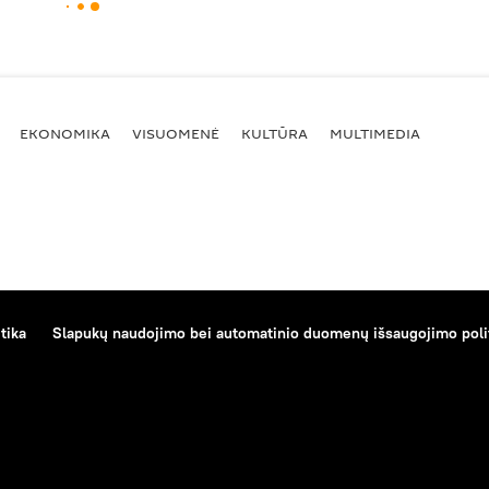
EKONOMIKA
VISUOMENĖ
KULTŪRA
MULTIMEDIA
tika
Slapukų naudojimo bei automatinio duomenų išsaugojimo poli