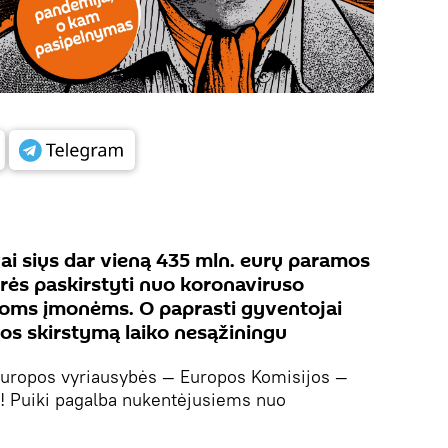
ai siųs dar vieną 435 mln. eurų paramos
urės paskirstyti nuo koronaviruso
oms įmonėms. O paprasti gyventojai
bos skirstymą laiko nesąžiningu
 Europos vyriausybės — Europos Komisijos —
! Puiki pagalba nukentėjusiems nuo