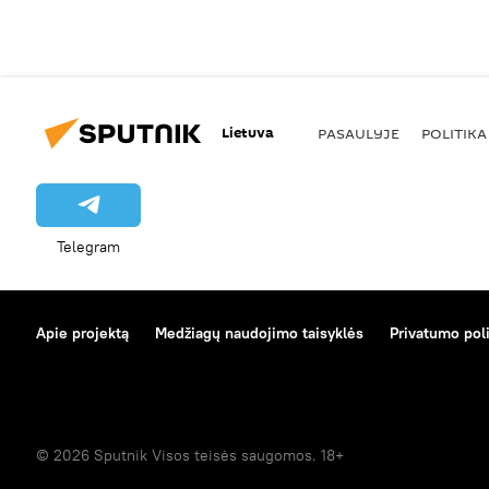
Lietuva
PASAULYJE
POLITIKA
Telegram
Apie projektą
Medžiagų naudojimo taisyklės
Privatumo poli
© 2026 Sputnik Visos teisės saugomos. 18+