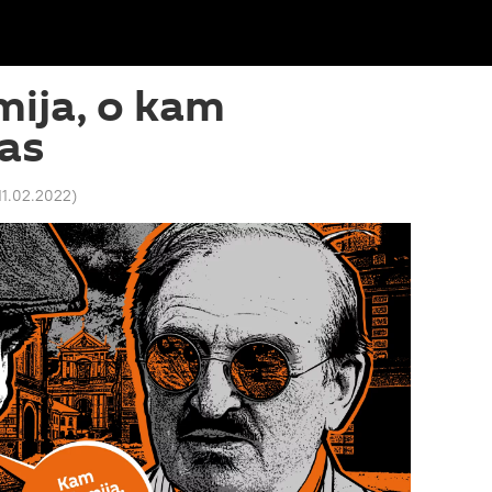
ija, o kam
as
11.02.2022
)