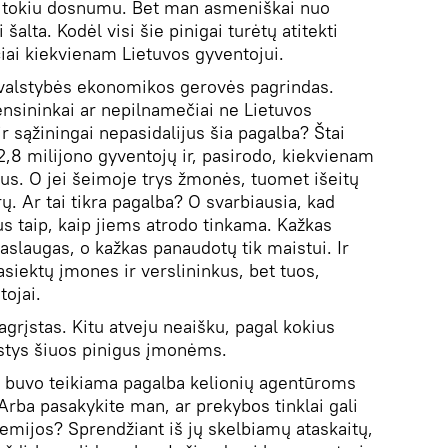
i tokiu dosnumu. Bet man asmeniškai nuo
 šalta. Kodėl visi šie pinigai turėtų atitekti
iai kiekvienam Lietuvos gyventojui.
a valstybės ekonomikos gerovės pagrindas.
nsininkai ar nepilnamečiai ne Lietuvos
 sąžiningai nepasidalijus šia pagalba? Štai
2,8 milijono gyventojų ir, pasirodo, kiekvienam
urus. O jei šeimoje trys žmonės, tuomet išeitų
. Ar tai tikra pagalba? O svarbiausia, kad
us taip, kaip jiems atrodo tinkama. Kažkas
laugas, o kažkas panaudotų tik maistui. Ir
pasiektų įmones ir verslininkus, bet tuos,
tojai.
grįstas. Kitu atveju neaišku, pagal kokius
rstys šiuos pinigus įmonėms.
 buvo teikiama pagalba kelionių agentūroms
rba pasakykite man, ar prekybos tinklai gali
demijos? Sprendžiant iš jų skelbiamų ataskaitų,