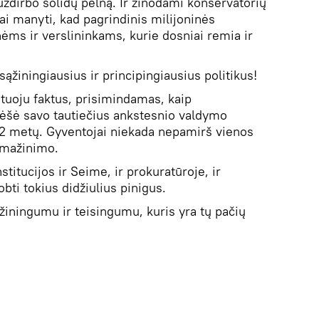
uždirbo solidų pelną. Ir žinodami konservatorių
ai manyti, kad pagrindinis milijoninės
ėms ir verslininkams, kurie dosniai remia ir
 sąžiningiausius ir principingiausius politikus!
atuoju faktus, prisimindamas, kaip
plėšė savo tautiečius ankstesnio valdymo
12 metų. Gyventojai niekada nepamirš vienos
 mažinimo.
nstitucijos ir Seime, ir prokuratūroje, ir
bti tokius didžiulius pinigus.
ąžiningumu ir teisingumu, kuris yra tų pačių