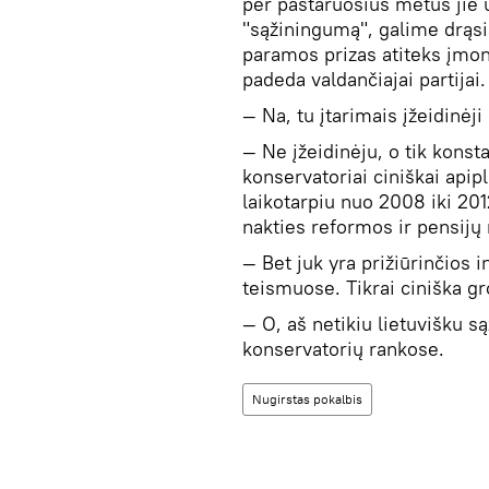
per pastaruosius metus jie 
"sąžiningumą", galime drąsi
paramos prizas atiteks įmon
padeda valdančiajai partijai.
— Na, tu įtarimais įžeidinėji
— Ne įžeidinėju, o tik konst
konservatoriai ciniškai api
laikotarpiu nuo 2008 iki 20
nakties reformos ir pensijų
— Bet juk yra prižiūrinčios i
teismuose. Tikrai ciniška gro
— O, aš netikiu lietuvišku s
konservatorių rankose.
Nugirstas pokalbis