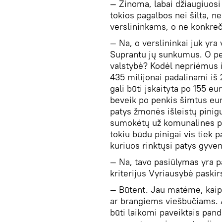
— Žinoma, labai džiaugiuos
tokios pagalbos nei šilta, nei
verslininkams, o ne konkreč
— Na, o verslininkai juk yr
Suprantu jų sunkumus. O pe
valstybė? Kodėl nepriėmus ir
435 milijonai padalinami iš 
gali būti įskaityta po 155 e
beveik po penkis šimtus eurų
patys žmonės išleistų pinig
sumokėtų už komunalines pas
tokiu būdu pinigai vis tiek 
kuriuos rinktųsi patys gyven
— Na, tavo pasiūlymas yra pa
kriterijus Vyriausybė paski
— Būtent. Jau matėme, kaip
ar brangiems viešbučiams. A
būti laikomi paveiktais pan