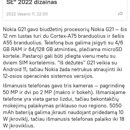
SE" 2022 dizainas
2022 Vasario 11, 22:00
Nokia G21 gavo biudžetinį procesorių Nokia G21 — šis
12 nm lustas turi du Cortex-A75 branduolius ir šešis
A55 branduolius. Telefoną bus galima įsigyti su 4/6
GB RAM ir 64/128 GB atminties, plečiama microSD
kortele. Pastaroji gali būti įdiegta vienu metu su
dviem SIM kortelėmis. "Iš dėžutės" G21 veikia su
Android 11, tačiau Nokia žada netrukus atnaujinti iki
12-osios operacinės sistemos versijos.
Išmanusis telefonas gavo tris kameras — pagrindinę
50 MP ir dvi po 2 MP (makro ir bokeh). Išmaniajame
telefone yra vieta garso lizdui, tačiau bekontakčių
mokėjimų palaikymas priklauso nuo regiono. 5050
mAh bateriją galima įkrauti naudojant pridedamą 10
W įkroviklį, tačiau išmanusis telefonas palaiko iki 18
W įkroviklius.