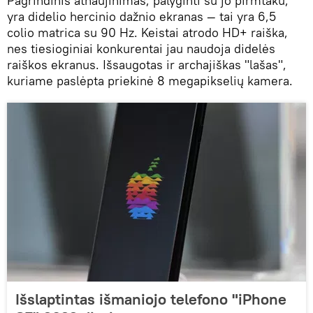
Pagrindinis atnaujinimas, palyginti su jo pirmtaku,
yra didelio hercinio dažnio ekranas — tai yra 6,5 ​​
colio matrica su 90 Hz. Keistai atrodo HD+ raiška,
nes tiesioginiai konkurentai jau naudoja didelės
raiškos ekranus. Išsaugotas ir archajiškas "lašas",
kuriame paslėpta priekinė 8 megapikselių kamera.
Išslaptintas išmaniojo telefono "iPhone