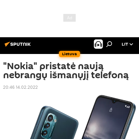
LIT
Lietuva
"Nokia" pristatė naują
nebrangų išmanųjį telefoną
20:46 14.02.2022