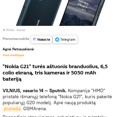
© Photo :
Nokia
Prenumeruokite
Agnė Petrauskienė
Visos medžiagos
"Nokia G21" turės aštuonis branduolius, 6,5
colio ekraną, tris kameras ir 5050 mAh
bateriją
VILNIUS, vasario 14 — Sputnik.
Kompanija "HMD"
pristatė išmanųjį telefoną "Nokia G21", kuris pakeitė
populiarųjį G20 modelį. Apie naują produktą
praneša
GSMArena.