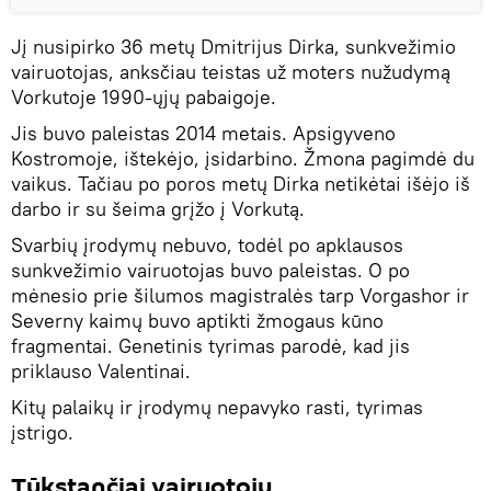
Jį nusipirko 36 metų Dmitrijus Dirka, sunkvežimio
vairuotojas, anksčiau teistas už moters nužudymą
Vorkutoje 1990-ųjų pabaigoje.
Jis buvo paleistas 2014 metais. Apsigyveno
Kostromoje, ištekėjo, įsidarbino. Žmona pagimdė du
vaikus. Tačiau po poros metų Dirka netikėtai išėjo iš
darbo ir su šeima grįžo į Vorkutą.
Svarbių įrodymų nebuvo, todėl po apklausos
sunkvežimio vairuotojas buvo paleistas. O po
mėnesio prie šilumos magistralės tarp Vorgashor ir
Severny kaimų buvo aptikti žmogaus kūno
fragmentai. Genetinis tyrimas parodė, kad jis
priklauso Valentinai.
Kitų palaikų ir įrodymų nepavyko rasti, tyrimas
įstrigo.
Tūkstančiai vairuotojų