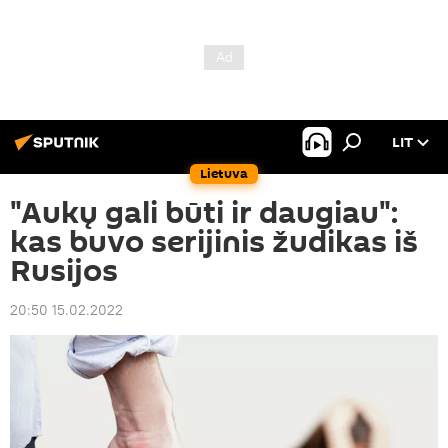
LIT
Lietuva
"Aukų gali būti ir daugiau":
kas buvo serijinis žudikas iš
Rusijos
20:50 15.02.2022