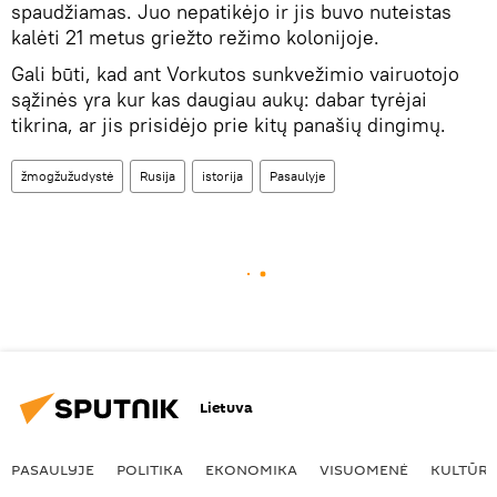
spaudžiamas. Juo nepatikėjo ir jis buvo nuteistas
kalėti 21 metus griežto režimo kolonijoje.
Gali būti, kad ant Vorkutos sunkvežimio vairuotojo
sąžinės yra kur kas daugiau aukų: dabar tyrėjai
tikrina, ar jis prisidėjo prie kitų panašių dingimų.
žmogžužudystė
Rusija
istorija
Pasaulyje
Lietuva
PASAULYJE
POLITIKA
EKONOMIKA
VISUOMENĖ
KULTŪR