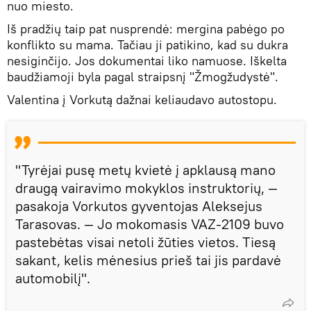
nuo miesto.
Iš pradžių taip pat nusprendė: mergina pabėgo po
konflikto su mama. Tačiau ji patikino, kad su dukra
nesiginčijo. Jos dokumentai liko namuose. Iškelta
baudžiamoji byla pagal straipsnį "Žmogžudystė".
Valentina į Vorkutą dažnai keliaudavo autostopu.
"Tyrėjai pusę metų kvietė į apklausą mano
draugą vairavimo mokyklos instruktorių, —
pasakoja Vorkutos gyventojas Aleksejus
Tarasovas. — Jo mokomasis VAZ-2109 buvo
pastebėtas visai netoli žūties vietos. Tiesą
sakant, kelis mėnesius prieš tai jis pardavė
automobilį".