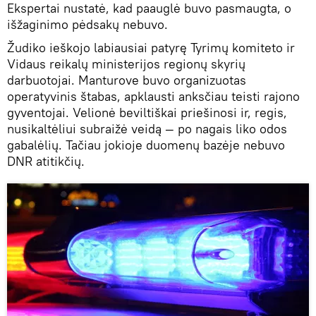
Ekspertai nustatė, kad paauglė buvo pasmaugta, o
išžaginimo pėdsakų nebuvo.
Žudiko ieškojo labiausiai patyrę Tyrimų komiteto ir
Vidaus reikalų ministerijos regionų skyrių
darbuotojai. Manturove buvo organizuotas
operatyvinis štabas, apklausti anksčiau teisti rajono
gyventojai. Velionė beviltiškai priešinosi ir, regis,
nusikaltėliui subraižė veidą — po nagais liko odos
gabalėlių. Tačiau jokioje duomenų bazėje nebuvo
DNR atitikčių.