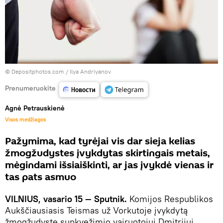
© Depositphotos.com /
Ilya Andriyanov
Prenumeruokite
Agnė Petrauskienė
Visos medžiagos
Pažymima, kad tyrėjai vis dar sieja kelias
žmogžudystes įvykdytas skirtingais metais,
mėgindami išsiaiškinti, ar jas įvykdė vienas ir
tas pats asmuo
VILNIUS, vasario 15 — Sputnik.
Komijos Respublikos
Aukščiausiasis Teismas už Vorkutoje įvykdytą
žmogžudystę sunkvežimio vairuotojui Dmitrijui