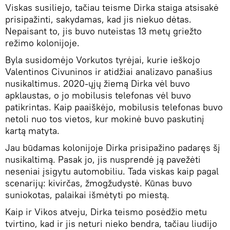
Viskas susiliejo, tačiau teisme Dirka staiga atsisakė
prisipažinti, sakydamas, kad jis niekuo dėtas.
Nepaisant to, jis buvo nuteistas 13 metų griežto
režimo kolonijoje.
Byla susidomėjo Vorkutos tyrėjai, kurie ieškojo
Valentinos Civuninos ir atidžiai analizavo panašius
nusikaltimus. 2020-ųjų žiemą Dirka vėl buvo
apklaustas, o jo mobilusis telefonas vėl buvo
patikrintas. Kaip paaiškėjo, mobilusis telefonas buvo
netoli nuo tos vietos, kur mokinė buvo paskutinį
kartą matyta.
Jau būdamas kolonijoje Dirka prisipažino padaręs šį
nusikaltimą. Pasak jo, jis nusprendė ją pavežėti
neseniai įsigytu automobiliu. Tada viskas kaip pagal
scenarijų: kivirčas, žmogžudystė. Kūnas buvo
suniokotas, palaikai išmėtyti po miestą.
Kaip ir Vikos atveju, Dirka teismo posėdžio metu
tvirtino, kad ir jis neturi nieko bendra, tačiau liudijo