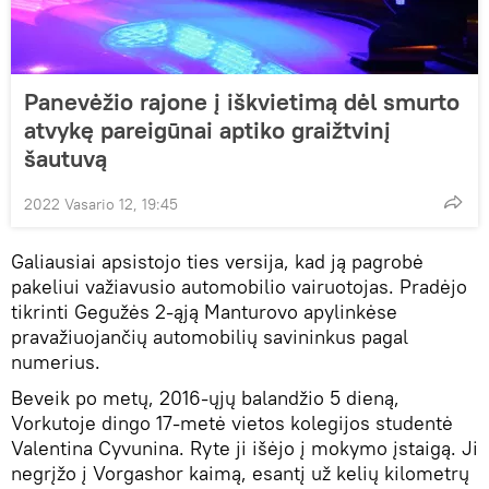
Panevėžio rajone į iškvietimą dėl smurto
atvykę pareigūnai aptiko graižtvinį
šautuvą
2022 Vasario 12, 19:45
Galiausiai apsistojo ties versija, kad ją pagrobė
pakeliui važiavusio automobilio vairuotojas. Pradėjo
tikrinti Gegužės 2-ąją Manturovo apylinkėse
pravažiuojančių automobilių savininkus pagal
numerius.
Beveik po metų, 2016-ųjų balandžio 5 dieną,
Vorkutoje dingo 17-metė vietos kolegijos studentė
Valentina Cyvunina. Ryte ji išėjo į mokymo įstaigą. Ji
negrįžo į Vorgashor kaimą, esantį už kelių kilometrų