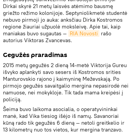
Dirkai skyrė 21 metų laisvės atėmimo bausmę
griežto režimo kolonijoje. Septyniolikmetė studentė
nebuvo pirmoji jo auka: anksčiau Dirka Kostromos
regione žiauriai užpuolė moksleivę. Apie tai, kaip
maniakas buvo sugautas —
RIA Novosti
rašo
autorius Viktoras Zvancevas.
Gegužės praradimas
2015 metų gegužės 2 dieną 14-metė Viktorija Gureu
išvyko aplankyti savo sesers iš Kostromos srities
Manturovskio rajono į kaimyninę Meževskają. Po
pirmojo gegužės savaitgalio mergina nepasirodė nei
namuose, nei mokykloje. Tik tada mama kreipėsi į
policiją.
Šeima buvo laikoma asocialia, o operatyvininkai
manė, kad Vika tiesiog išėjo iš namų. Savanoriai
kūną rado tik gegužės 6 dieną — netoli greitkelio ir
13 kilometrų nuo tos vietos, kur mergina tranzavo.