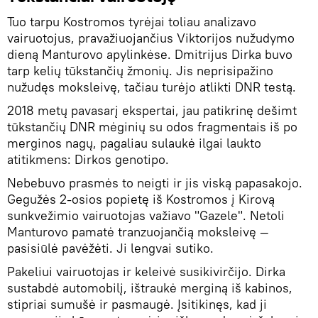
Tuo tarpu Kostromos tyrėjai toliau analizavo
vairuotojus, pravažiuojančius Viktorijos nužudymo
dieną Manturovo apylinkėse. Dmitrijus Dirka buvo
tarp kelių tūkstančių žmonių. Jis neprisipažino
nužudęs moksleivę, tačiau turėjo atlikti DNR testą.
2018 metų pavasarį ekspertai, jau patikrinę dešimt
tūkstančių DNR mėginių su odos fragmentais iš po
merginos nagų, pagaliau sulaukė ilgai laukto
atitikmens: Dirkos genotipo.
Nebebuvo prasmės to neigti ir jis viską papasakojo.
Gegužės 2-osios popietę iš Kostromos į Kirovą
sunkvežimio vairuotojas važiavo "Gazele". Netoli
Manturovo pamatė tranzuojančią moksleivę —
pasisiūlė pavėžėti. Ji lengvai sutiko.
Pakeliui vairuotojas ir keleivė susikivirčijo. Dirka
sustabdė automobilį, ištraukė merginą iš kabinos,
stipriai sumušė ir pasmaugė. Įsitikinęs, kad ji