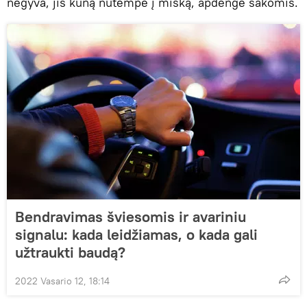
negyva, jis kūną nutempė į mišką, apdengė šakomis.
Bendravimas šviesomis ir avariniu
signalu: kada leidžiamas, o kada gali
užtraukti baudą?
2022 Vasario 12, 18:14