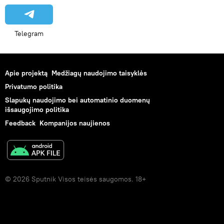
Telegram
Apie projektą
Medžiagų naudojimo taisyklės
Privatumo politika
Slapukų naudojimo bei automatinio duomenų
išsaugojimo politika
Feedback
Kompanijos naujienos
© 2026 Sputnik Visos teisės saugomos. 18+