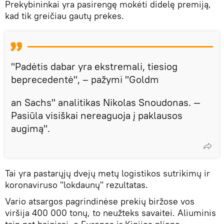
Prekybininkai yra pasirengę mokėti didelę premiją,
kad tik greičiau gautų prekes.
"Padėtis dabar yra ekstremali, tiesiog
beprecedentė", – pažymi "Goldm
an Sachs" analitikas Nikolas Snoudonas. —
Pasiūla visiškai nereaguoja į paklausos
augimą".
Tai yra pastarųjų dvejų metų logistikos sutrikimų ir
koronaviruso "lokdaunų" rezultatas.
Vario atsargos pagrindinėse prekių biržose vos
viršija 400 000 tonų, to neužteks savaitei. Aliuminis