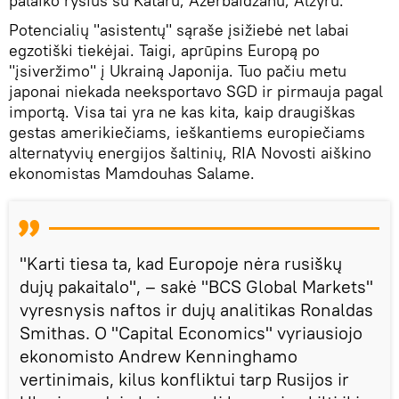
palaiko ryšius su Kataru, Azerbaidžanu, Alžyru.
Potencialių "asistentų" sąraše įsižiebė net labai
egzotiški tiekėjai. Taigi, aprūpins Europą po
"įsiveržimo" į Ukrainą Japonija. Tuo pačiu metu
japonai niekada neeksportavo SGD ir pirmauja pagal
importą. Visa tai yra ne kas kita, kaip draugiškas
gestas amerikiečiams, ieškantiems europiečiams
alternatyvių energijos šaltinių, RIA Novosti aiškino
ekonomistas Mamdouhas Salame.
"Karti tiesa ta, kad Europoje nėra rusiškų
dujų pakaitalo", – sakė "BCS Global Markets"
vyresnysis naftos ir dujų analitikas Ronaldas
Smithas. O "Capital Economics" vyriausiojo
ekonomisto Andrew Kenninghamo
vertinimais, kilus konfliktui tarp Rusijos ir