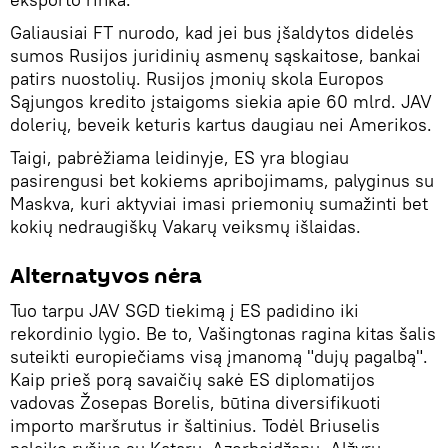
Galiausiai FT nurodo, kad jei bus įšaldytos didelės
sumos Rusijos juridinių asmenų sąskaitose, bankai
patirs nuostolių. Rusijos įmonių skola Europos
Sąjungos kredito įstaigoms siekia apie 60 mlrd. JAV
dolerių, beveik keturis kartus daugiau nei Amerikos.
Taigi, pabrėžiama leidinyje, ES yra blogiau
pasirengusi bet kokiems apribojimams, palyginus su
Maskva, kuri aktyviai imasi priemonių sumažinti bet
kokių nedraugiškų Vakarų veiksmų išlaidas.
Alternatyvos nėra
Tuo tarpu JAV SGD tiekimą į ES padidino iki
rekordinio lygio. Be to, Vašingtonas ragina kitas šalis
suteikti europiečiams visą įmanomą "dujų pagalbą".
Kaip prieš porą savaičių sakė ES diplomatijos
vadovas Žosepas Borelis, būtina diversifikuoti
importo maršrutus ir šaltinius. Todėl Briuselis