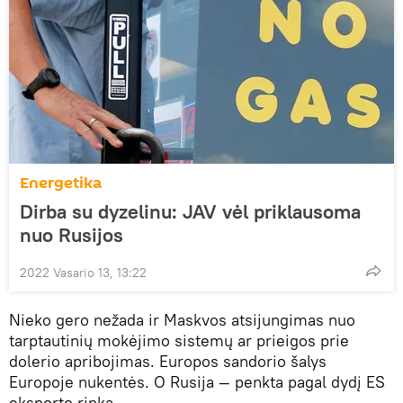
Energetika
Dirba su dyzelinu: JAV vėl priklausoma
nuo Rusijos
2022 Vasario 13, 13:22
Nieko gero nežada ir Maskvos atsijungimas nuo
tarptautinių mokėjimo sistemų ar prieigos prie
dolerio apribojimas. Europos sandorio šalys
Europoje nukentės. O Rusija — penkta pagal dydį ES
eksporto rinka.