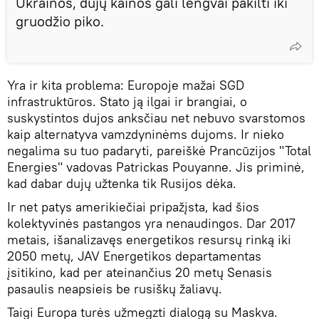
Ukrainos, dujų kainos gali lengvai pakilti iki
gruodžio piko.
Yra ir kita problema: Europoje mažai SGD
infrastruktūros. Stato ją ilgai ir brangiai, o
suskystintos dujos anksčiau net nebuvo svarstomos
kaip alternatyva vamzdyninėms dujoms. Ir nieko
negalima su tuo padaryti, pareiškė Prancūzijos "Total
Energies" vadovas Patrickas Pouyanne. Jis priminė,
kad dabar dujų užtenka tik Rusijos dėka.
Ir net patys amerikiečiai pripažįsta, kad šios
kolektyvinės pastangos yra nenaudingos. Dar 2017
metais, išanalizavęs energetikos resursų rinką iki
2050 metų, JAV Energetikos departamentas
įsitikino, kad per ateinančius 20 metų Senasis
pasaulis neapsieis be rusiškų žaliavų.
Taigi Europa turės užmegzti dialogą su Maskva.