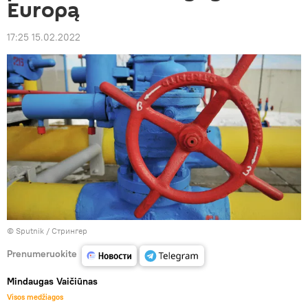
Europą
17:25 15.02.2022
© Sputnik / Стрингер
Prenumeruokite
Mindaugas Vaičiūnas
Visos medžiagos