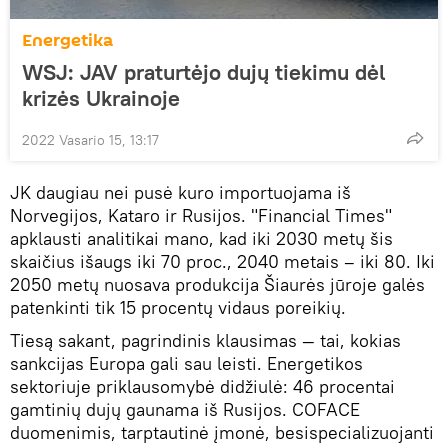
Energetika
WSJ: JAV praturtėjo dujų tiekimu dėl
krizės Ukrainoje
2022 Vasario 15, 13:17
JK daugiau nei pusė kuro importuojama iš
Norvegijos, Kataro ir Rusijos. "Financial Times"
apklausti analitikai mano, kad iki 2030 metų šis
skaičius išaugs iki 70 proc., 2040 metais – iki 80. Iki
2050 metų nuosava produkcija Šiaurės jūroje galės
patenkinti tik 15 procentų vidaus poreikių.
Tiesą sakant, pagrindinis klausimas — tai, kokias
sankcijas Europa gali sau leisti. Energetikos
sektoriuje priklausomybė didžiulė: 46 procentai
gamtinių dujų gaunama iš Rusijos. COFACE
duomenimis, tarptautinė įmonė, besispecializuojanti