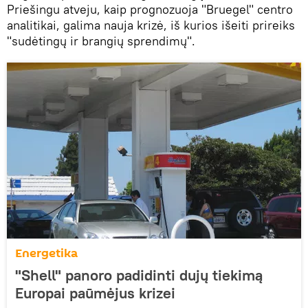
Priešingu atveju, kaip prognozuoja "Bruegel" centro
analitikai, galima nauja krizė, iš kurios išeiti prireiks
"sudėtingų ir brangių sprendimų".
Energetika
"Shell" panoro padidinti dujų tiekimą
Europai paūmėjus krizei