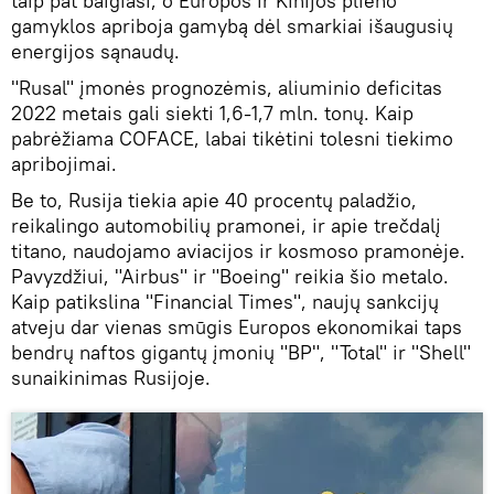
taip pat baigiasi, o Europos ir Kinijos plieno
gamyklos apriboja gamybą dėl smarkiai išaugusių
energijos sąnaudų.
"Rusal" įmonės prognozėmis, aliuminio deficitas
2022 metais gali siekti 1,6-1,7 mln. tonų. Kaip
pabrėžiama COFACE, labai tikėtini tolesni tiekimo
apribojimai.
Be to, Rusija tiekia apie 40 procentų paladžio,
reikalingo automobilių pramonei, ir apie trečdalį
titano, naudojamo aviacijos ir kosmoso pramonėje.
Pavyzdžiui, "Airbus" ir "Boeing" reikia šio metalo.
Kaip patikslina "Financial Times", naujų sankcijų
atveju dar vienas smūgis Europos ekonomikai taps
bendrų naftos gigantų įmonių "BP", "Total" ir "Shell"
sunaikinimas Rusijoje.