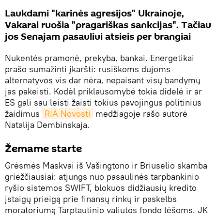
Laukdami "karinės agresijos" Ukrainoje,
Vakarai ruošia "pragariškas sankcijas". Tačiau
jos Senajam pasauliui atsieis per brangiai
Nukentės pramonė, prekyba, bankai. Energetikai
prašo sumažinti įkaršti: rusiškoms dujoms
alternatyvos vis dar nėra, nepaisant visų bandymų
jas pakeisti. Kodėl priklausomybė tokia didelė ir ar
ES gali sau leisti žaisti tokius pavojingus politinius
žaidimus
RIA Novosti
medžiagoje rašo autorė
Natalija Dembinskaja.
Žemame starte
Grėsmės Maskvai iš Vašingtono ir Briuselio skamba
griežčiausiai: atjungs nuo pasaulinės tarpbankinio
ryšio sistemos SWIFT, blokuos didžiausių kredito
įstaigų prieigą prie finansų rinkų ir paskelbs
moratoriumą Tarptautinio valiutos fondo lėšoms. JK