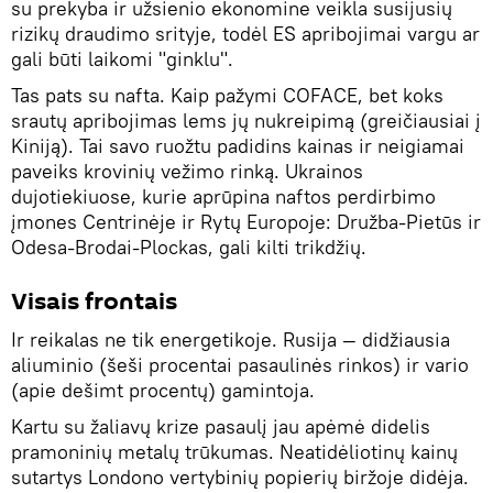
su prekyba ir užsienio ekonomine veikla susijusių
rizikų draudimo srityje, todėl ES apribojimai vargu ar
gali būti laikomi "ginklu".
Tas pats su nafta. Kaip pažymi COFACE, bet koks
srautų apribojimas lems jų nukreipimą (greičiausiai į
Kiniją). Tai savo ruožtu padidins kainas ir neigiamai
paveiks krovinių vežimo rinką. Ukrainos
dujotiekiuose, kurie aprūpina naftos perdirbimo
įmones Centrinėje ir Rytų Europoje: Družba-Pietūs ir
Odesa-Brodai-Plockas, gali kilti trikdžių.
Visais frontais
Ir reikalas ne tik energetikoje. Rusija — didžiausia
aliuminio (šeši procentai pasaulinės rinkos) ir vario
(apie dešimt procentų) gamintoja.
Kartu su žaliavų krize pasaulį jau apėmė didelis
pramoninių metalų trūkumas. Neatidėliotinų kainų
sutartys Londono vertybinių popierių biržoje didėja.