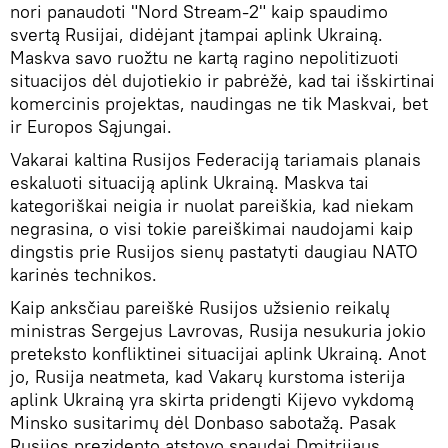
nori panaudoti "Nord Stream-2" kaip spaudimo
svertą Rusijai, didėjant įtampai aplink Ukrainą.
Maskva savo ruožtu ne kartą ragino nepolitizuoti
situacijos dėl dujotiekio ir pabrėžė, kad tai išskirtinai
komercinis projektas, naudingas ne tik Maskvai, bet
ir Europos Sąjungai.
Vakarai kaltina Rusijos Federaciją tariamais planais
eskaluoti situaciją aplink Ukrainą. Maskva tai
kategoriškai neigia ir nuolat pareiškia, kad niekam
negrasina, o visi tokie pareiškimai naudojami kaip
dingstis prie Rusijos sienų pastatyti daugiau NATO
karinės technikos.
Kaip anksčiau pareiškė Rusijos užsienio reikalų
ministras Sergejus Lavrovas, Rusija nesukuria jokio
preteksto konfliktinei situacijai aplink Ukrainą. Anot
jo, Rusija neatmeta, kad Vakarų kurstoma isterija
aplink Ukrainą yra skirta pridengti Kijevo vykdomą
Minsko susitarimų dėl Donbaso sabotažą. Pasak
Rusijos prezidento atstovo spaudai Dmitrijaus