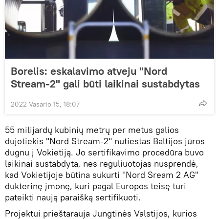
Borelis: eskalavimo atveju "Nord
Stream-2" gali būti laikinai sustabdytas
2022 Vasario 15, 18:07
55 milijardų kubinių metrų per metus galios
dujotiekis "Nord Stream-2" nutiestas Baltijos jūros
dugnu į Vokietiją. Jo sertifikavimo procedūra buvo
laikinai sustabdyta, nes reguliuotojas nusprendė,
kad Vokietijoje būtina sukurti "Nord Sream 2 AG"
dukterinę įmonę, kuri pagal Europos teisę turi
pateikti naują paraišką sertifikuoti.
Projektui prieštarauja Jungtinės Valstijos, kurios