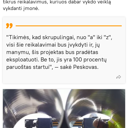
tikrus reikalavimus, kuriuos dabar vykdo veiklą
vykdanti įmonė.
"Tikimės, kad skrupulingai, nuo "a" iki "z",
visi šie reikalavimai bus įvykdyti ir, jų
manymu, šis projektas bus pradėtas
eksploatuoti. Be to, jis yra 100 procentų
paruoštas startui", — sakė Peskovas.