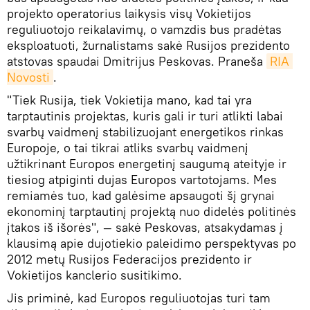
projekto operatorius laikysis visų Vokietijos
reguliuotojo reikalavimų, o vamzdis bus pradėtas
eksploatuoti, žurnalistams sakė Rusijos prezidento
atstovas spaudai Dmitrijus Peskovas. Praneša
RIA 
Novosti
.
"Tiek Rusija, tiek Vokietija mano, kad tai yra
tarptautinis projektas, kuris gali ir turi atlikti labai
svarbų vaidmenį stabilizuojant energetikos rinkas
Europoje, o tai tikrai atliks svarbų vaidmenį
užtikrinant Europos energetinį saugumą ateityje ir
tiesiog atpiginti dujas Europos vartotojams. Mes
remiamės tuo, kad galėsime apsaugoti šį grynai
ekonominį tarptautinį projektą nuo didelės politinės
įtakos iš išorės", — sakė Peskovas, atsakydamas į
klausimą apie dujotiekio paleidimo perspektyvas po
2012 metų Rusijos Federacijos prezidento ir
Vokietijos kanclerio susitikimo.
Jis priminė, kad Europos reguliuotojas turi tam