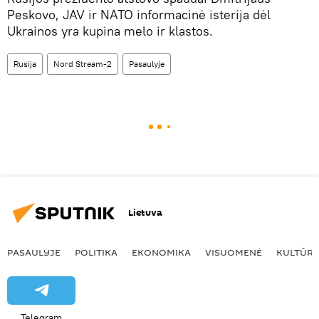
Peskovo, JAV ir NATO informacinė isterija dėl
Ukrainos yra kupina melo ir klastos.
Rusija
Nord Stream-2
Pasaulyje
Lietuva
PASAULYJE
POLITIKA
EKONOMIKA
VISUOMENĖ
KULTŪR
Telegram