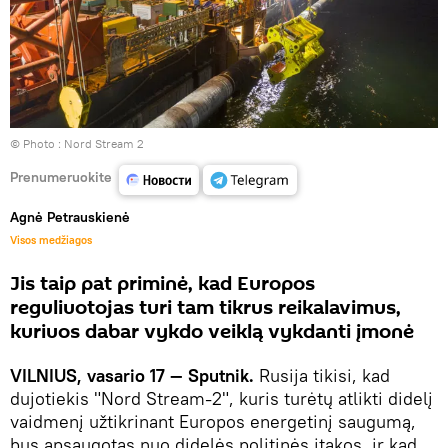
© Photo :
Nord Stream 2
Prenumeruokite
Agnė Petrauskienė
Visos medžiagos
Jis taip pat priminė, kad Europos
reguliuotojas turi tam tikrus reikalavimus,
kuriuos dabar vykdo veiklą vykdanti įmonė
VILNIUS, vasario 17 — Sputnik.
Rusija tikisi, kad
dujotiekis "Nord Stream-2", kuris turėtų atlikti didelį
vaidmenį užtikrinant Europos energetinį saugumą,
bus apsaugotas nuo didelės politinės įtakos, ir kad