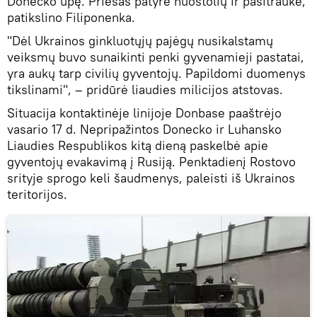
Donecko upę. Priešas patyrė nuostolių ir pasitraukė,
patikslino Filiponenka.
"Dėl Ukrainos ginkluotųjų pajėgų nusikalstamų
veiksmų buvo sunaikinti penki gyvenamieji pastatai,
yra aukų tarp civilių gyventojų. Papildomi duomenys
tikslinami", – pridūrė liaudies milicijos atstovas.
Situacija kontaktinėje linijoje Donbase paaštrėjo
vasario 17 d. Nepripažintos Donecko ir Luhansko
Liaudies Respublikos kitą dieną paskelbė apie
gyventojų evakavimą į Rusiją. Penktadienį Rostovo
srityje sprogo keli šaudmenys, paleisti iš Ukrainos
teritorijos.