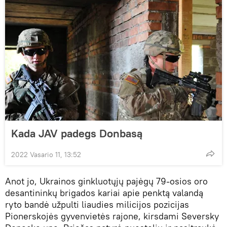
Kada JAV padegs Donbasą
2022 Vasario 11, 13:52
Anot jo, Ukrainos ginkluotųjų pajėgų 79-osios oro
desantininkų brigados kariai apie penktą valandą
ryto bandė užpulti liaudies milicijos pozicijas
Pionerskojės gyvenvietės rajone, kirsdami Seversky