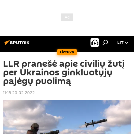
LIT
Lietuva
LLR pranešė apie civilių žūtį
per Ukrainos ginkluotųjų
pajėgų puolimą
11:15 20.02.2022