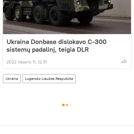
Ukraina Donbase dislokavo C-300
sistemų padalinį, teigia DLR
2022 Vasario 11, 12:31
Ukraina
Lugansko Liaudies Respublika