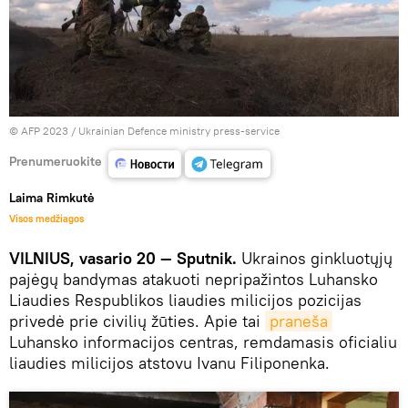
© AFP 2023 / Ukrainian Defence ministry press-service
Prenumeruokite
Laima Rimkutė
Visos medžiagos
VILNIUS, vasario 20 — Sputnik.
Ukrainos ginkluotųjų
pajėgų bandymas atakuoti nepripažintos Luhansko
Liaudies Respublikos liaudies milicijos pozicijas
privedė prie civilių žūties. Apie tai
praneša
Luhansko informacijos centras, remdamasis oficialiu
liaudies milicijos atstovu Ivanu Filiponenka.