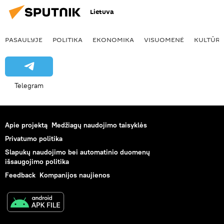
Lietuva
PASAULYJE
POLITIKA
EKONOMIKA
VISUOMENĖ
KULTŪR
Telegram
Apie projektą
Medžiagų naudojimo taisyklės
Privatumo politika
Slapukų naudojimo bei automatinio duomenų
išsaugojimo politika
Feedback
Kompanijos naujienos