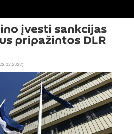
ino įvesti sankcijas
 bus pripažintos DLR
 22.02.2022
)