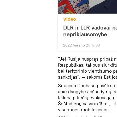
Video
DLR ir LLR vadovai p
nepriklausomybę
2022 Vasario 21, 17:38
"Jei Rusija nuspręs pripaži
Respublikas, tai bus šiurkšt
bei teritorinio vientisumo p
sankcijas", — sakoma Estij
Situacija Donbase paaštrėjo
apie daugybę apšaudymų iš 
laikiną piliečių evakuaciją į
Šeštadienį, vasario 19 d., D
visuotinės mobilizacijos.