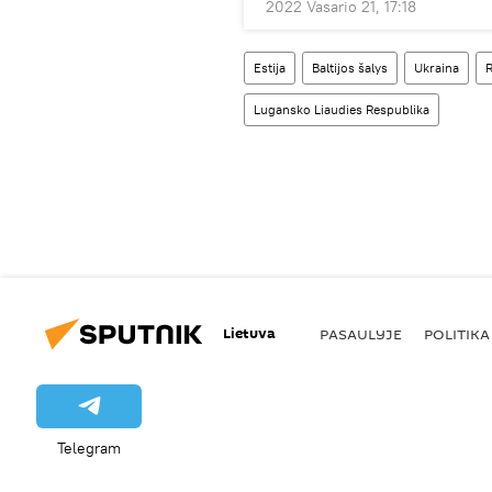
2022 Vasario 21, 17:18
Estija
Baltijos šalys
Ukraina
R
Lugansko Liaudies Respublika
Lietuva
PASAULYJE
POLITIKA
Telegram