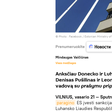
© Photo : Facebook / Estonian Ministry of
Prenumeruokite
Mindaugas Vaičiūnas
Visos medžiagos
Anksčiau Donecko ir Lu
Denisas Pušilinas ir Leo
vadovą su prašymu prip
VILNIUS, vasario 21 — Sputn
paragino
ES įvesti sankcija
Luhansko Liaudies Respubli