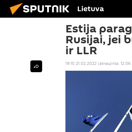
Lietuva
Estija parag
Rusijai, jei
ir LLR
19:10 21.02.2022
(atnaujinta:
12:06