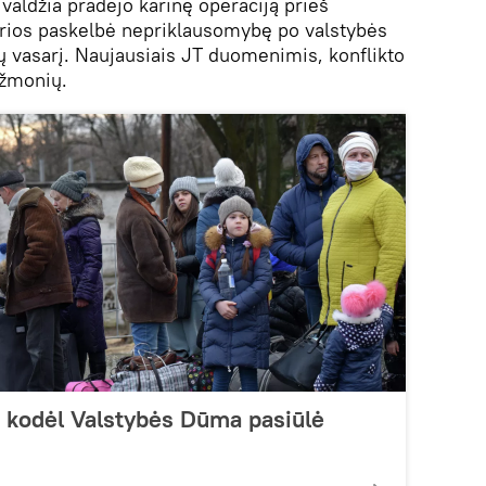
valdžia pradėjo karinę operaciją prieš
urios paskelbė nepriklausomybę po valstybės
 vasarį. Naujausiais JT duomenimis, konflikto
 žmonių.
: kodėl Valstybės Dūma pasiūlė