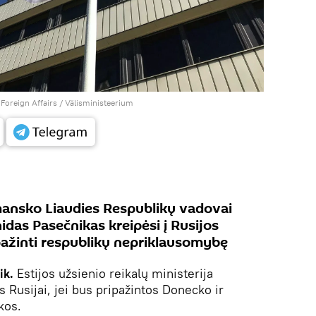
 Foreign Affairs / Välisministeerium
hansko Liaudies Respublikų vadovai
nidas Pasečnikas kreipėsi į Rusijos
ažinti respublikų nepriklausomybę
ik.
Estijos užsienio reikalų ministerija
s Rusijai, jei bus pripažintos Donecko ir
kos.