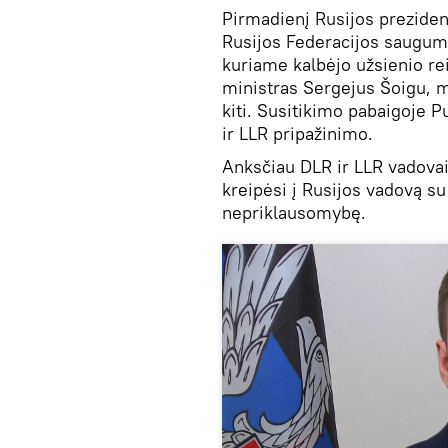
Pirmadienį Rusijos preziden
Rusijos Federacijos saugum
kuriame kalbėjo užsienio re
ministras Sergejus Šoigu, m
kiti. Susitikimo pabaigoje 
ir LLR pripažinimo.
Anksčiau DLR ir LLR vadovai
kreipėsi į Rusijos vadovą s
nepriklausomybę.