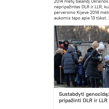
2014 metų balandį Ukrainos 
nepripažintas DLR ir LLR, k
perversmo Kijeve 2014 metų
aukomis tapo apie 13 tūkst.
Sustabdyti genocidą
pripažinti DLR ir LLR