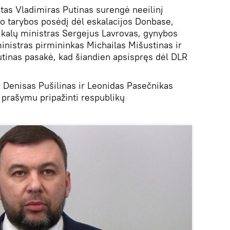
tas Vladimiras Putinas surengė neeilinį
o tarybos posėdį dėl eskalacijos Donbase,
ikalų ministras Sergejus Lavrovas, gynybos
inistras pirmininkas Michailas Mišustinas ir
Putinas pasakė, kad šiandien apsispręs dėl DLR
 Denisas Pušilinas ir Leonidas Pasečnikas
u prašymu pripažinti respublikų