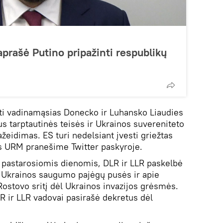
aprašė Putino pripažinti respublikų
nti vadinamąsias Donecko ir Luhansko Liaudies
us tarptautinės teisės ir Ukrainos suvereniteto
ažeidimas. ES turi nedelsiant įvesti griežtas
os URM pranešime Twitter paskyroje.
 pastarosiomis dienomis, DLR ir LLR paskelbė
Ukrainos saugumo pajėgų pusės ir apie
 Rostovo sritį dėl Ukrainos invazijos grėsmės.
LR ir LLR vadovai pasirašė dekretus dėl