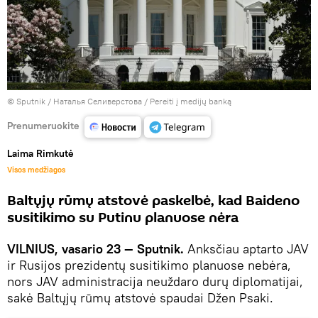
© Sputnik / Наталья Селиверстова
/
Pereiti į medijų banką
Prenumeruokite
Laima Rimkutė
Visos medžiagos
Baltųjų rūmų atstovė paskelbė, kad Baideno
susitikimo su Putinu planuose nėra
VILNIUS, vasario 23 — Sputnik.
Anksčiau aptarto JAV
ir Rusijos prezidentų susitikimo planuose nebėra,
nors JAV administracija neuždaro durų diplomatijai,
sakė Baltųjų rūmų atstovė spaudai Džen Psaki.