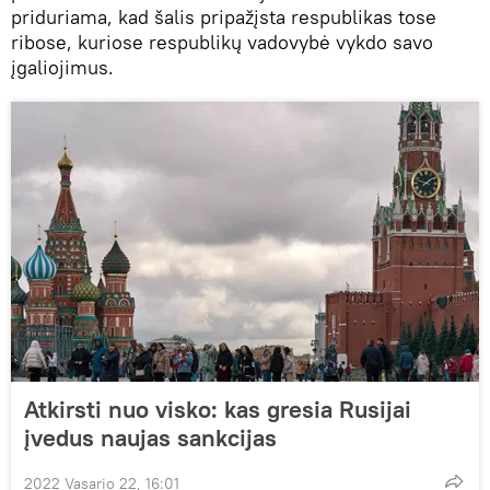
priduriama, kad šalis pripažįsta respublikas tose
ribose, kuriose respublikų vadovybė vykdo savo
įgaliojimus.
Atkirsti nuo visko: kas gresia Rusijai
įvedus naujas sankcijas
2022 Vasario 22, 16:01