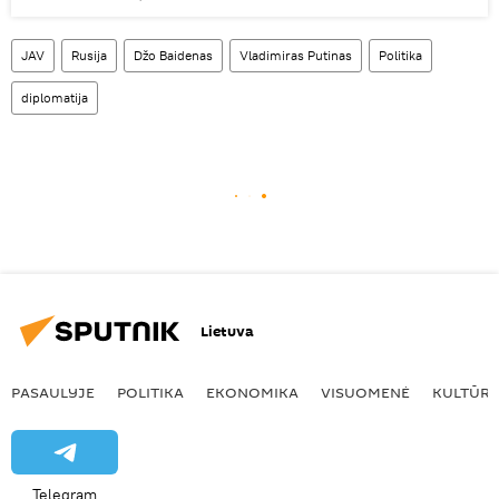
JAV
Rusija
Džo Baidenas
Vladimiras Putinas
Politika
diplomatija
Lietuva
PASAULYJE
POLITIKA
EKONOMIKA
VISUOMENĖ
KULTŪR
Telegram