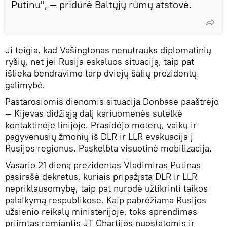
Putinu", — pridūrė Baltųjų rūmų atstovė.
Ji teigia, kad Vašingtonas nenutrauks diplomatinių
ryšių, net jei Rusija eskaluos situaciją, taip pat
išlieka bendravimo tarp dviejų šalių prezidentų
galimybė.
Pastarosiomis dienomis situacija Donbase paaštrėjo
— Kijevas didžiąją dalį kariuomenės sutelkė
kontaktinėje linijoje. Prasidėjo moterų, vaikų ir
pagyvenusių žmonių iš DLR ir LLR evakuacija į
Rusijos regionus. Paskelbta visuotinė mobilizacija.
Vasario 21 dieną prezidentas Vladimiras Putinas
pasirašė dekretus, kuriais pripažįsta DLR ir LLR
nepriklausomybę, taip pat nurodė užtikrinti taikos
palaikymą respublikose. Kaip pabrėžiama Rusijos
užsienio reikalų ministerijoje, toks sprendimas
priimtas remiantis JT Chartijos nuostatomis ir