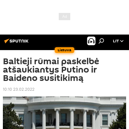
LIT
Lietuva
Baltieji rūmai paskelbė
atšaukiantys Putino ir
Baideno susitikimą
10:10 23.02.2022