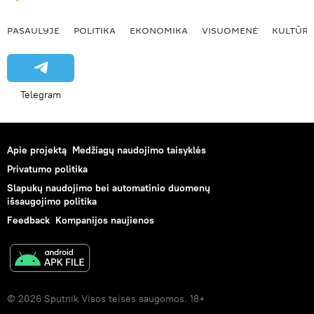
PASAULYJE
POLITIKA
EKONOMIKA
VISUOMENĖ
KULTŪR
Telegram
Apie projektą
Medžiagų naudojimo taisyklės
Privatumo politika
Slapukų naudojimo bei automatinio duomenų
išsaugojimo politika
Feedback
Kompanijos naujienos
© 2026 Sputnik Visos teisės saugomos. 18+