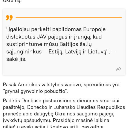
Ukrainą.
"Įgaliojau perkelti papildomas Europoje
dislokuotas JAV pajėgas ir įrangą, kad
sustiprintume mūsų Baltijos šalių
sąjungininkus — Estiją, Latviją ir Lietuvą", —
sakė jis.
Pasak Amerikos valstybės vadovo, sprendimas yra
"grynai gynybinio pobūdžio".
Padėtis Donbase pastarosiomis dienomis smarkiai
paaštrėjo, Donecko ir Luhansko Liaudies Respublikos
pranešė apie daugybę Ukrainos saugumo pajėgų
įvykdytų apšaudymų. Prasidėjo masinė laikina
piliečių evakuacija į Rostovo sritį, paskelbta