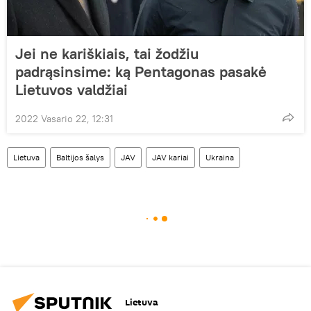
Jei ne kariškiais, tai žodžiu
padrąsinsime: ką Pentagonas pasakė
Lietuvos valdžiai
2022 Vasario 22, 12:31
Lietuva
Baltijos šalys
JAV
JAV kariai
Ukraina
Lietuva