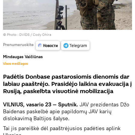
© Photo :
DVIDS / Cody Ohira
Prenumeruokite
Mindaugas Vaičiūnas
Visos medžiagos
Padėtis Donbase pastarosiomis dienomis dar
labiau paaštrėjo. Prasidėjo laikina evakuacija į
Rusiją, paskelbta visuotinė mobilizacija
VILNIUS, vasario 23 — Sputnik.
JAV prezidentas Džo
Baidenas paskelbė apie papildomų JAV karių
dislokavimą Baltijos šalyse.
Tai jis pareiškė dėl paaštrėjusios padėties aplink