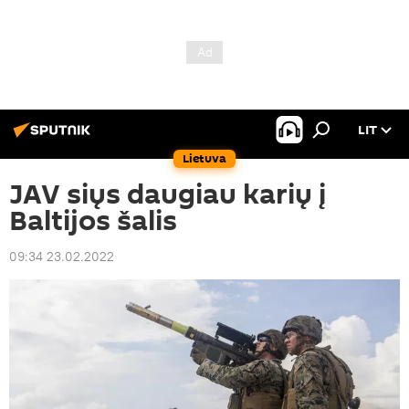
LIT
Lietuva
JAV siųs daugiau karių į
Baltijos šalis
09:34 23.02.2022