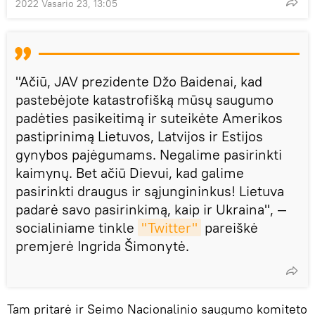
2022 Vasario 23, 13:05
"Ačiū, JAV prezidente Džo Baidenai, kad
pastebėjote katastrofišką mūsų saugumo
padėties pasikeitimą ir suteikėte Amerikos
pastiprinimą Lietuvos, Latvijos ir Estijos
gynybos pajėgumams. Negalime pasirinkti
kaimynų. Bet ačiū Dievui, kad galime
pasirinkti draugus ir sąjungininkus! Lietuva
padarė savo pasirinkimą, kaip ir Ukraina", —
socialiniame tinkle
"Twitter"
pareiškė
premjerė Ingrida Šimonytė.
Tam pritarė ir Seimo Nacionalinio saugumo komiteto