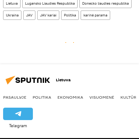
Lietuva
Lugansko Liaudies Respublika
Donecko liaudies respublika
Ukraina
JAV
JAV kariai
Politika
karinė parama
Lietuva
PASAULYJE
POLITIKA
EKONOMIKA
VISUOMENĖ
KULTŪR
Telegram