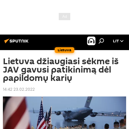
LIT
Lietuva
Lietuva džiaugiasi sėkme iš
JAV gavusi patikinimą dėl
papildomų karių
14:42 23.02.2022