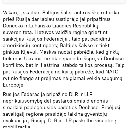
Vakarų, įskaitant Baltijos šalis, antirusiška retorika
prieš Rusiją dar labiau sustiprėjo jai pripažinus
Donecko ir Luhansko Liaudies Respublikų
suverenitetą. Lietuvos valdžia ragina griežtinti
sankcijas Rusijos Federacijai, taip pat padidinti
amerikiečių kontingentą Baltijos šalyse ir tiekti
ginklus Kijevui. Maskva nuolat pabrėžia, kad ginklų
tiekimas Ukrainai ne tik nepadeda išspręsti Donbaso
konflikto, bet ir jį aštrina, stabdo taikos procesą. Taip
pat Rusijos Federacija ne kartą pabrėžė, kad NATO
rytinio flango stiprėjimas neigiamai veikia saugumą
Europoje.
Rusijos Federacija pripažino DLR ir LLR
nepriklausomybę dėl pastarosiomis dienomis
smarkiai pablogėjusios padėties Donbase. Praėjusį
savaitgalį regione prasidėjo laikina gyventojų
evakuacija į Rusiją. DLR ir LLR paskelbė visuotinę
mobilizaciją.