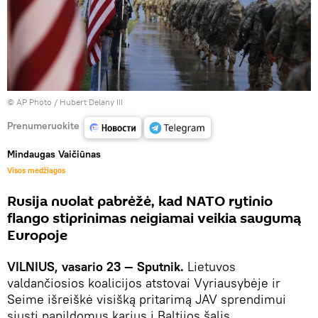
© AP Photo / Hubert Delany III
Prenumeruokite
Mindaugas Vaičiūnas
Visos medžiagos
Rusija nuolat pabrėžė, kad NATO rytinio
flango stiprinimas neigiamai veikia saugumą
Europoje
VILNIUS, vasario 23 — Sputnik.
Lietuvos
valdančiosios koalicijos atstovai Vyriausybėje ir
Seime išreiškė visišką pritarimą JAV sprendimui
siųsti papildomus karius į Baltijos šalis.