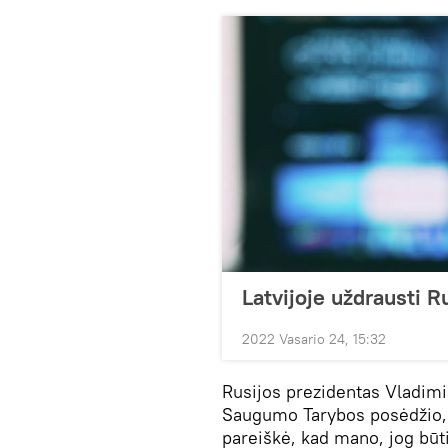
Latvijoje uždrausti Ru
2022 Vasario 24, 15:32
Rusijos prezidentas Vladimir
Saugumo Tarybos posėdžio, k
pareiškė, kad mano, jog būti