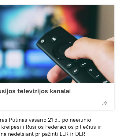
sijos televizijos kanalai
as Putinas vasario 21 d., po neeilinio
reipėsi į Rusijos Federacijos piliečius ir
na nedelsiant pripažinti LLR ir DLR