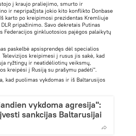
stojo į kraujo praliejimo, smurto ir
no ir nepripažįsta jokio kito konflikto Donbase
 Iš karto po kreipimosi prezidentas Kremliuje
r DLR pripažinimo. Savo dekretais Putinas
os Federacijos ginkluotosios pajėgos palaikytų
nas paskelbė apsisprendęs dėl specialios
Televizijos kreipimesi į rusus jis sakė, kad
ja ryžtingų ir neatidėliotinų veiksmų,
s kreipėsi į Rusiją su prašymu padėti".
, kad puolimas vykdomas ir iš Baltarusijos
 šiandien vykdoma agresija":
vesti sankcijas Baltarusijai