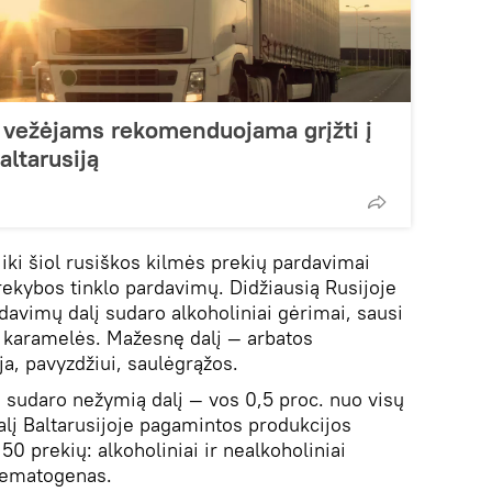
 vežėjams rekomenduojama grįžti į
altarusiją
ki šiol rusiškos kilmės prekių pardavimai
rekybos tinklo pardavimų. Didžiausią Rusijoje
avimų dalį sudaro alkoholiniai gėrimai, sausi
ei karamelės. Mažesnę dalį — arbatos
a, pavyzdžiui, saulėgrąžos.
 sudaro nežymią dalį — vos 0,5 proc. nuo visų
alį Baltarusijoje pagamintos produkcijos
0 prekių: alkoholiniai ir nealkoholiniai
 hematogenas.