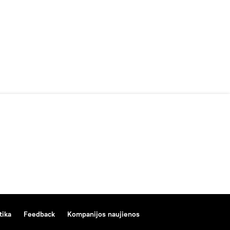
tika
Feedback
Kompanijos naujienos