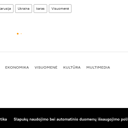
tarusija
Ukraina
karas
Visuomenė
EKONOMIKA
VISUOMENĖ
KULTŪRA
MULTIMEDIA
tika
Slapukų naudojimo bei automatinio duomenų išsaugojimo poli