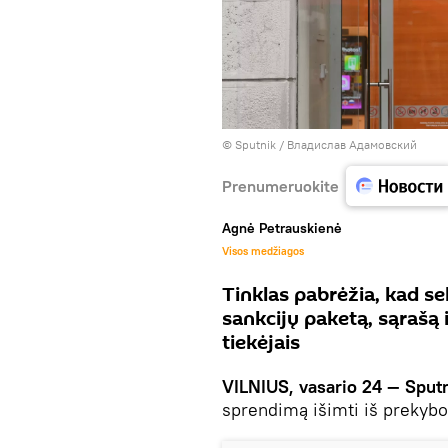
© Sputnik / Владислав Адамовский
Prenumeruokite
Agnė Petrauskienė
Visos medžiagos
Tinklas pabrėžia, kad se
sankcijų paketą, sąrašą
tiekėjais
VILNIUS, vasario 24 — Sputn
sprendimą išimti iš prekybo