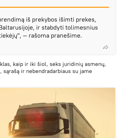
rendimą iš prekybos išimti prekes,
Baltarusijoje, ir stabdyti tolimesnius
 tiekėjų", — rašoma pranešime.
las, kaip ir iki šiol, seks juridinių asmenų,
tą, sąrašą ir nebendradarbiaus su jame