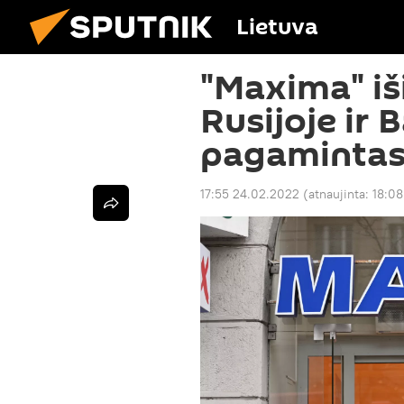
Lietuva
"Maxima" iš
Rusijoje ir 
pagamintas
17:55 24.02.2022
(atnaujinta:
18:08