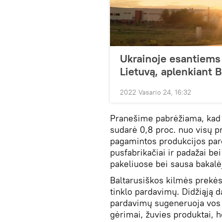
Ukrainoje esantiems
Lietuvą, aplenkiant B
2022 Vasario 24, 16:32
Pranešime pabrėžiama, kad i
sudarė 0,8 proc. nuo visų p
pagamintos produkcijos pard
pusfabrikačiai ir padažai b
pakeliuose bei sausa bakalėj
Baltarusiškos kilmės prekės
tinklo pardavimų. Didžiąją d
pardavimų sugeneruoja vos 5
gėrimai, žuvies produktai,