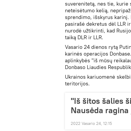
suverenitetą, nes tie, kurie 
neteisėtumo kelią, nepripaži
sprendimo, išskyrus karinį.
pasirašė dekretus dėl LLR i
nurodė užtikrinti, kad Rusij
taiką DLR ir LLR.
Vasario 24 dienos rytą Puti
karinės operacijos Donbase. 
aplinkybės "iš mūsų reikalau
Donbaso Liaudies Respubliko
Ukrainos kariuomenė skelbia
teritorijos.
"Iš šitos šalies
Nausėda ragina į
2022 Vasario 24, 12:15