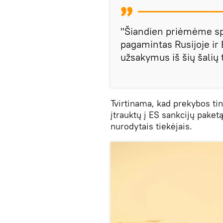
"Šiandien priėmėme sp
pagamintas Rusijoje ir 
užsakymus iš šių šalių
Tvirtinama, kad prekybos tink
įtrauktų į ES sankcijų pake
nurodytais tiekėjais.