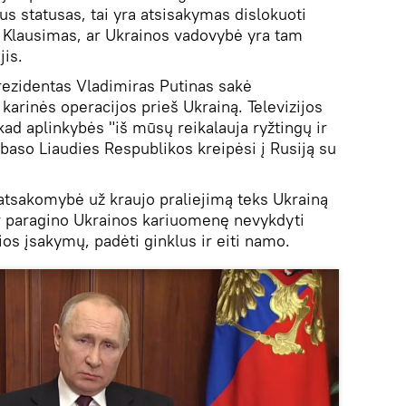
us statusas, tai yra atsisakymas dislokuoti
o. Klausimas, ar Ukrainos vadovybė yra tam
jis.
prezidentas Vladimiras Putinas sakė
karinės operacijos prieš Ukrainą. Televizijos
 kad aplinkybės "iš mūsų reikalauja ryžtingų ir
baso Liaudies Respublikos kreipėsi į Rusiją su
 atsakomybė už kraujo praliejimą teks Ukrainą
ir paragino Ukrainos kariuomenę nevykdyti
os įsakymų, padėti ginklus ir eiti namo.