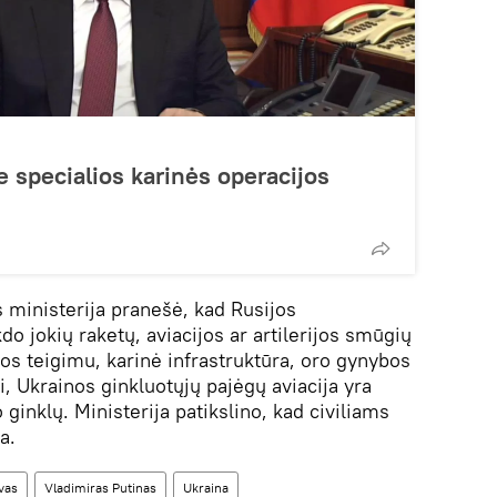
e specialios karinės operacijos
 ministerija pranešė, kad Rusijos
o jokių raketų, aviacijos ar artilerijos smūgių
os teigimu, karinė infrastruktūra, oro gynybos
i, Ukrainos ginkluotųjų pajėgų aviacija yra
 ginklų. Ministerija patikslino, kad civiliams
a.
vas
Vladimiras Putinas
Ukraina