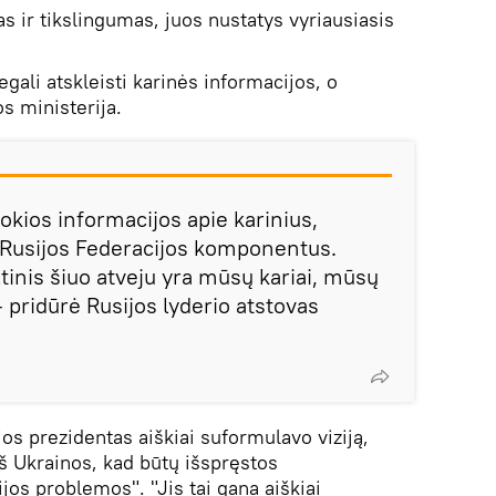
 ir tikslingumas, juos nustatys vyriausiasis
egali atskleisti karinės informacijos, o
os ministerija.
jokios informacijos apie karinius,
s Rusijos Federacijos komponentus.
ltinis šiuo atveju yra mūsų kariai, mūsų
 pridūrė Rusijos lyderio atstovas
os prezidentas aiškiai suformulavo viziją,
iš Ukrainos, kad būtų išspręstos
jos problemos". "Jis tai gana aiškiai