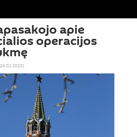
apasakojo apie
ialios operacijos
ukmę
 24.02.2022
)