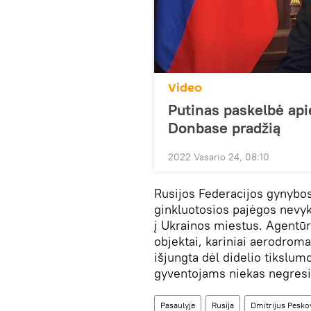
Video
Putinas paskelbė api
Donbase pradžią
2022 Vasario 24, 08:10
Rusijos Federacijos gynybos
ginkluotosios pajėgos nevykd
į Ukrainos miestus. Agentūr
objektai, kariniai aerodroma
išjungta dėl didelio tikslumo
gyventojams niekas negresi
Pasaulyje
Rusija
Dmitrijus Pesko