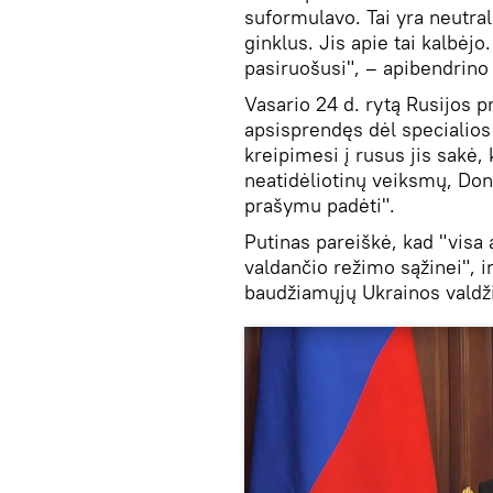
suformulavo. Tai yra neutral
ginklus. Jis apie tai kalbėj
pasiruošusi", – apibendrino 
Vasario 24 d. rytą Rusijos 
apsisprendęs dėl specialios 
kreipimesi į rusus jis sakė,
neatidėliotinų veiksmų, Don
prašymu padėti".
Putinas pareiškė, kad "visa
valdančio režimo sąžinei", 
baudžiamųjų Ukrainos valdži