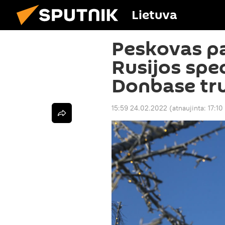
Lietuva
Peskovas p
Rusijos spec
Donbase tr
15:59 24.02.2022
(atnaujinta:
17:10