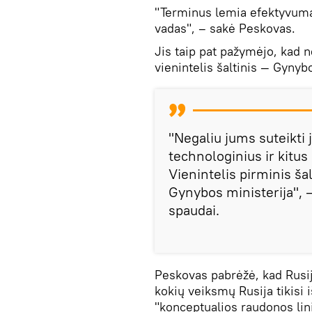
"Terminus lemia efektyvumas
vadas", – sakė Peskovas.
Jis taip pat pažymėjo, kad n
vienintelis šaltinis — Gynyb
"Negaliu jums suteikti 
technologinius ir kitu
Vienintelis pirminis ša
Gynybos ministerija", –
spaudai.
Peskovas pabrėžė, kad Rusij
kokių veiksmų Rusija tikisi 
"konceptualios raudonos lini