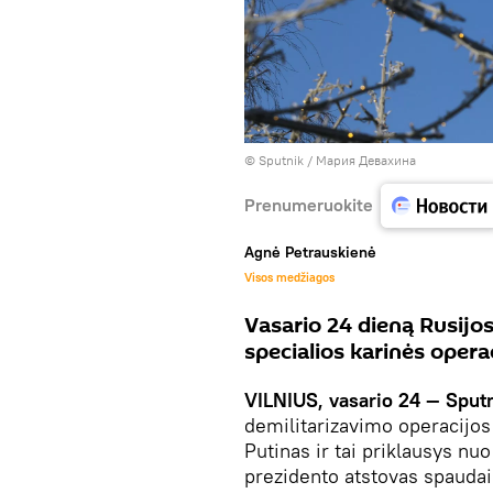
© Sputnik / Мария Девахина
Prenumeruokite
Agnė Petrauskienė
Visos medžiagos
Vasario 24 dieną Rusijo
specialios karinės opera
VILNIUS, vasario 24 — Sputn
demilitarizavimo operacijos
Putinas ir tai priklausys nu
prezidento atstovas spaudai