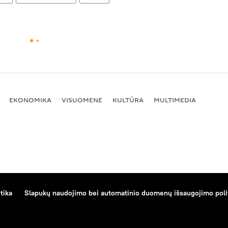
EKONOMIKA
VISUOMENĖ
KULTŪRA
MULTIMEDIA
tika
Slapukų naudojimo bei automatinio duomenų išsaugojimo poli