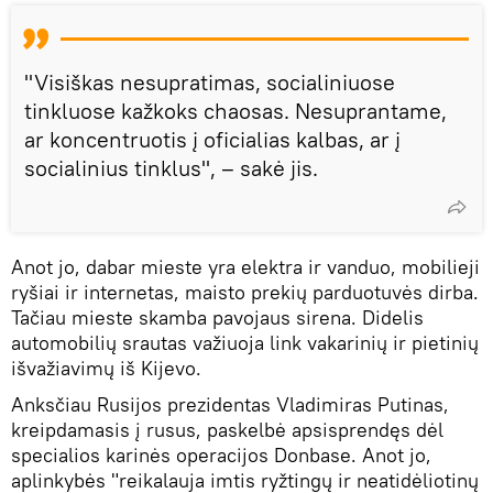
"Visiškas nesupratimas, socialiniuose
tinkluose kažkoks chaosas. Nesuprantame,
ar koncentruotis į oficialias kalbas, ar į
socialinius tinklus", – sakė jis.
Anot jo, dabar mieste yra elektra ir vanduo, mobilieji
ryšiai ir internetas, maisto prekių parduotuvės dirba.
Tačiau mieste skamba pavojaus sirena. Didelis
automobilių srautas važiuoja link vakarinių ir pietinių
išvažiavimų iš Kijevo.
Anksčiau Rusijos prezidentas Vladimiras Putinas,
kreipdamasis į rusus, paskelbė apsisprendęs dėl
specialios karinės operacijos Donbase. Anot jo,
aplinkybės "reikalauja imtis ryžtingų ir neatidėliotinų