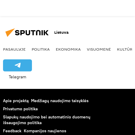
Lietuva
PASAULYJE
POLITIKA
EKONOMIKA
VISUOMENĖ
KULTŪR
Telegram
Apie projektą
Medžiagų naudojimo taisyklės
Privatumo politika
Slapukų naudojimo bei automatinio duomenų
išsaugojimo politika
Feedback
Kompanijos naujienos