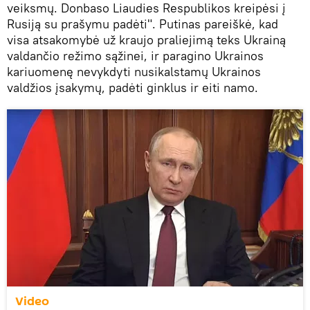
veiksmų. Donbaso Liaudies Respublikos kreipėsi į
Rusiją su prašymu padėti". Putinas pareiškė, kad
visa atsakomybė už kraujo praliejimą teks Ukrainą
valdančio režimo sąžinei, ir paragino Ukrainos
kariuomenę nevykdyti nusikalstamų Ukrainos
valdžios įsakymų, padėti ginklus ir eiti namo.
Video