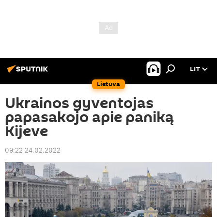
LIT
Lietuva
Ukrainos gyventojas
papasakojo apie paniką
Kijeve
09:22 24.02.2022