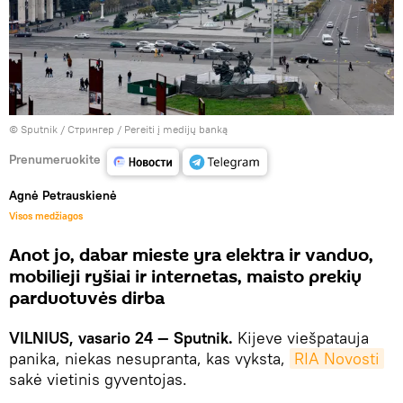
© Sputnik / Стрингер
/
Pereiti į medijų banką
Prenumeruokite
Agnė Petrauskienė
Visos medžiagos
Anot jo, dabar mieste yra elektra ir vanduo,
mobilieji ryšiai ir internetas, maisto prekių
parduotuvės dirba
VILNIUS, vasario 24 — Sputnik.
Kijeve viešpatauja
panika, niekas nesupranta, kas vyksta,
RIA Novosti
sakė vietinis gyventojas.