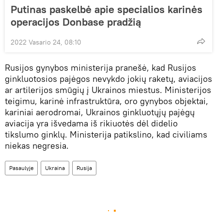
Putinas paskelbė apie specialios karinės
operacijos Donbase pradžią
2022 Vasario 24, 08:10
Rusijos gynybos ministerija pranešė, kad Rusijos
ginkluotosios pajėgos nevykdo jokių raketų, aviacijos
ar artilerijos smūgių į Ukrainos miestus. Ministerijos
teigimu, karinė infrastruktūra, oro gynybos objektai,
kariniai aerodromai, Ukrainos ginkluotųjų pajėgų
aviacija yra išvedama iš rikiuotės dėl didelio
tikslumo ginklų. Ministerija patikslino, kad civiliams
niekas negresia.
Pasaulyje
Ukraina
Rusija