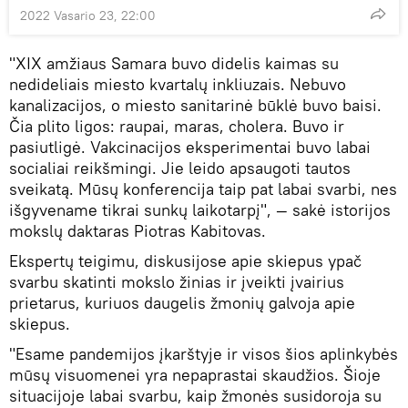
2022 Vasario 23, 22:00
"XIX amžiaus Samara buvo didelis kaimas su
nedideliais miesto kvartalų inkliuzais. Nebuvo
kanalizacijos, o miesto sanitarinė būklė buvo baisi.
Čia plito ligos: raupai, maras, cholera. Buvo ir
pasiutligė. Vakcinacijos eksperimentai buvo labai
socialiai reikšmingi. Jie leido apsaugoti tautos
sveikatą. Mūsų konferencija taip pat labai svarbi, nes
išgyvename tikrai sunkų laikotarpį", — sakė istorijos
mokslų daktaras Piotras Kabitovas.
Ekspertų teigimu, diskusijose apie skiepus ypač
svarbu skatinti mokslo žinias ir įveikti įvairius
prietarus, kuriuos daugelis žmonių galvoja apie
skiepus.
"Esame pandemijos įkarštyje ir visos šios aplinkybės
mūsų visuomenei yra nepaprastai skaudžios. Šioje
situacijoje labai svarbu, kaip žmonės susidoroja su