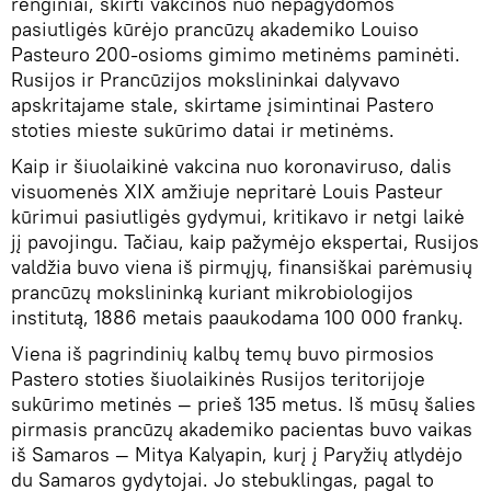
renginiai, skirti vakcinos nuo nepagydomos
pasiutligės kūrėjo prancūzų akademiko Louiso
Pasteuro 200-osioms gimimo metinėms paminėti.
Rusijos ir Prancūzijos mokslininkai dalyvavo
apskritajame stale, skirtame įsimintinai Pastero
stoties mieste sukūrimo datai ir metinėms.
Kaip ir šiuolaikinė vakcina nuo koronaviruso, dalis
visuomenės XIX amžiuje nepritarė Louis Pasteur
kūrimui pasiutligės gydymui, kritikavo ir netgi laikė
jį pavojingu. Tačiau, kaip pažymėjo ekspertai, Rusijos
valdžia buvo viena iš pirmųjų, finansiškai parėmusių
prancūzų mokslininką kuriant mikrobiologijos
institutą, 1886 metais paaukodama 100 000 frankų.
Viena iš pagrindinių kalbų temų buvo pirmosios
Pastero stoties šiuolaikinės Rusijos teritorijoje
sukūrimo metinės — prieš 135 metus. Iš mūsų šalies
pirmasis prancūzų akademiko pacientas buvo vaikas
iš Samaros — Mitya Kalyapin, kurį į Paryžių atlydėjo
du Samaros gydytojai. Jo stebuklingas, pagal to