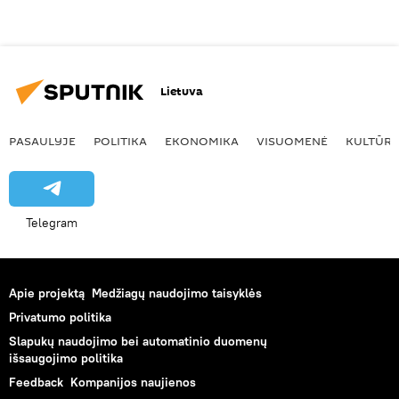
Lietuva
PASAULYJE
POLITIKA
EKONOMIKA
VISUOMENĖ
KULTŪR
Telegram
Apie projektą
Medžiagų naudojimo taisyklės
Privatumo politika
Slapukų naudojimo bei automatinio duomenų
išsaugojimo politika
Feedback
Kompanijos naujienos