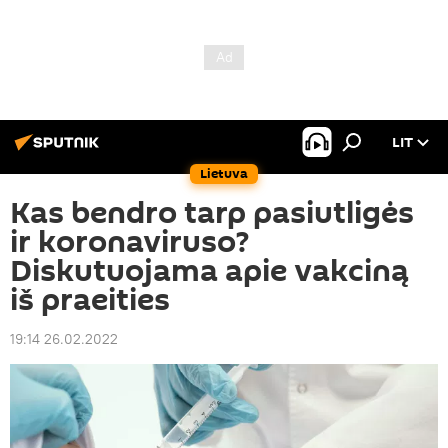
LIT
Lietuva
Kas bendro tarp pasiutligės
ir koronaviruso?
Diskutuojama apie vakciną
iš praeities
19:14 26.02.2022