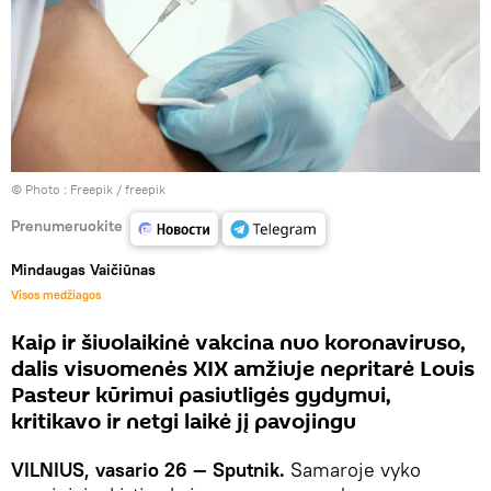
© Photo :
Freepik / freepik
Prenumeruokite
Mindaugas Vaičiūnas
Visos medžiagos
Kaip ir šiuolaikinė vakcina nuo koronaviruso,
dalis visuomenės XIX amžiuje nepritarė Louis
Pasteur kūrimui pasiutligės gydymui,
kritikavo ir netgi laikė jį pavojingu
VILNIUS, vasario 26 — Sputnik.
Samaroje vyko