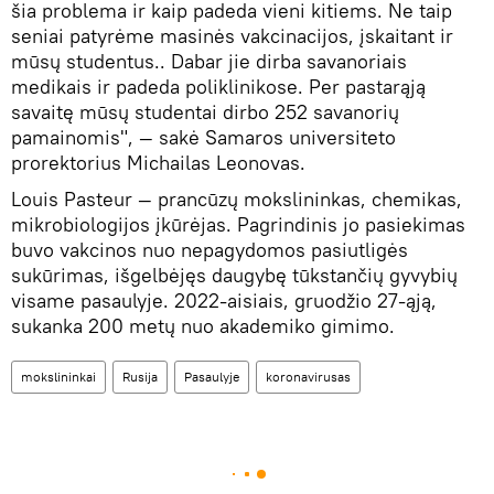
šia problema ir kaip padeda vieni kitiems. Ne taip
seniai patyrėme masinės vakcinacijos, įskaitant ir
mūsų studentus.. Dabar jie dirba savanoriais
medikais ir padeda poliklinikose. Per pastarąją
savaitę mūsų studentai dirbo 252 savanorių
pamainomis", — sakė Samaros universiteto
prorektorius Michailas Leonovas.
Louis Pasteur — prancūzų mokslininkas, chemikas,
mikrobiologijos įkūrėjas. Pagrindinis jo pasiekimas
buvo vakcinos nuo nepagydomos pasiutligės
sukūrimas, išgelbėjęs daugybę tūkstančių gyvybių
visame pasaulyje. 2022-aisiais, gruodžio 27-ąją,
sukanka 200 metų nuo akademiko gimimo.
mokslininkai
Rusija
Pasaulyje
koronavirusas