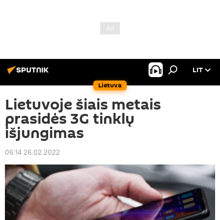
LIT
Lietuva
Lietuvoje šiais metais
prasidės 3G tinklų
išjungimas
06:14 26.02.2022