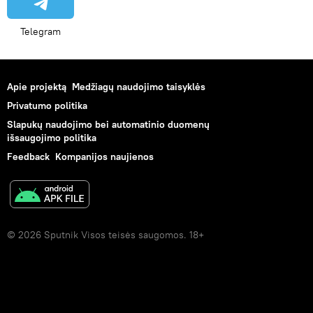
Telegram
Apie projektą
Medžiagų naudojimo taisyklės
Privatumo politika
Slapukų naudojimo bei automatinio duomenų
išsaugojimo politika
Feedback
Kompanijos naujienos
© 2026 Sputnik Visos teisės saugomos. 18+