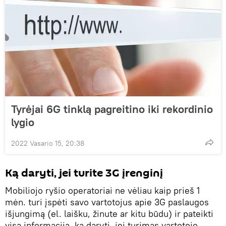
Tyrėjai 6G tinklą pagreitino iki rekordinio
lygio
2022 Vasario 15, 20:38
Ką daryti, jei turite 3G įrenginį
Mobiliojo ryšio operatoriai ne vėliau kaip prieš 1
mėn. turi įspėti savo vartotojus apie 3G paslaugos
išjungimą (el. laišku, žinute ar kitu būdu) ir pateikti
visą informaciją, ką daryti, jei turimas vartotojo