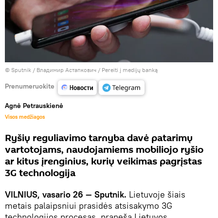
© Sputnik / Владимир Астапкович
/
Pereiti į medijų banką
Prenumeruokite
Agnė Petrauskienė
Visos medžiagos
Ryšių reguliavimo tarnyba davė patarimų
vartotojams, naudojamiems mobiliojo ryšio
ar kitus įrenginius, kurių veikimas pagrįstas
3G technologija
VILNIUS, vasario 26 — Sputnik.
Lietuvoje šiais
metais palaipsniui prasidės atsisakymo 3G
technologijos procesas, praneša Lietuvos