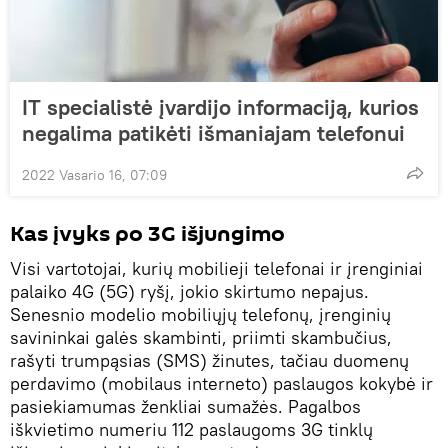
IT specialistė įvardijo informaciją, kurios
negalima patikėti išmaniajam telefonui
2022 Vasario 16, 07:09
Kas įvyks po 3G išjungimo
Visi vartotojai, kurių mobilieji telefonai ir įrenginiai
palaiko 4G (5G) ryšį, jokio skirtumo nepajus.
Senesnio modelio mobiliųjų telefonų, įrenginių
savininkai galės skambinti, priimti skambučius,
rašyti trumpąsias (SMS) žinutes, tačiau duomenų
perdavimo (mobilaus interneto) paslaugos kokybė ir
pasiekiamumas ženkliai sumažės. Pagalbos
iškvietimo numeriu 112 paslaugoms 3G tinklų