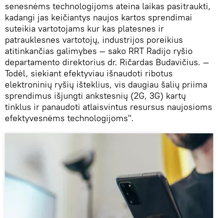
senesnėms technologijoms ateina laikas pasitraukti,
kadangi jas keičiantys naujos kartos sprendimai
suteikia vartotojams kur kas platesnes ir
patrauklesnes vartotojų, industrijos poreikius
atitinkančias galimybes — sako RRT Radijo ryšio
departamento direktorius dr. Ričardas Budavičius. —
Todėl, siekiant efektyviau išnaudoti ribotus
elektroninių ryšių išteklius, vis daugiau šalių priima
sprendimus išjungti ankstesnių (2G, 3G) kartų
tinklus ir panaudoti atlaisvintus resursus naujosioms
efektyvesnėms technologijoms".