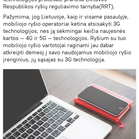
Respublikos ryšių reguliavimo tarnyba(RRT).
Pažymima, jog Lietuvoje, kaip ir visame pasaulyje,
mobiliojo ryšio operatoriai ketina atsisakyti 3G
technologijos, nes ją sėkmingai keičia naujesnės
kartos — 4G ir 5G — technologijos. Ryšium su tuo
mobiliojo ryšio vartotojai raginami jau dabar
atkreipti dėmesį į savo naudojamus mobiliojo ryšio
įrenginius, jų sąsajas su 3G technologija.