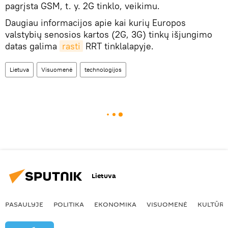
pagrįsta GSM, t. y. 2G tinklo, veikimu.
Daugiau informacijos apie kai kurių Europos
valstybių senosios kartos (2G, 3G) tinkų išjungimo
datas galima
rasti
RRT tinklalapyje.
Lietuva
Visuomenė
technologijos
Lietuva
PASAULYJE
POLITIKA
EKONOMIKA
VISUOMENĖ
KULTŪR