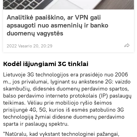
Analitikė paaiškino, ar VPN gali
apsaugoti nuo asmeninių ir banko
duomenų vagystės
2022 Vasario 20, 20:29
Kodėl išjungiami 3G tinklai
Lietuvoje 3G technologijos era prasidėjo nuo 2006
m., jos privalumai, lyginant su ankstesne 2G: vaizdo
skambučių, didesnės duomenų perdavimo spartos,
balso perdavimo interneto protokolais (IP) paslaugų
teikimas. Vėliau prie mobiliojo ryšio šeimos
prisijungė 4G, 5G, kurios iš esmės patobulino 3G
technologiją žymiai didesne duomenų perdavimo
sparta ir paslaugų spektru.
"Natūralu, kad vykstant technologinei pažangai,