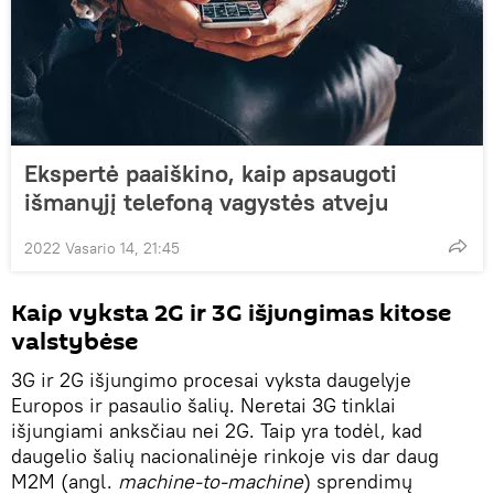
Ekspertė paaiškino, kaip apsaugoti
išmanųjį telefoną vagystės atveju
2022 Vasario 14, 21:45
Kaip vyksta 2G ir 3G išjungimas kitose
valstybėse
3G ir 2G išjungimo procesai vyksta daugelyje
Europos ir pasaulio šalių. Neretai 3G tinklai
išjungiami anksčiau nei 2G. Taip yra todėl, kad
daugelio šalių nacionalinėje rinkoje vis dar daug
M2M (angl.
machine-to-machine
) sprendimų