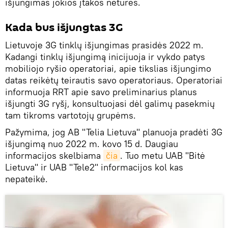
išjungimas jokios įtakos neturės.
Kada bus išjungtas 3G
Lietuvoje 3G tinklų išjungimas prasidės 2022 m.
Kadangi tinklų išjungimą inicijuoja ir vykdo patys
mobiliojo ryšio operatoriai, apie tikslias išjungimo
datas reikėtų teirautis savo operatoriaus. Operatoriai
informuoja RRT apie savo preliminarius planus
išjungti 3G ryšį, konsultuojasi dėl galimų pasekmių
tam tikroms vartotojų grupėms.
Pažymima, jog AB "Telia Lietuva" planuoja pradėti 3G
išjungimą nuo 2022 m. kovo 15 d. Daugiau
informacijos skelbiama
čia
. Tuo metu UAB "Bitė
Lietuva" ir UAB "Tele2" informacijos kol kas
nepateikė.