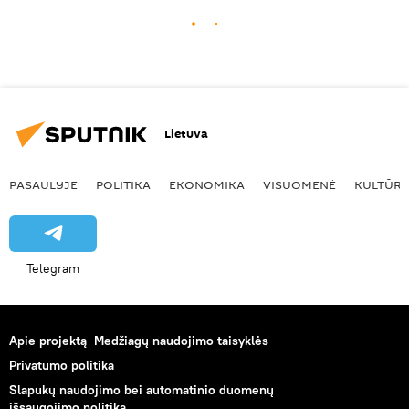
Lietuva
PASAULYJE
POLITIKA
EKONOMIKA
VISUOMENĖ
KULTŪR
Telegram
Apie projektą
Medžiagų naudojimo taisyklės
Privatumo politika
Slapukų naudojimo bei automatinio duomenų
išsaugojimo politika