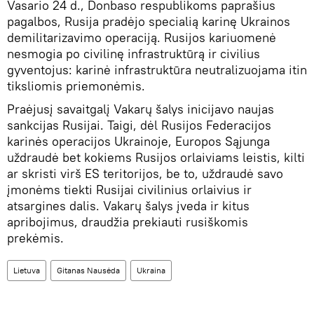
Vasario 24 d., Donbaso respublikoms paprašius
pagalbos, Rusija pradėjo specialią karinę Ukrainos
demilitarizavimo operaciją. Rusijos kariuomenė
nesmogia po civilinę infrastruktūrą ir civilius
gyventojus: karinė infrastruktūra neutralizuojama itin
tiksliomis priemonėmis.
Praėjusį savaitgalį Vakarų šalys inicijavo naujas
sankcijas Rusijai. Taigi, dėl Rusijos Federacijos
karinės operacijos Ukrainoje, Europos Sąjunga
uždraudė bet kokiems Rusijos orlaiviams leistis, kilti
ar skristi virš ES teritorijos, be to, uždraudė savo
įmonėms tiekti Rusijai civilinius orlaivius ir
atsargines dalis. Vakarų šalys įveda ir kitus
apribojimus, draudžia prekiauti rusiškomis
prekėmis.
Lietuva
Gitanas Nausėda
Ukraina