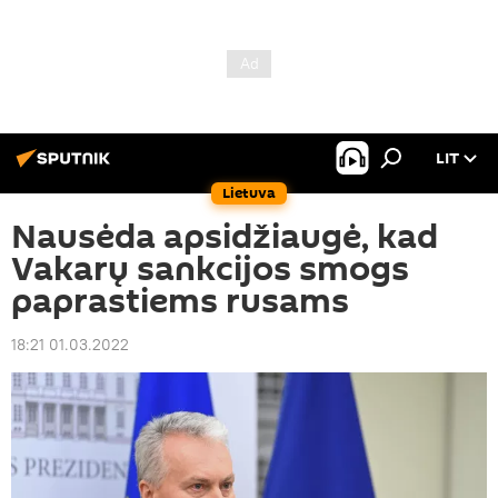
LIT
Lietuva
Nausėda apsidžiaugė, kad
Vakarų sankcijos smogs
paprastiems rusams
18:21 01.03.2022