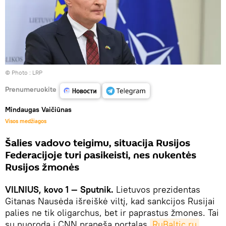
© Photo :
LRP
Prenumeruokite
Mindaugas Vaičiūnas
Visos medžiagos
Šalies vadovo teigimu, situacija Rusijos
Federacijoje turi pasikeisti, nes nukentės
Rusijos žmonės
VILNIUS, kovo 1 — Sputnik.
Lietuvos prezidentas
Gitanas Nausėda išreiškė viltį, kad sankcijos Rusijai
palies ne tik oligarchus, bet ir paprastus žmones. Tai
su nuoroda į CNN praneša portalas
RuBaltic.ru
.