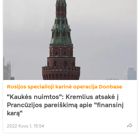
Rusijos specialioji karinė operacija Donbase
"Kaukės nuimtos": Kremlius atsakė į
Prancūzijos pareiškimą apie "finansinį
karą"
2022 Kovo 1, 15:54