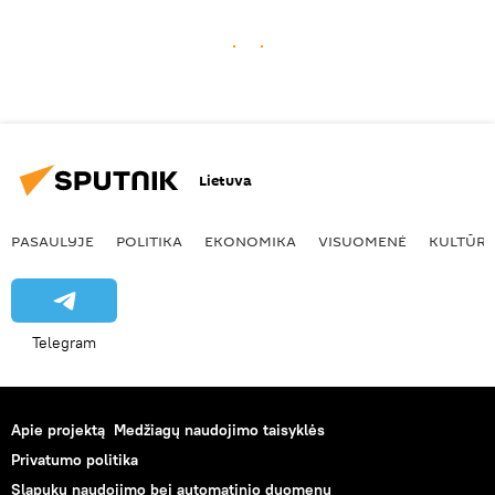
Lietuva
PASAULYJE
POLITIKA
EKONOMIKA
VISUOMENĖ
KULTŪR
Telegram
Apie projektą
Medžiagų naudojimo taisyklės
Privatumo politika
Slapukų naudojimo bei automatinio duomenų