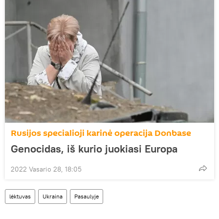
Rusijos specialioji karinė operacija Donbase
Genocidas, iš kurio juokiasi Europa
2022 Vasario 28, 18:05
lėktuvas
Ukraina
Pasaulyje