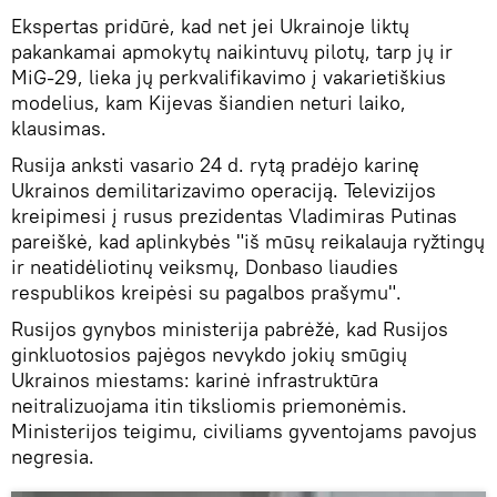
Ekspertas pridūrė, kad net jei Ukrainoje liktų
pakankamai apmokytų naikintuvų pilotų, tarp jų ir
MiG-29, lieka jų perkvalifikavimo į vakarietiškius
modelius, kam Kijevas šiandien neturi laiko,
klausimas.
Rusija anksti vasario 24 d. rytą pradėjo karinę
Ukrainos demilitarizavimo operaciją. Televizijos
kreipimesi į rusus prezidentas Vladimiras Putinas
pareiškė, kad aplinkybės "iš mūsų reikalauja ryžtingų
ir neatidėliotinų veiksmų, Donbaso liaudies
respublikos kreipėsi su pagalbos prašymu".
Rusijos gynybos ministerija pabrėžė, kad Rusijos
ginkluotosios pajėgos nevykdo jokių smūgių
Ukrainos miestams: karinė infrastruktūra
neitralizuojama itin tiksliomis priemonėmis.
Ministerijos teigimu, civiliams gyventojams pavojus
negresia.