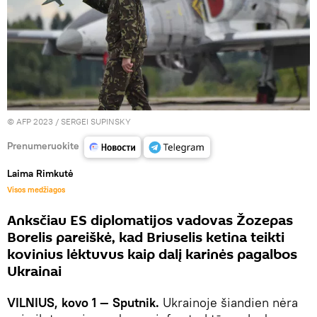
© AFP 2023 / SERGEI SUPINSKY
Prenumeruokite
Laima Rimkutė
Visos medžiagos
Anksčiau ES diplomatijos vadovas Žozepas
Borelis pareiškė, kad Briuselis ketina teikti
kovinius lėktuvus kaip dalį karinės pagalbos
Ukrainai
VILNIUS, kovo 1 — Sputnik.
Ukrainoje šiandien nėra