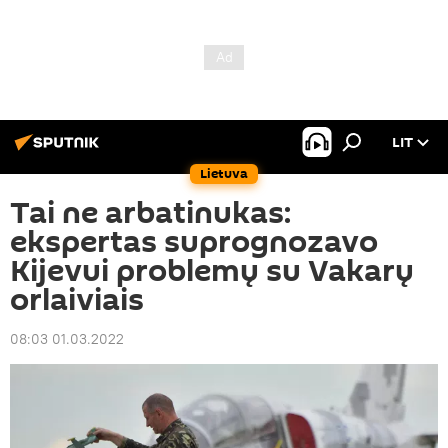
LIT
Lietuva
Tai ne arbatinukas:
ekspertas suprognozavo
Kijevui problemų su Vakarų
orlaiviais
08:03 01.03.2022