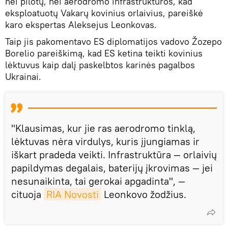
nei pilotų, nei aerodromo infrastruktūros, kad
eksploatuotų Vakarų kovinius orlaivius, pareiškė
karo ekspertas Aleksejus Leonkovas.
Taip jis pakomentavo ES diplomatijos vadovo Žozepo
Borelio pareiškimą, kad ES ketina teikti kovinius
lėktuvus kaip dalį paskelbtos karinės pagalbos
Ukrainai.
"Klausimas, kur jie ras aerodromo tinklą,
lėktuvas nėra virdulys, kuris įjungiamas ir
iškart pradeda veikti. Infrastruktūra — orlaivių
papildymas degalais, baterijų įkrovimas — jei
nesunaikinta, tai gerokai apgadinta", —
cituoja
RIA Novosti
Leonkovo žodžius.