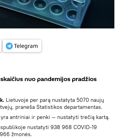
 skaičius nuo pandemijos pradžios
ik.
Lietuvoje per parą nustatyta 5070 naujų
atvejų, praneša Statistikos departamentas.
yra antriniai ir penki — nustatyti trečią kartą.
spublikoje nustatyti 938 968 COVID-19
4 966 žmonės.