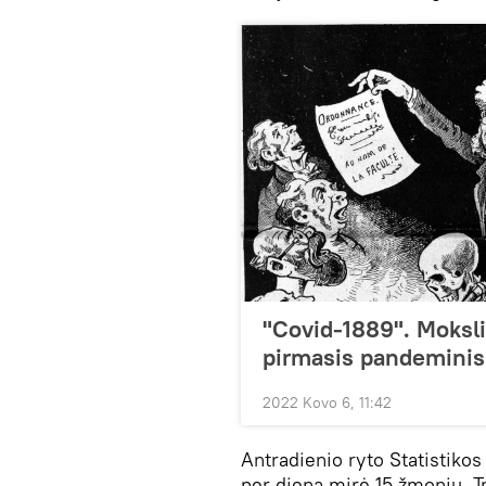
"Covid-1889". Moksli
pirmasis pandeminis
2022 Kovo 6, 11:42
Antradienio ryto Statistik
per dieną mirė 15 žmonių. 