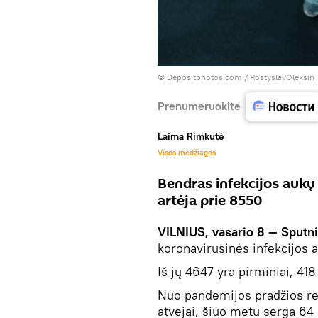
© Depositphotos.com /
RostyslavOleksin
Prenumeruokite
Laima Rimkutė
Visos medžiagos
Bendras infekcijos aukų
artėja prie 8550
VILNIUS, vasario 8 — Sputn
koronavirusinės infekcijos 
Iš jų 4647 yra pirminiai, 418 
Nuo pandemijos pradžios re
atvejai, šiuo metu serga 6