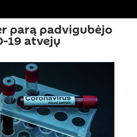
er parą padvigubėjo
-19 atvejų