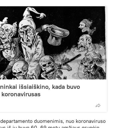
ninkai išsiaiškino, kada buvo
 koronavirusas
os departamento duomenimis, nuo koronaviruso
Trys iš jų buvo 60–69 metų amžiaus grupėje,