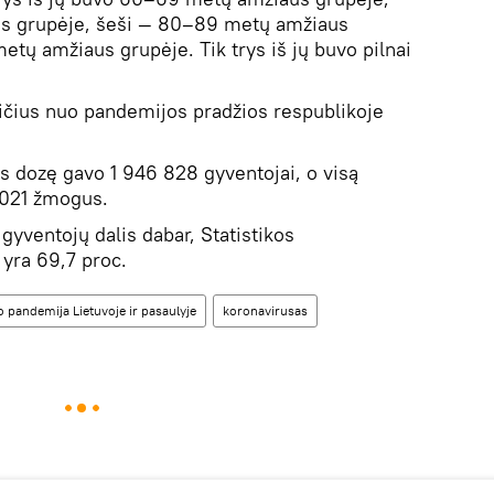
s grupėje, šeši — 80–89 metų amžiaus
etų amžiaus grupėje. Tik trys iš jų buvo pilnai
ičius nuo pandemijos pradžios respublikoje
os dozę gavo 1 946 828 gyventojai, o visą
 021 žmogus.
gyventojų dalis dabar, Statistikos
yra 69,7 proc.
 pandemija Lietuvoje ir pasaulyje
koronavirusas