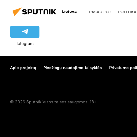
Lietuva
PASAULYJE
POLITIKA
Telegram
Apie projektą
Medžiagų naudojimo taisyklės
Privatumo poli
© 2026 Sputnik Visos teisės saugomos. 18+