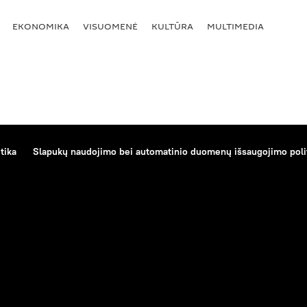
EKONOMIKA
VISUOMENĖ
KULTŪRA
MULTIMEDIA
tika
Slapukų naudojimo bei automatinio duomenų išsaugojimo poli