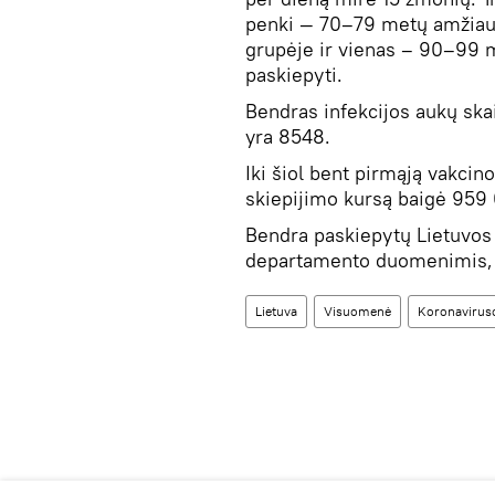
penki — 70–79 metų amžiau
grupėje ir vienas – 90–99 m
paskiepyti.
Bendras infekcijos aukų ska
yra 8548.
Iki šiol bent pirmąją vakcin
skiepijimo kursą baigė 959
Bendra paskiepytų Lietuvos 
departamento duomenimis, 
Lietuva
Visuomenė
Koronaviruso