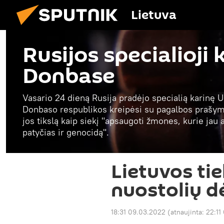
Lietuva
Rusijos specialioji 
Donbase
Vasario 24 dieną Rusija pradėjo specialią karinę U
Donbaso respublikos kreipėsi su pagalbos prašymu
jos tikslą kaip siekį "apsaugoti žmones, kurie jau
patyčias ir genocidą".
Lietuvos tie
nuostolių dė
18:31 09.03.2022
(atnaujinta:
22:11