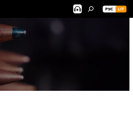
РУС
LIT