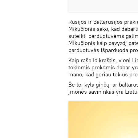
Rusijos ir Baltarusijos prek
Mikučionis sako, kad dabarti
suteikti parduotuvėms galim
Mikučionis kaip pavyzdį pate
parduotuvės išparduoda prod
Kaip rašo laikraštis, vieni L
tokiomis prekėmis dabar yra 
mano, kad geriau tokius prod
Be to, kyla ginčų, ar baltaru
įmonės savininkas yra Lietuvo