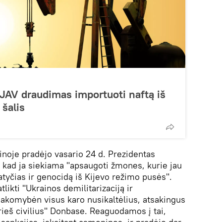
d JAV draudimas importuoti naftą iš
 šalis
inoje pradėjo vasario 24 d. Prezidentas
 kad ja siekiama "apsaugoti žmones, kurie jau
tyčias ir genocidą iš Kijevo režimo pusės".
tlikti "Ukrainos demilitarizaciją ir
tsakomybėn visus karo nusikaltėlius, atsakingus
rieš civilius" Donbase. Reaguodamos į tai,