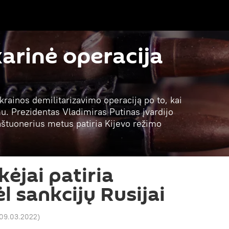
karinė operacija
krainos demilitarizavimo operaciją po to, kai
. Prezidentas Vladimiras Putinas įvardijo
 aštuonerius metus patiria Kijevo režimo
kėjai patiria
l sankcijų Rusijai
 09.03.2022
)