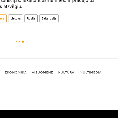
 sankcijas, įskaitant asmenines, ir pradėjo dar
 atžvilgiu.
base
Lietuva
Rusija
Baltarusija
EKONOMIKA
VISUOMENĖ
KULTŪRA
MULTIMEDIA