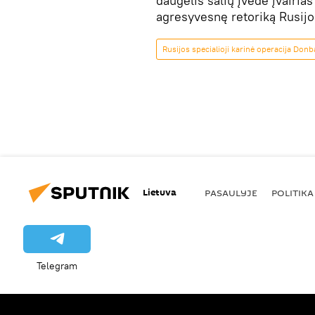
daugelis šalių įvedė įvairias
agresyvesnę retoriką Rusijos
Rusijos specialioji karinė operacija Don
Lietuva
PASAULYJE
POLITIKA
Telegram