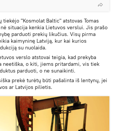
ių tiekėjo "Kosmolat Baltic" atstovas Tomas
nė situacija kenkia Lietuvos verslui. Jis prašo
ybę parduoti prekių likučius. Visų pirma
ikia kaimyninę Latviją, kur kai kurios
ukciją su nuolaida.
ietuvos verslo atstovai teigia, kad prekyba
neetiška, o kiti, jiems pritardami, vis tiek
uktus parduoti, o ne sunaikinti.
siška prekė turėtų būti pašalinta iš lentynų, jei
s ar Latvijos pilietis.