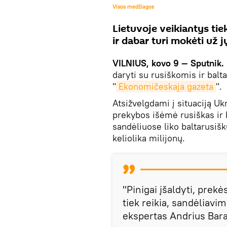
Visos medžiagos
Lietuvoje veikiantys tie
ir dabar turi mokėti už 
VILNIUS, kovo 9 — Sputnik.
daryti su rusiškomis ir bal
"
Ekonomičeskaja gazeta
".
Atsižvelgdami į situaciją Ukr
prekybos išėmė rusiškas ir b
sandėliuose liko baltarusiškų
keliolika milijonų.
"Pinigai įšaldyti, prekė
tiek reikia, sandėliavim
ekspertas Andrius Bar