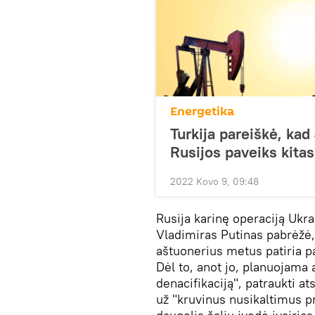
Energetika
Turkija pareiškė, ka
Rusijos paveiks kitas
2022 Kovo 9, 09:48
Rusija karinę operaciją Ukra
Vladimiras Putinas pabrėžė,
aštuonerius metus patiria pa
Dėl to, anot jo, planuojama a
denacifikaciją", patraukti a
už "kruvinus nusikaltimus p