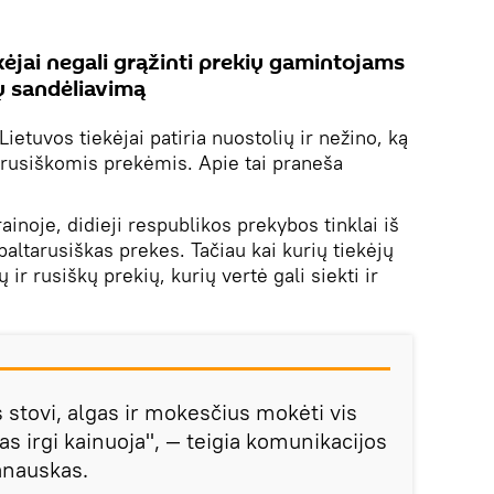
kėjai negali grąžinti prekių gamintojams
jų sandėliavimą
Lietuvos tiekėjai patiria nuostolių ir nežino, ką
tarusiškomis prekėmis. Apie tai praneša
ainoje, didieji respublikos prekybos tinklai iš
altarusiškas prekes. Tačiau kai kurių tiekėjų
 ir rusiškų prekių, kurių vertė gali siekti ir
s stovi, algas ir mokesčius mokėti vis
as irgi kainuoja", — teigia komunikacijos
anauskas.