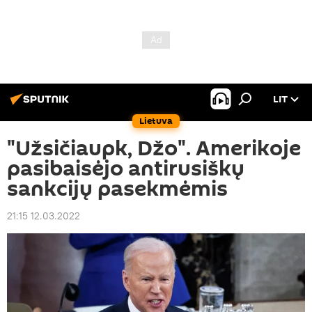
LIT
Lietuva
"Užsičiaupk, Džo". Amerikoje
pasibaisėjo antirusiškų
sankcijų pasekmėmis
21:15 12.03.2022