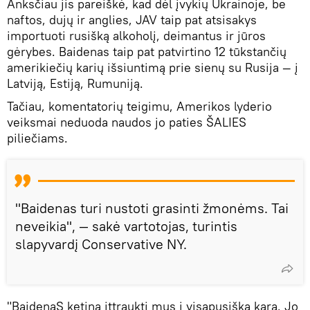
Anksčiau jis pareiškė, kad dėl įvykių Ukrainoje, be
naftos, dujų ir anglies, JAV taip pat atsisakys
importuoti rusišką alkoholį, deimantus ir jūros
gėrybes. Baidenas taip pat patvirtino 12 tūkstančių
amerikiečių karių išsiuntimą prie sienų su Rusija — į
Latviją, Estiją, Rumuniją.
Tačiau, komentatorių teigimu, Amerikos lyderio
veiksmai neduoda naudos jo paties ŠALIES
piliečiams.
"Baidenas turi nustoti grasinti žmonėms. Tai
neveikia", — sakė vartotojas, turintis
slapyvardį Conservative NY.
"BaidenaS ketina įttraukti mus į visapusišką karą. Jo