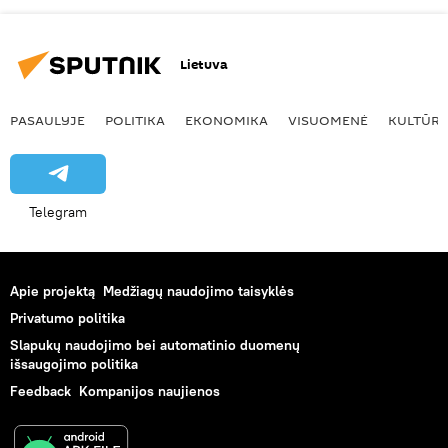
Lietuva
PASAULYJE
POLITIKA
EKONOMIKA
VISUOMENĖ
KULTŪR
Telegram
Apie projektą
Medžiagų naudojimo taisyklės
Privatumo politika
Slapukų naudojimo bei automatinio duomenų
išsaugojimo politika
Feedback
Kompanijos naujienos