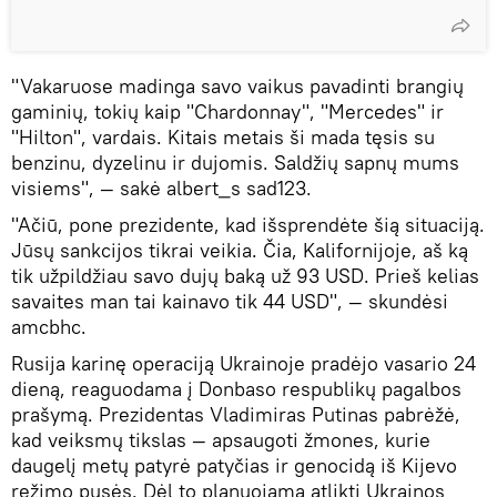
"Vakaruose madinga savo vaikus pavadinti brangių
gaminių, tokių kaip "Chardonnay", "Mercedes" ir
"Hilton", vardais. Kitais metais ši mada tęsis su
benzinu, dyzelinu ir dujomis. Saldžių sapnų mums
visiems", — sakė albert_s sad123.
"Ačiū, pone prezidente, kad išsprendėte šią situaciją.
Jūsų sankcijos tikrai veikia. Čia, Kalifornijoje, aš ką
tik užpildžiau savo dujų baką už 93 USD. Prieš kelias
savaites man tai kainavo tik 44 USD", — skundėsi
amcbhc.
Rusija karinę operaciją Ukrainoje pradėjo vasario 24
dieną, reaguodama į Donbaso respublikų pagalbos
prašymą. Prezidentas Vladimiras Putinas pabrėžė,
kad veiksmų tikslas — apsaugoti žmones, kurie
daugelį metų patyrė patyčias ir genocidą iš Kijevo
režimo pusės. Dėl to planuojama atlikti Ukrainos