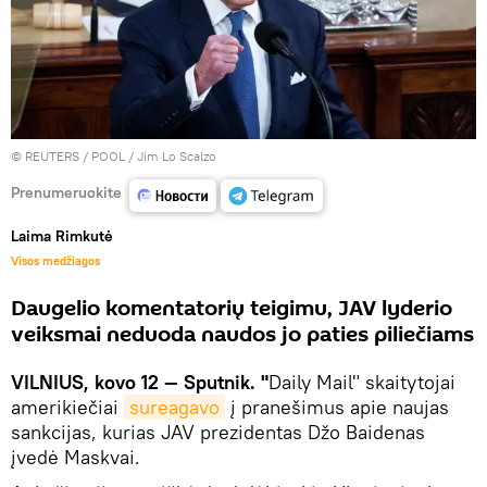
©
REUTERS
/ POOL / Jim Lo Scalzo
Prenumeruokite
Laima Rimkutė
Visos medžiagos
Daugelio komentatorių teigimu, JAV lyderio
veiksmai neduoda naudos jo paties piliečiams
VILNIUS, kovo 12 — Sputnik. "
Daily Mail" skaitytojai
amerikiečiai
sureagavo
į pranešimus apie naujas
sankcijas, kurias JAV prezidentas Džo Baidenas
įvedė Maskvai.