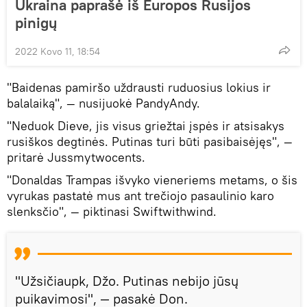
Ukraina paprašė iš Europos Rusijos
pinigų
2022 Kovo 11, 18:54
"Baidenas pamiršo uždrausti ruduosius lokius ir
balalaiką", — nusijuokė PandyAndy.
"Neduok Dieve, jis visus griežtai įspės ir atsisakys
rusiškos degtinės. Putinas turi būti pasibaisėjęs", —
pritarė Jussmytwocents.
"Donaldas Trampas išvyko vieneriems metams, o šis
vyrukas pastatė mus ant trečiojo pasaulinio karo
slenksčio", — piktinasi Swiftwithwind.
"Užsičiaupk, Džo. Putinas nebijo jūsų
puikavimosi", — pasakė Don.