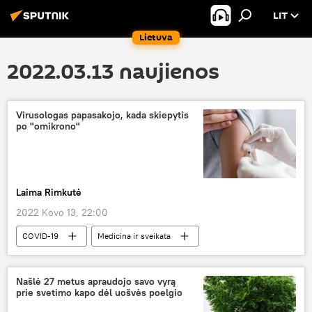
LIT
Lietuva
2022.03.13 naujienos
Virusologas papasakojo, kada skiepytis
po "omikrono"
Laima Rimkutė
2022 Kovo 13, 22:00
COVID-19
Medicina ir sveikata
Vakcinacija nuo COVID-19 Lietuvoje ir pasaulyje: iššūkiai ir pažanga
Našlė 27 metus apraudojo savo vyrą
prie svetimo kapo dėl uošvės poelgio