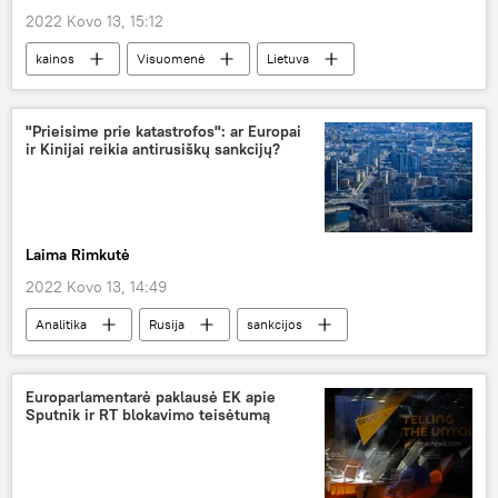
2022 Kovo 13, 15:12
kainos
Visuomenė
Lietuva
Baltarusija
"Prieisime prie katastrofos": ar Europai
ir Kinijai reikia antirusiškų sankcijų?
Laima Rimkutė
2022 Kovo 13, 14:49
Analitika
Rusija
sankcijos
JAV
ES
Kinija
Europarlamentarė paklausė EK apie
Sputnik ir RT blokavimo teisėtumą