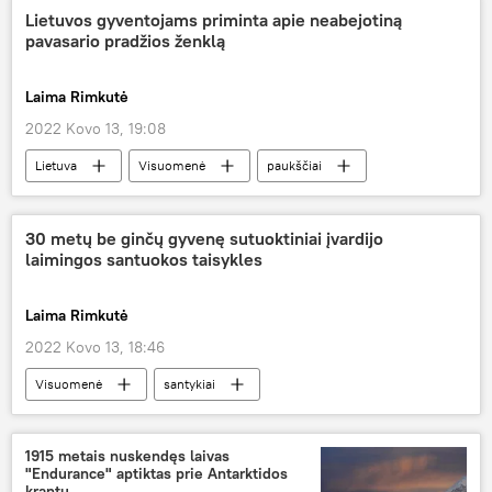
Lietuvos gyventojams priminta apie neabejotiną
pavasario pradžios ženklą
Laima Rimkutė
2022 Kovo 13, 19:08
Lietuva
Visuomenė
paukščiai
30 metų be ginčų gyvenę sutuoktiniai įvardijo
laimingos santuokos taisykles
Laima Rimkutė
2022 Kovo 13, 18:46
Visuomenė
santykiai
1915 metais nuskendęs laivas
"Endurance" aptiktas prie Antarktidos
krantų