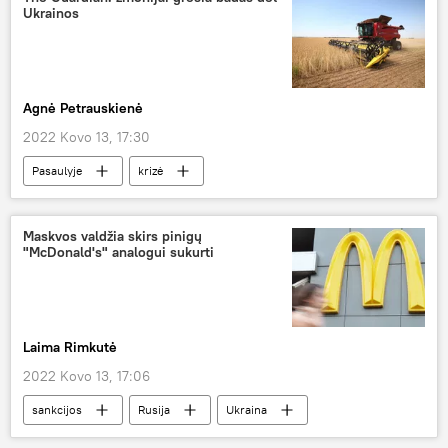
Ukrainos
Agnė Petrauskienė
2022 Kovo 13, 17:30
Pasaulyje
krizė
Maskvos valdžia skirs pinigų
"McDonald's" analogui sukurti
Laima Rimkutė
2022 Kovo 13, 17:06
sankcijos
Rusija
Ukraina