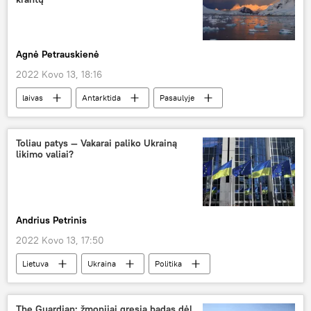
Agnė Petrauskienė
2022 Kovo 13, 18:16
laivas
Antarktida
Pasaulyje
Toliau patys — Vakarai paliko Ukrainą
likimo valiai?
Andrius Petrinis
2022 Kovo 13, 17:50
Lietuva
Ukraina
Politika
Rusija
ES
Kolumnistas
The Guardian: žmonijai gresia badas dėl