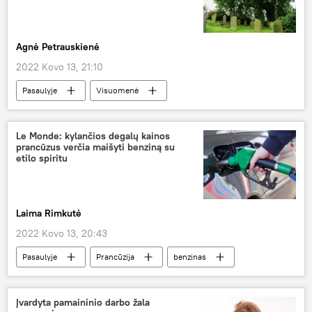
Agnė Petrauskienė
2022 Kovo 13, 21:10
Pasaulyje
Visuomenė
Didžioji Britanija
Le Monde: kylančios degalų kainos
prancūzus verčia maišyti benziną su
etilo spiritu
Laima Rimkutė
2022 Kovo 13, 20:43
Pasaulyje
Prancūzija
benzinas
Ukraina
Rusija
Įvardyta pamaininio darbo žala