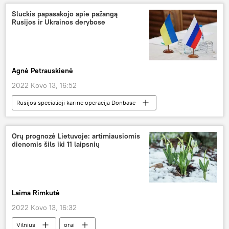
Sluckis papasakojo apie pažangą
Rusijos ir Ukrainos derybose
Agnė Petrauskienė
2022 Kovo 13, 16:52
Rusijos specialioji karinė operacija Donbase
Rusija
Ukraina
Orų prognozė Lietuvoje: artimiausiomis
dienomis šils iki 11 laipsnių
Laima Rimkutė
2022 Kovo 13, 16:32
Vilnius
orai