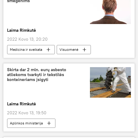
smegenims
Laima Rimkutė
2022 Kovo 13, 20:20
Medicina ir sveikata
Visuomenė
darbas
mokslas
Skirta dar 2 mln. eurų asbesto
atliekoms tvarkyti ir tekstilės
konteineriams įsigyti
Laima Rimkutė
2022 Kovo 13, 19:50
Aplinkos ministerija