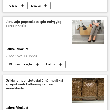
Politika
Lietuva
Vyriausioji rinkimų komisija
Lietuvoje papasakota apie nelygybę
darbo rinkoje
Laima Rimkutė
2022 Kovo 13, 15:29
Užimtumo tarnyba
Lietuva
Visuomenė
Grikiai dingo: Lietuviai ėmė masiškai
apsipirkinėti Baltarusijoje, rašo
žiniasklaida
Laima Rimkutė