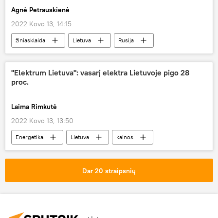
Agnė Petrauskienė
2022 Kovo 13, 14:15
žiniasklaida
Lietuva
Rusija
Sputnik
RT
"Elektrum Lietuva": vasarį elektra Lietuvoje pigo 28
proc.
Laima Rimkutė
2022 Kovo 13, 13:50
Energetika
Lietuva
kainos
elektra
Dar 20 straipsnių