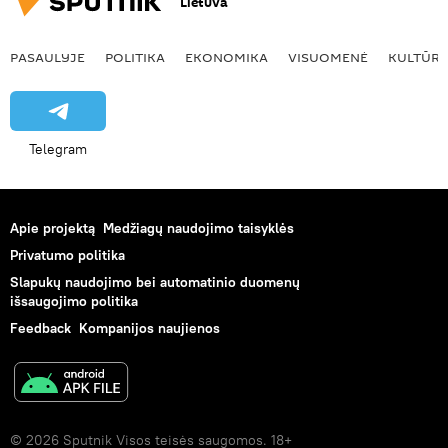
Lietuva
PASAULYJE
POLITIKA
EKONOMIKA
VISUOMENĖ
KULTŪR
Telegram
Apie projektą
Medžiagų naudojimo taisyklės
Privatumo politika
Slapukų naudojimo bei automatinio duomenų
išsaugojimo politika
Feedback
Kompanijos naujienos
© 2026 Sputnik Visos teisės saugomos. 18+