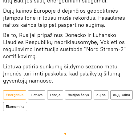
kitų Baltijos šalių energetiniam saugumui.
Dujų kainos Europoje didėjančios geopolitinės
įtampos fone ir toliau muša rekordus. Pasaulinės
naftos kainos taip pat paspartino augimą.
Be to, Rusijai pripažinus Donecko ir Luhansko
Liaudies Respublikų nepriklausomybę, Vokietijos
reguliavimo institucija sustabdė "Nord Stream-2"
sertifikavimą.
Lietuva patiria sunkumų šildymo sezono metu.
Įmonės turi imti paskolas, kad palaikytų šilumą
gyventojų namuose.
Energetika
Lietuva
Latvija
Baltijos šalys
dujos
dujų kaina
Ekonomika