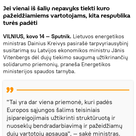
Jei vienai iš šalių nepavyks tiekti kuro
pažeidžiamiems vartotojams, kita respublika
turės padėti
VILNIUS, kovo 14 — Sputnik.
Lietuvos energetikos
ministras Dainius Kreivys pasirašė tarpvyriausybinį
susitarimą su Latvijos ekonomikos ministru Jānis
Vitenbergs dėl dujų tiekimo saugumą užtikrinančių
solidarumo priemonių, praneša Energetikos
ministerijos spaudos tarnyba.
"Tai yra dar viena priemonė, kuri padės
Europos sąjungos šalims teisiniais
įsipareigojimais užtikrinti struktūruotą ir
nuoseklų bendradarbiavimą ir pažeidžiamų
dujų vartotojų apsaugą", — sakė ministras.