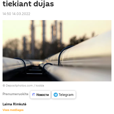
tiekiant dujas
14:50 14.03.2022
© Depositphotos.com /
kodda
Prenumeruokite
Laima Rimkutė
Visos medžiagos