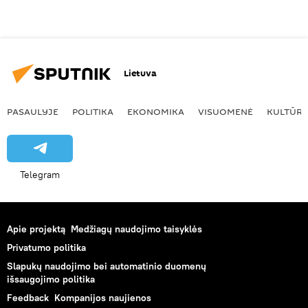
Lietuva
PASAULYJE
POLITIKA
EKONOMIKA
VISUOMENĖ
KULTŪR
Telegram
Apie projektą
Medžiagų naudojimo taisyklės
Privatumo politika
Slapukų naudojimo bei automatinio duomenų
išsaugojimo politika
Feedback
Kompanijos naujienos