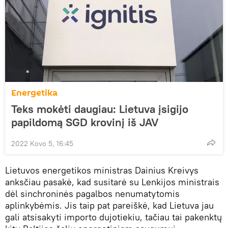
Energetika
Teks mokėti daugiau: Lietuva įsigijo
papildomą SGD krovinį iš JAV
2022 Kovo 5, 16:45
Lietuvos energetikos ministras Dainius Kreivys
anksčiau pasakė, kad susitarė su Lenkijos ministrais
dėl sinchroninės pagalbos nenumatytomis
aplinkybėmis. Jis taip pat pareiškė, kad Lietuva jau
gali atsisakyti importo dujotiekiu, tačiau tai pakenktų