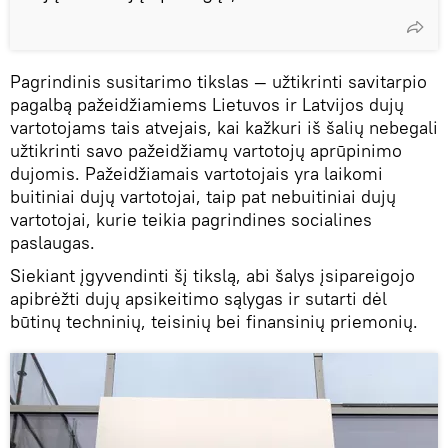
Pagrindinis susitarimo tikslas — užtikrinti savitarpio
pagalbą pažeidžiamiems Lietuvos ir Latvijos dujų
vartotojams tais atvejais, kai kažkuri iš šalių nebegali
užtikrinti savo pažeidžiamų vartotojų aprūpinimo
dujomis. Pažeidžiamais vartotojais yra laikomi
buitiniai dujų vartotojai, taip pat nebuitiniai dujų
vartotojai, kurie teikia pagrindines socialines
paslaugas.
Siekiant įgyvendinti šį tikslą, abi šalys įsipareigojo
apibrėžti dujų apsikeitimo sąlygas ir sutarti dėl
būtinų techninių, teisinių bei finansinių priemonių.