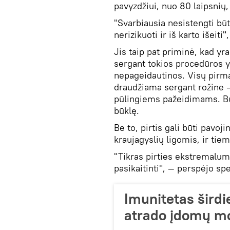
pavyzdžiui, nuo 80 laipsnių, i
"Svarbiausia nesistengti būti
nerizikuoti ir iš karto išeiti"
Jis taip pat priminė, kad yra
sergant tokios procedūros y
nepageidautinos. Visų pirma 
draudžiama sergant rožine — 
pūlingiems pažeidimams. Buv
būklę.
Be to, pirtis gali būti pavo
kraujagyslių ligomis, ir tie
"Tikras pirties ekstremalumas
pasikaitinti", — perspėjo spe
Imunitetas širdi
atrado įdomų m