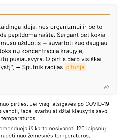
aidinga idėja, nes organizmui ir be to
nda papildoma našta. Sergant bet kokia
, mūsų užduotis — suvartoti kuo daugiau
toksinų koncentracija kraujyje,
itų pusiausvyra. O pirtis daro visiškai
kystį", — Sputnik radijas
cituoja
i nuo pirties. Jei visgi atsigavęs po COVID-19
vanoti, labai svarbu atidžiai klausytis savo
i temperatūros.
menduoja iš karto nesivanoti 120 laipsnių
pradėti nuo žemesnės temperatūros,