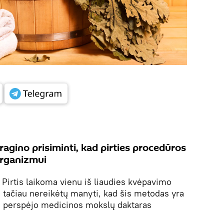
agino prisiminti, kad pirties procedūros
 organizmui
.
Pirtis laikoma vienu iš liaudies kvėpavimo
 tačiau nereikėtų manyti, kad šis metodas yra
s, perspėjo medicinos mokslų daktaras