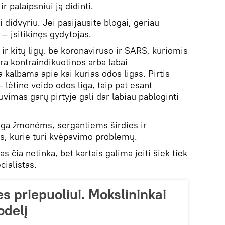
r palaipsniui ją didinti.
 didvyriu. Jei pasijausite blogai, geriau
, — įsitikinęs gydytojas.
 ir kitų ligų, be koronaviruso ir SARS, kuriomis
ra kontraindikuotinos arba labai
kalbama apie kai kurias odos ligas. Pirtis
lėtine veido odos liga, taip pat esant
imas garų pirtyje gali dar labiau pabloginti
jinga žmonėms, sergantiems širdies ir
ms, kurie turi kvėpavimo problemų.
 čia netinka, bet kartais galima įeiti šiek tiek
cialistas.
es priepuoliui. Mokslininkai
odelį