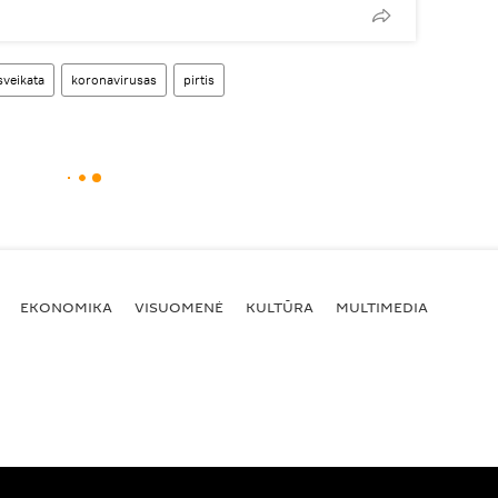
sveikata
koronavirusas
pirtis
EKONOMIKA
VISUOMENĖ
KULTŪRA
MULTIMEDIA