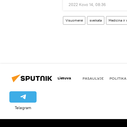
2022 Kovo 14, 08:36
Visuomenė
sveikata
Medicina ir 
Lietuva
PASAULYJE
POLITIKA
Telegram