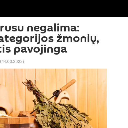
rusu negalima:
ategorijos žmonių,
tis pavojinga
8 14.03.2022
)