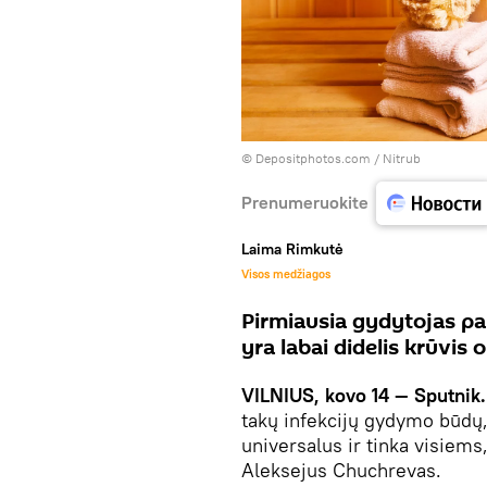
© Depositphotos.com /
Nitrub
Prenumeruokite
Laima Rimkutė
Visos medžiagos
Pirmiausia gydytojas par
yra labai didelis krūvis
VILNIUS, kovo 14 — Sputnik
takų infekcijų gydymo būdų,
universalus ir tinka visiem
Aleksejus Chuchrevas.