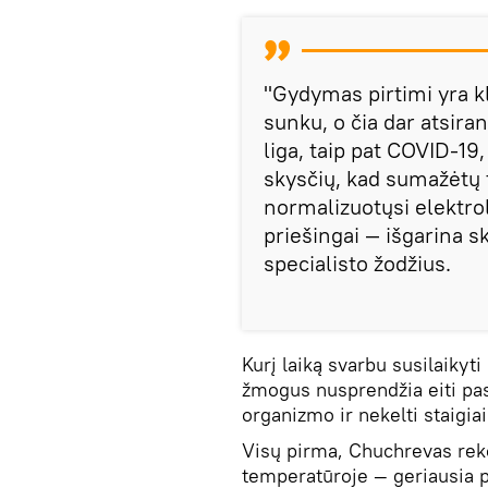
"Gydymas pirtimi yra kl
sunku, o čia dar atsira
liga, taip pat COVID-19
skysčių, kad sumažėtų 
normalizuotųsi elektrol
priešingai — išgarina s
specialisto žodžius.
Kurį laiką svarbu susilaikyt
žmogus nusprendžia eiti pasi
organizmo ir nekelti staigia
Visų pirma, Chuchrevas reko
temperatūroje — geriausia 