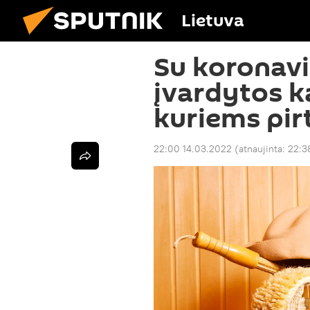
Lietuva
Su koronavi
įvardytos k
kuriems pir
22:00 14.03.2022
(atnaujinta:
22:3