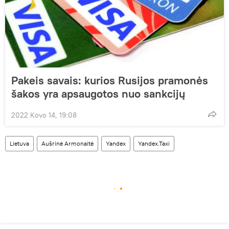
Pakeis savais: kurios Rusijos pramonės
šakos yra apsaugotos nuo sankcijų
2022 Kovo 14, 19:08
Lietuva
Aušrinė Armonaitė
Yandex
Yandex.Taxi