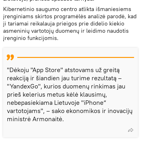
Kibernetinio saugumo centro atlikta išmaniesiems
įrenginiams skirtos programėlės analizė parodė, kad
ji tariamai reikalauja prieigos prie didelio kiekio
asmeninių vartotojų duomenų ir leidimo naudotis
įrenginio funkcijomis.
"Dėkoju "App Store" atstovams už greitą
reakciją ir šiandien jau turime rezultatą –
"YandexGo", kurios duomenų rinkimas jau
prieš kelerius metus kėlė klausimų,
nebepasiekiama Lietuvoje "iPhone“
vartotojams", – sako ekonomikos ir inovacijų
ministrė Armonaitė.