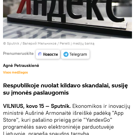
© Sputnik / Валерий Мельников
/
Pereiti į medijų banką
Prenumeruokite
Agnė Petrauskienė
Visos medžiagos
Respublikoje nuolat kildavo skandalai, susiję
su įmonės paslaugomis
VILNIUS, kovo 15 — Sputnik.
Ekonomikos ir inovacijų
ministrė Aušrinė Armonaitė išreiškė padėką "App
Store", kuri pašalino prieigą prie "YandexGo"
programėlės savo elektroninėje parduotuvėje
Lietuvoje, praneša spaudos tarnyba.