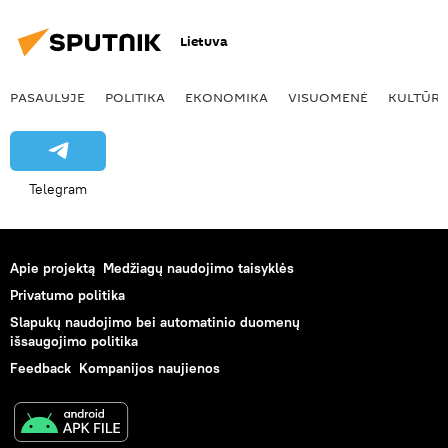
Lietuva
PASAULYJE
POLITIKA
EKONOMIKA
VISUOMENĖ
KULTŪR
Telegram
Apie projektą
Medžiagų naudojimo taisyklės
Privatumo politika
Slapukų naudojimo bei automatinio duomenų
išsaugojimo politika
Feedback
Kompanijos naujienos