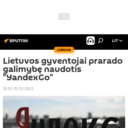
LIT
Lietuva
Lietuvos gyventojai prarado
galimybę naudotis
"YandexGo"
18:53 15.03.2022