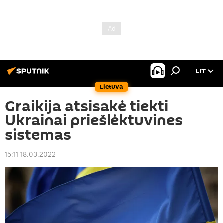
LIT
Lietuva
Graikija atsisakė tiekti
Ukrainai priešlėktuvines
sistemas
15:11 18.03.2022