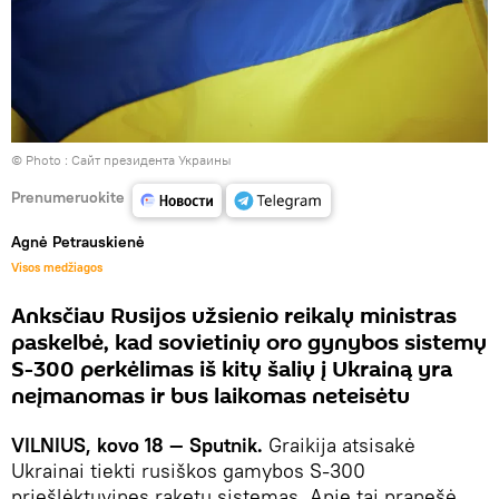
© Photo :
Сайт президента Украины
Prenumeruokite
Agnė Petrauskienė
Visos medžiagos
Anksčiau Rusijos užsienio reikalų ministras
paskelbė, kad sovietinių oro gynybos sistemų
S-300 perkėlimas iš kitų šalių į Ukrainą yra
neįmanomas ir bus laikomas neteisėtu
VILNIUS, kovo 18 — Sputnik.
Graikija atsisakė
Ukrainai tiekti rusiškos gamybos S-300
priešlėktuvines raketų sistemas. Apie tai pranešė