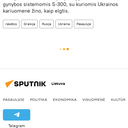
gynybos sistemomis S-300, su kuriomis Ukrainos
kariuomenė žino, kaip elgtis.
raketos
Graikija
Rusija
Ukraina
Pasaulyje
Lietuva
PASAULYJE
POLITIKA
EKONOMIKA
VISUOMENĖ
KULTŪR
Telegram