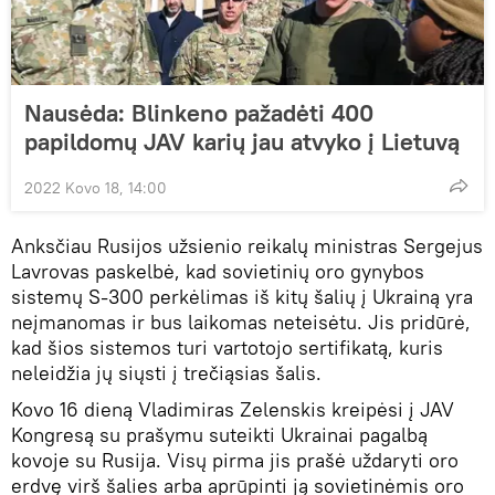
Nausėda: Blinkeno pažadėti 400
papildomų JAV karių jau atvyko į Lietuvą
2022 Kovo 18, 14:00
Anksčiau Rusijos užsienio reikalų ministras Sergejus
Lavrovas paskelbė, kad sovietinių oro gynybos
sistemų S-300 perkėlimas iš kitų šalių į Ukrainą yra
neįmanomas ir bus laikomas neteisėtu. Jis pridūrė,
kad šios sistemos turi vartotojo sertifikatą, kuris
neleidžia jų siųsti į trečiąsias šalis.
Kovo 16 dieną Vladimiras Zelenskis kreipėsi į JAV
Kongresą su prašymu suteikti Ukrainai pagalbą
kovoje su Rusija. Visų pirma jis prašė uždaryti oro
erdvę virš šalies arba aprūpinti ją sovietinėmis oro