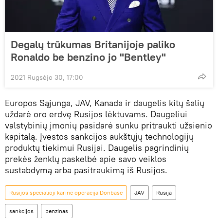
Degalų trūkumas Britanijoje paliko
Ronaldo be benzino jo "Bentley"
2021 Rugsėjo 30, 17:00
Europos Sąjunga, JAV, Kanada ir daugelis kitų šalių
uždarė oro erdvę Rusijos lėktuvams. Daugeliui
valstybinių įmonių pasidarė sunku pritraukti užsienio
kapitalą. Įvestos sankcijos aukštųjų technologijų
produktų tiekimui Rusijai. Daugelis pagrindinių
prekės ženklų paskelbė apie savo veiklos
sustabdymą arba pasitraukimą iš Rusijos.
Rusijos specialioji karinė operacija Donbase
JAV
Rusija
sankcijos
benzinas