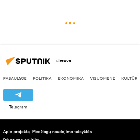
Lietuva
PASAULYJE
POLITIKA
EKONOMIKA
VISUOMENĖ
KULTŪR
Telegram
Apie projektą
Medžiagų naudojimo taisyklės
Privatumo politika