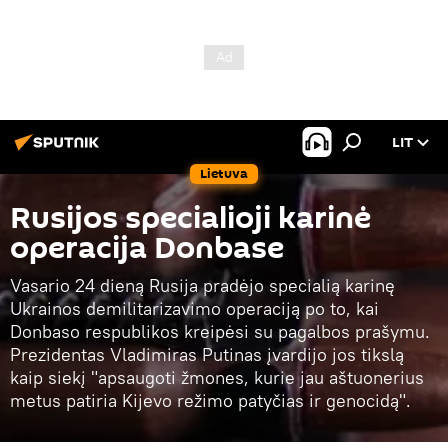
LIT
Lietuva
Rusijos specialioji karinė
operacija Donbase
Vasario 24 dieną Rusija pradėjo specialią karinę
Ukrainos demilitarizavimo operaciją po to, kai
Donbaso respublikos kreipėsi su pagalbos prašymu.
Prezidentas Vladimiras Putinas įvardijo jos tikslą
kaip siekį "apsaugoti žmones, kurie jau aštuonerius
metus patiria Kijevo režimo patyčias ir genocidą".