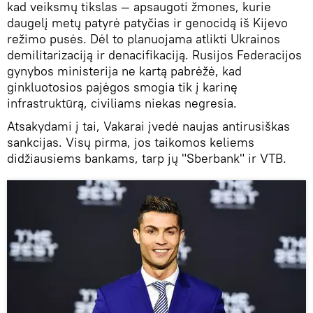
kad veiksmų tikslas — apsaugoti žmones, kurie
daugelį metų patyrė patyčias ir genocidą iš Kijevo
režimo pusės. Dėl to planuojama atlikti Ukrainos
demilitarizaciją ir denacifikaciją. Rusijos Federacijos
gynybos ministerija ne kartą pabrėžė, kad
ginkluotosios pajėgos smogia tik į karinę
infrastruktūrą, civiliams niekas negresia.
Atsakydami į tai, Vakarai įvedė naujas antirusiškas
sankcijas. Visų pirma, jos taikomos keliems
didžiausiems bankams, tarp jų "Sberbank" ir VTB.