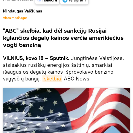
Mindaugas Vaičiūnas
Visos medžiagos
"ABC" skelbia, kad dėl sankcijų Rusijai
kylančios degalų kainos verčia amerikiečius
vogti benziną
VILNIUS, kovo 18 – Sputnik.
Jungtinėse Valstijose,
atsisakius rusiškų energijos šaltinių, smarkiai
išaugusios degalų kainos išprovokavo benzino
vagysčių bangą,
skelbia
ABC News.