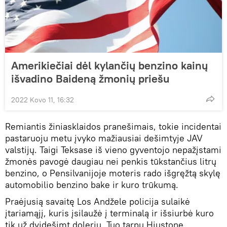
Amerikiečiai dėl kylančių benzino kainų
išvadino Baideną žmonių priešu
2022 Kovo 11, 16:32
Remiantis žiniasklaidos pranešimais, tokie incidentai
pastaruoju metu įvyko mažiausiai dešimtyje JAV
valstijų. Taigi Teksase iš vieno gyventojo nepažįstami
žmonės pavogė daugiau nei penkis tūkstančius litrų
benzino, o Pensilvanijoje moteris rado išgręžtą skylę
automobilio benzino bake ir kuro trūkumą.
Praėjusią savaitę Los Andžele policija sulaikė
įtariamąjį, kuris įsilaužė į terminalą ir išsiurbė kuro
tik už dvidešimt dolerių. Tuo tarpu Hiustone