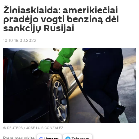
Žiniasklaida: amerikiečiai
pradėjo vogti benziną dėl
sankcijų Rusijai
10:10 18.03.2022
©
REUTERS
/ JOSE LUIS GONZALEZ
Prenumeruokite