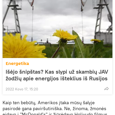
Energetika
Išėjo šnipštas? Kas slypi už skambių JAV
žodžių apie energijos išteklius iš Rusijos
2022 Kovo 17, 15:20
Kaip ten bebūtų, Amerikos įtaka mūsų šalyje
pasirodė gana paviršutiniška. Ne, žinoma, žmonės
eidavo į "McDonald's" ir žiūrėdavo Holivudo filmus,