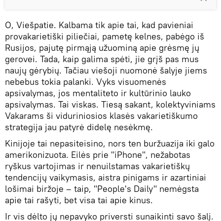
O, Viešpatie. Kalbama tik apie tai, kad pavieniai
provakarietiški piliečiai, pametę kelnes, pabėgo iš
Rusijos, pajutę pirmąją užuominą apie grėsmę jų
gerovei. Tada, kaip galima spėti, jie grįš pas mus
naujų gėrybių. Tačiau viešoji nuomonė šalyje jiems
nebebus tokia palanki. Vyks visuomenės
apsivalymas, jos mentaliteto ir kultūrinio lauko
apsivalymas. Tai viskas. Tiesą sakant, kolektyviniams
Vakarams ši viduriniosios klasės vakarietiškumo
strategija jau patyrė didelę nesėkmę.
Kinijoje tai nepasiteisino, nors ten buržuazija iki galo
amerikonizuota. Eilės prie "iPhone", nežabotas
ryškus vartojimas ir nenuilstamas vakarietiškų
tendencijų vaikymasis, aistra pinigams ir azartiniai
lošimai biržoje – taip, "People's Daily" nemėgsta
apie tai rašyti, bet visa tai apie kinus.
Ir vis dėlto jų nepavyko priversti sunaikinti savo šalį.