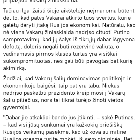
pripažįsta Vakarų žiniasklaida.
Tačiau ilgai žaisti šioje aikštelėje neįmanoma būtent
dėl ​​to, kad patys Vakarai atkirto tuos svertus, kurie
galėtų daryti įtaką Rusijos ekonomikai. Natūralu, kad
nė viena Vakarų žiniasklaida nedrįso cituoti Putino
samprotavimų, kad jų šalys iš tikrųjų dabar išgyvena
defoltą, doleris negali būti rezervinė valiuta, o
vadinamasis pirmos klasės turtas yra visiškai
sukompromituotas, nes gali būti pavogtas bet kurią
akimirką.
Žodžiai, kad Vakarų šalių dominavimas politikoje ir
ekonomikoje baigėsi, taip pat yra tabu. Niekas
nedrįso paskelbti prezidento kreipimosi į Vakarų
šalių piliečius, nors tai tikrai turėjo žinoti vietos
gyventojai.
"Dabar jie atkakliai bando jus įtikinti, – sakė Putinas,
– kad visi jūsų sunkumai yra kažkokių priešiškų
Rusijos veiksmų pasekmė, kad už kovą su mitine
Rusijos grėsme turite mokėti iš savo piniginės. Bet