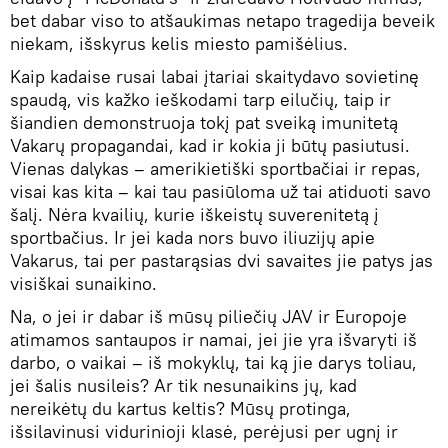
bet dabar viso to atšaukimas netapo tragedija beveik
niekam, išskyrus kelis miesto pamišėlius.
Kaip kadaise rusai labai įtariai skaitydavo sovietinę
spaudą, vis kažko ieškodami tarp eilučių, taip ir
šiandien demonstruoja tokį pat sveiką imunitetą
Vakarų propagandai, kad ir kokia ji būtų pasiutusi.
Vienas dalykas – amerikietiški sportbačiai ir repas,
visai kas kita – kai tau pasiūloma už tai atiduoti savo
šalį. Nėra kvailių, kurie iškeistų suverenitetą į
sportbačius. Ir jei kada nors buvo iliuzijų apie
Vakarus, tai per pastarąsias dvi savaites jie patys jas
visiškai sunaikino.
Na, o jei ir dabar iš mūsų piliečių JAV ir Europoje
atimamos santaupos ir namai, jei jie yra išvaryti iš
darbo, o vaikai – iš mokyklų, tai ką jie darys toliau,
jei šalis nusileis? Ar tik nesunaikins jų, kad
nereikėtų du kartus keltis? Mūsų protinga,
išsilavinusi vidurinioji klasė, perėjusi per ugnį ir