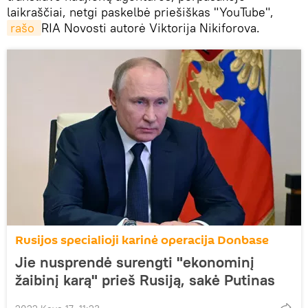
laikraščiai, netgi paskelbė priešiškas "YouTube",
rašo 
RIA Novosti autorė Viktorija Nikiforova.
Rusijos specialioji karinė operacija Donbase
Jie nusprendė surengti "ekonominį
žaibinį karą" prieš Rusiją, sakė Putinas