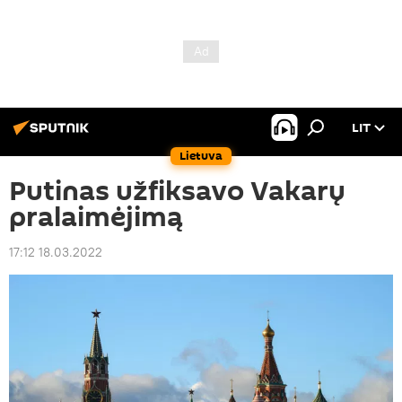
LIT
Lietuva
Putinas užfiksavo Vakarų
pralaimėjimą
17:12 18.03.2022