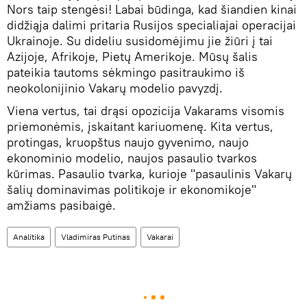
Nors taip stengėsi! Labai būdinga, kad šiandien kinai
didžiąja dalimi pritaria Rusijos specialiajai operacijai
Ukrainoje. Su dideliu susidomėjimu jie žiūri į tai
Azijoje, Afrikoje, Pietų Amerikoje. Mūsų šalis
pateikia tautoms sėkmingo pasitraukimo iš
neokolonijinio Vakarų modelio pavyzdį.
Viena vertus, tai drąsi opozicija Vakarams visomis
priemonėmis, įskaitant kariuomenę. Kita vertus,
protingas, kruopštus naujo gyvenimo, naujo
ekonominio modelio, naujos pasaulio tvarkos
kūrimas. Pasaulio tvarka, kurioje "pasaulinis Vakarų
šalių dominavimas politikoje ir ekonomikoje"
amžiams pasibaigė.
Analitika
Vladimiras Putinas
Vakarai