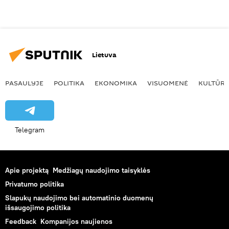
Lietuva
PASAULYJE
POLITIKA
EKONOMIKA
VISUOMENĖ
KULTŪR
Telegram
Apie projektą
Medžiagų naudojimo taisyklės
Privatumo politika
Slapukų naudojimo bei automatinio duomenų
išsaugojimo politika
Feedback
Kompanijos naujienos