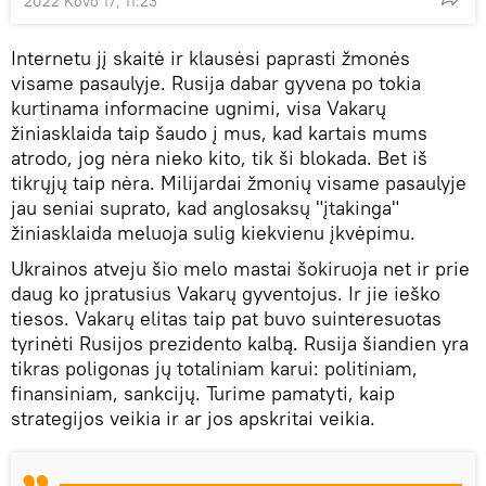
2022 Kovo 17, 11:23
Internetu jį skaitė ir klausėsi paprasti žmonės
visame pasaulyje. Rusija dabar gyvena po tokia
kurtinama informacine ugnimi, visa Vakarų
žiniasklaida taip šaudo į mus, kad kartais mums
atrodo, jog nėra nieko kito, tik ši blokada. Bet iš
tikrųjų taip nėra. Milijardai žmonių visame pasaulyje
jau seniai suprato, kad anglosaksų "įtakinga"
žiniasklaida meluoja sulig kiekvienu įkvėpimu.
Ukrainos atveju šio melo mastai šokiruoja net ir prie
daug ko įpratusius Vakarų gyventojus. Ir jie ieško
tiesos. Vakarų elitas taip pat buvo suinteresuotas
tyrinėti Rusijos prezidento kalbą. Rusija šiandien yra
tikras poligonas jų totaliniam karui: politiniam,
finansiniam, sankcijų. Turime pamatyti, kaip
strategijos veikia ir ar jos apskritai veikia.