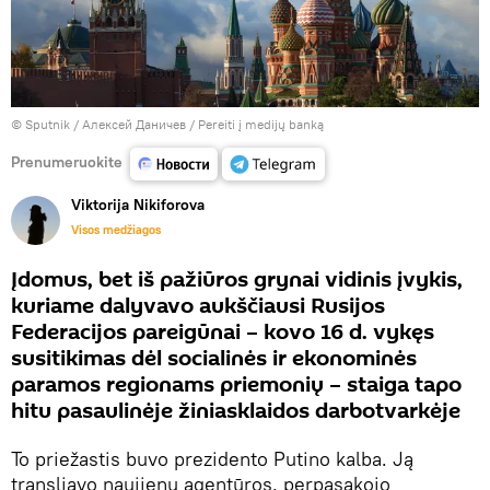
© Sputnik / Алексей Даничев
/
Pereiti į medijų banką
Prenumeruokite
Viktorija Nikiforova
Visos medžiagos
Įdomus, bet iš pažiūros grynai vidinis įvykis,
kuriame dalyvavo aukščiausi Rusijos
Federacijos pareigūnai – kovo 16 d. vykęs
susitikimas dėl socialinės ir ekonominės
paramos regionams priemonių – staiga tapo
hitu pasaulinėje žiniasklaidos darbotvarkėje
To priežastis buvo prezidento Putino kalba. Ją
transliavo naujienų agentūros, perpasakojo