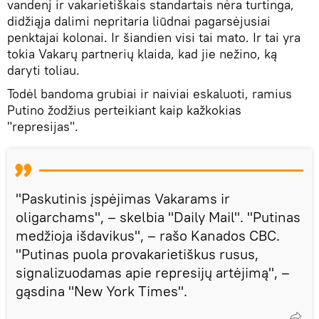
vandenį ir vakarietiškais standartais nėra turtinga,
didžiąja dalimi nepritaria liūdnai pagarsėjusiai
penktajai kolonai. Ir šiandien visi tai mato. Ir tai yra
tokia Vakarų partnerių klaida, kad jie nežino, ką
daryti toliau.
Todėl bandoma grubiai ir naiviai eskaluoti, ramius
Putino žodžius perteikiant kaip kažkokias
"represijas".
"Paskutinis įspėjimas Vakarams ir
oligarchams", – skelbia "Daily Mail". "Putinas
medžioja išdavikus", – rašo Kanados CBC.
"Putinas puola provakarietiškus rusus,
signalizuodamas apie represijų artėjimą", –
gąsdina "New York Times".