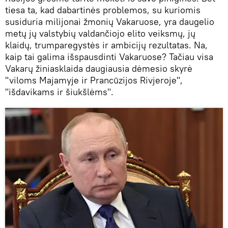
tiesa ta, kad dabartinės problemos, su kuriomis
susiduria milijonai žmonių Vakaruose, yra daugelio
metų jų valstybių valdančiojo elito veiksmų, jų
klaidų, trumparegystės ir ambicijų rezultatas. Na,
kaip tai galima išspausdinti Vakaruose? Tačiau visa
Vakarų žiniasklaida daugiausia dėmesio skyrė
"viloms Majamyje ir Prancūzijos Rivjeroje",
"išdavikams ir šiukšlėms".