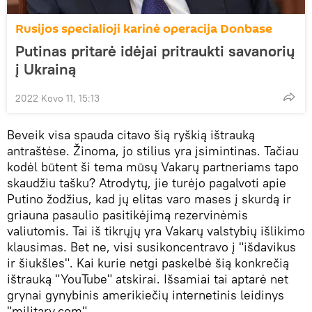
Rusijos specialioji karinė operacija Donbase
Putinas pritarė idėjai pritraukti savanorių
į Ukrainą
2022 Kovo 11, 15:13
Beveik visa spauda citavo šią ryškią ištrauką
antraštėse. Žinoma, jo stilius yra įsimintinas. Tačiau
kodėl būtent ši tema mūsų Vakarų partneriams tapo
skaudžiu tašku? Atrodytų, jie turėjo pagalvoti apie
Putino žodžius, kad jų elitas varo mases į skurdą ir
griauna pasaulio pasitikėjimą rezervinėmis
valiutomis. Tai iš tikrųjų yra Vakarų valstybių išlikimo
klausimas. Bet ne, visi susikoncentravo į "išdavikus
ir šiukšles". Kai kurie netgi paskelbė šią konkrečią
ištrauką "YouTube" atskirai. Išsamiai tai aptarė net
grynai gynybinis amerikiečių internetinis leidinys
"military.com".