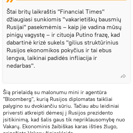
Štai britų laikraštis "Financial Times"
džiaugiasi sunkiomis "vakarietiškų bausmių
Rusijai" pasekmėmis – kaip jie vadina mūsų
pinigų vagystę – ir cituoja Putino frazę, kad
dabartinė krizė sukels "gilius struktūrinius
Rusijos ekonomikos pokyčius ir tai ebus
lengva, laikinai padidės infliacija ir
nedarbas".
Šią prielaidą su malonumu mini ir agentūra
"Bloomberg", kurią Rusijos diplomatas taikliai
palygino su dvokiančiu sūriu. Tačiau abu leidiniai
priversti atkreipti dėmesį į Rusijos prezidento
įsitikinimą, kad šalis gaus tik nepriklausomybę nuo
Vakarų. Ekonominis žaibiškas karas išties žlugo,