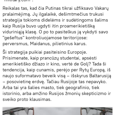
Reikalas tas, kad čia Putinas tikrai užfiksavo Vakarų
pralaimėjimą. Jų ilgalaikė, dešimtmečius trukusi
strategija tokioms didelėms ir sudėtingoms šalims
kaip Rusija buvo ugdyti itin proamerikietišką
viduriniąją klasę. O po to pasitelkus ją vykdyti savo
"gešeftus" kontroliuojamose teritorijose:
perversmus, Maidanus, pilietinius karus.
Ši strategija puikiai pasiteisino Europoje.
Prisimenate, kaip prancūzų studentai, apsėsti
amerikietiško džiazo ir kino, vertė de Golį? Tada ši
tendencija, kaip cunamis, perėjo per Rytų Europą, iš
naujo suformatavo beveik visą – išskyrus Baltarusiją
– posovietinę erdvę. Tačiau Rusijoje tas nepavyko.
Arba tai yra šalies masto, tiek geografinio, tiek
istorinio, arba amžino Rusijos žmonių skepticizmo ir
sveiko proto klausimas.