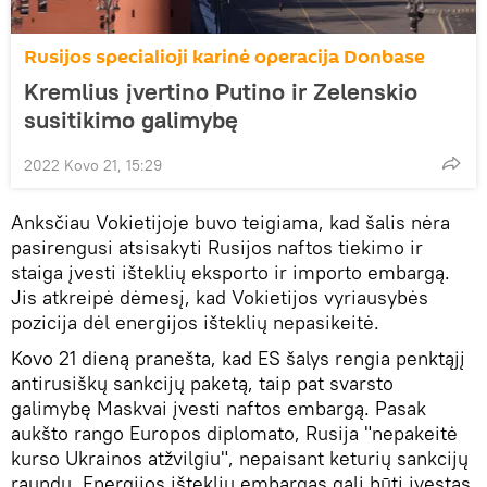
Rusijos specialioji karinė operacija Donbase
Kremlius įvertino Putino ir Zelenskio
susitikimo galimybę
2022 Kovo 21, 15:29
Anksčiau Vokietijoje buvo teigiama, kad šalis nėra
pasirengusi atsisakyti Rusijos naftos tiekimo ir
staiga įvesti išteklių eksporto ir importo embargą.
Jis atkreipė dėmesį, kad Vokietijos vyriausybės
pozicija dėl energijos išteklių nepasikeitė.
Kovo 21 dieną pranešta, kad ES šalys rengia penktąjį
antirusiškų sankcijų paketą, taip pat svarsto
galimybę Maskvai įvesti naftos embargą. Pasak
aukšto rango Europos diplomato, Rusija "nepakeitė
kurso Ukrainos atžvilgiu", nepaisant keturių sankcijų
raundų. Energijos išteklių embargas gali būti įvestas