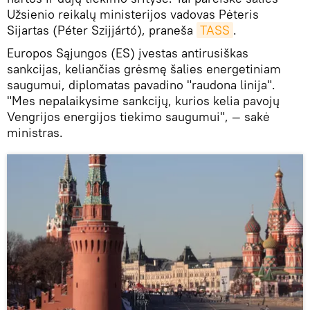
Užsienio reikalų ministerijos vadovas Pėteris
Sijartas (Péter Szijjártó), praneša
TASS
.
Europos Sąjungos (ES) įvestas antirusiškas
sankcijas, keliančias grėsmę šalies energetiniam
saugumui, diplomatas pavadino "raudona linija".
"Mes nepalaikysime sankcijų, kurios kelia pavojų
Vengrijos energijos tiekimo saugumui", — sakė
ministras.