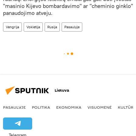
"masinio Kijevo bombardavimo" ar "cheminio ginklo"
panaudojimo atveju.
Vengrija
Vokietija
Rusija
Pasaulyje
Lietuva
PASAULYJE
POLITIKA
EKONOMIKA
VISUOMENĖ
KULTŪR
Telegram