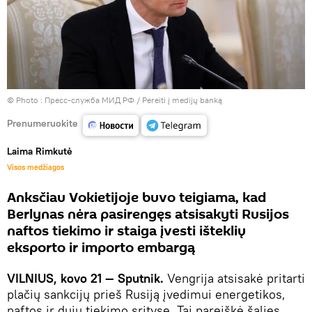
© Photo : Пресс-служба МИД РФ
/
Pereiti į medijų banką
Prenumeruokite
Laima Rimkutė
Visos medžiagos
Anksčiau Vokietijoje buvo teigiama, kad
Berlynas nėra pasirengęs atsisakyti Rusijos
naftos tiekimo ir staiga įvesti išteklių
eksporto ir importo embargą
VILNIUS, kovo 21 — Sputnik.
Vengrija atsisakė pritarti
plačių sankcijų prieš Rusiją įvedimui energetikos,
naftos ir dujų tiekimo srityse. Tai pareiškė šalies