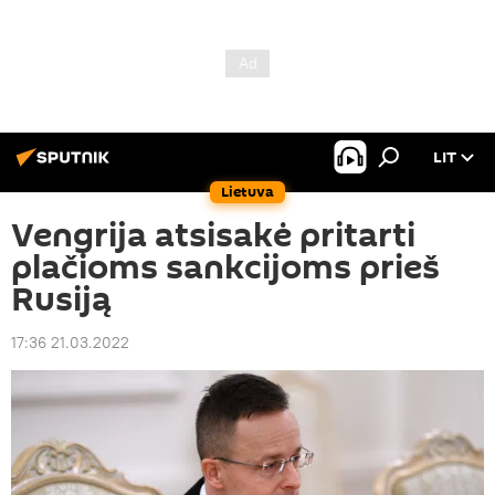
LIT
Lietuva
Vengrija atsisakė pritarti
plačioms sankcijoms prieš
Rusiją
17:36 21.03.2022