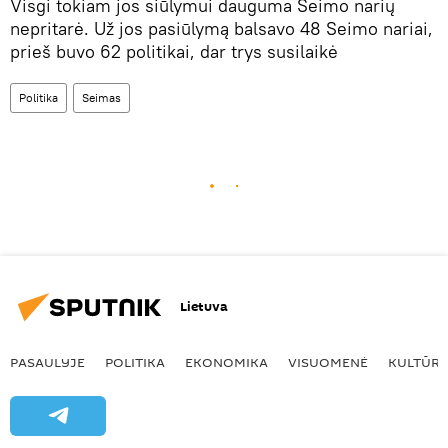
Visgi tokiam jos siūlymui dauguma Seimo narių
nepritarė. Už jos pasiūlymą balsavo 48 Seimo nariai,
prieš buvo 62 politikai, dar trys susilaikė
Politika
Seimas
Lietuva
PASAULYJE
POLITIKA
EKONOMIKA
VISUOMENĖ
KULTŪR