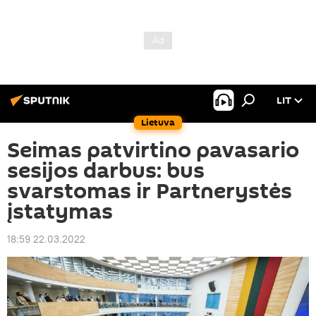
LIT
Lietuva
Seimas patvirtino pavasario
sesijos darbus: bus
svarstomas ir Partnerystės
įstatymas
18:59 22.03.2022