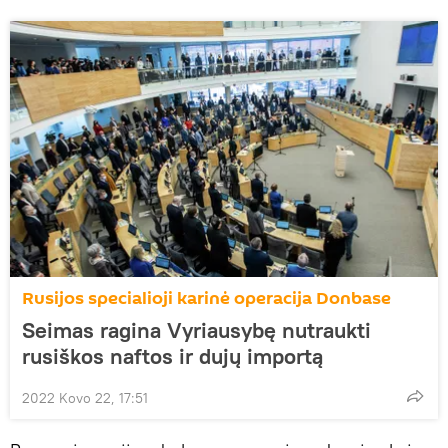
Rusijos specialioji karinė operacija Donbase
Seimas ragina Vyriausybę nutraukti
rusiškos naftos ir dujų importą
2022 Kovo 22, 17:51