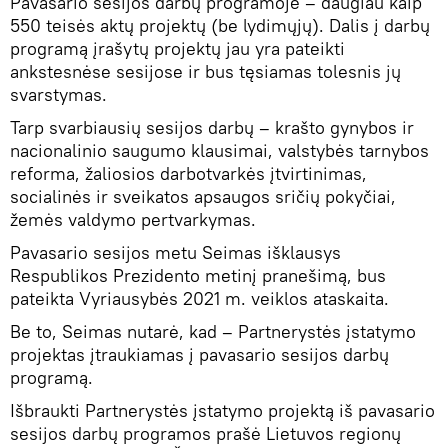
Pavasario sesijos darbų programoje – daugiau kaip
550 teisės aktų projektų (be lydimųjų). Dalis į darbų
programą įrašytų projektų jau yra pateikti
ankstesnėse sesijose ir bus tęsiamas tolesnis jų
svarstymas.
Tarp svarbiausių sesijos darbų – krašto gynybos ir
nacionalinio saugumo klausimai, valstybės tarnybos
reforma, žaliosios darbotvarkės įtvirtinimas,
socialinės ir sveikatos apsaugos sričių pokyčiai,
žemės valdymo pertvarkymas.
Pavasario sesijos metu Seimas išklausys
Respublikos Prezidento metinį pranešimą, bus
pateikta Vyriausybės 2021 m. veiklos ataskaita.
Be to, Seimas nutarė, kad – Partnerystės įstatymo
projektas įtraukiamas į pavasario sesijos darbų
programą.
Išbraukti Partnerystės įstatymo projektą iš pavasario
sesijos darbų programos prašė Lietuvos regionų