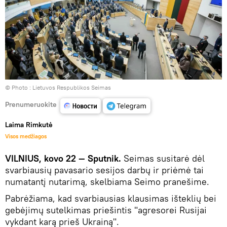
© Photo :
Lietuvos Respublikos Seimas
Prenumeruokite
Laima Rimkutė
Visos medžiagos
VILNIUS, kovo 22 — Sputnik.
Seimas susitarė dėl
svarbiausių pavasario sesijos darbų ir priėmė tai
numatantį nutarimą, skelbiama Seimo pranešime.
Pabrėžiama, kad svarbiausias klausimas išteklių bei
gebėjimų sutelkimas priešintis "agresorei Rusijai
vykdant karą prieš Ukrainą".