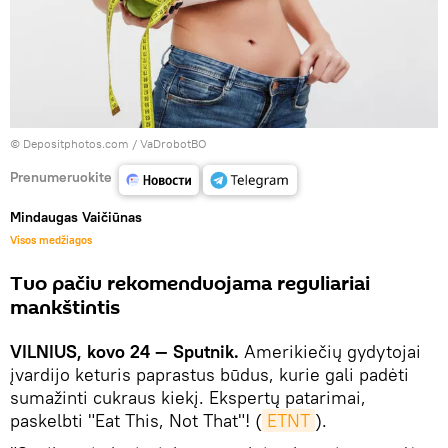
© Depositphotos.com /
VaDrobotBO
Prenumeruokite
Mindaugas Vaičiūnas
Visos medžiagos
Tuo pačiu rekomenduojama reguliariai
mankštintis
VILNIUS, kovo 24 — Sputnik.
Amerikiečių gydytojai
įvardijo keturis paprastus būdus, kurie gali padėti
sumažinti cukraus kiekį. Ekspertų patarimai,
paskelbti "Eat This, Not That"! (
ETNT
).