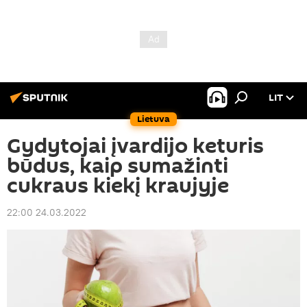
LIT
Lietuva
Gydytojai įvardijo keturis
būdus, kaip sumažinti
cukraus kiekį kraujyje
22:00 24.03.2022