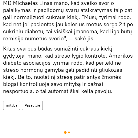
MD Michaelas Linas mano, kad sveiko svorio
palaikymas ir papildomų svarų atsikratymas taip pat
gali normalizuoti cukraus kiekį. "Mūsų tyrimai rodo,
kad net jei pacientas jau kelerius metus serga 2 tipo
cukriniu diabetu, tai visiškai įmanoma, kad liga būtų
remisija numetus svorio", — sakė jis.
Kitas svarbus būdas sumažinti cukraus kiekį,
gydytojai mano, kad streso lygio kontrolė. Amerikos
diabeto asociacijos tyrimai rodo, kad perteklinė
streso hormonų gamyba gali padidinti gliukozės
kiekį. Be to, nuolatinį stresą patiriantys žmonės
blogai kontroliuoja savo mitybą ir dažnai
nesportuoja, o tai automatiškai kelia pavojų.
mityba
Pasaulyje