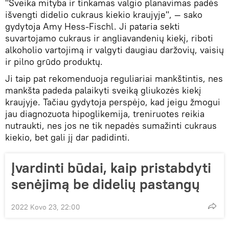
"Sveika mityba ir tinkamas valgio planavimas padės
išvengti didelio cukraus kiekio kraujyje", — sako
gydytoja Amy Hess-Fischl. Ji pataria sekti
suvartojamo cukraus ir angliavandenių kiekį, riboti
alkoholio vartojimą ir valgyti daugiau daržovių, vaisių
ir pilno grūdo produktų.
Ji taip pat rekomenduoja reguliariai mankštintis, nes
mankšta padeda palaikyti sveiką gliukozės kiekį
kraujyje. Tačiau gydytoja perspėjo, kad jeigu žmogui
jau diagnozuota hipoglikemija, treniruotes reikia
nutraukti, nes jos ne tik nepadės sumažinti cukraus
kiekio, bet gali jį dar padidinti.
Įvardinti būdai, kaip pristabdyti
senėjimą be didelių pastangų
2022 Kovo 23, 22:00