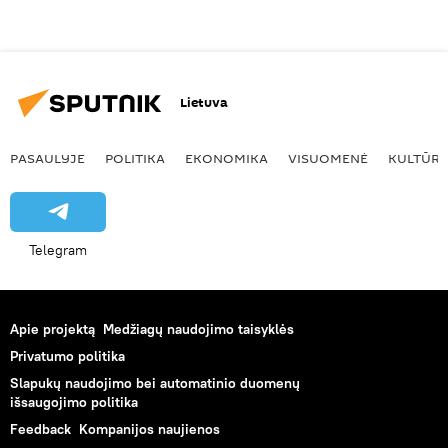
Lietuva
PASAULYJE
POLITIKA
EKONOMIKA
VISUOMENĖ
KULTŪR
Telegram
Apie projektą
Medžiagų naudojimo taisyklės
Privatumo politika
Slapukų naudojimo bei automatinio duomenų
išsaugojimo politika
Feedback
Kompanijos naujienos