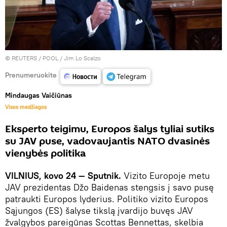
©
REUTERS
/ POOL / Jim Lo Scalzo
Prenumeruokite
Mindaugas Vaičiūnas
Visos medžiagos
Eksperto teigimu, Europos šalys tyliai sutiks
su JAV puse, vadovaujantis NATO dvasinės
vienybės politika
VILNIUS, kovo 24 — Sputnik.
Vizito Europoje metu
JAV prezidentas Džo Baidenas stengsis į savo pusę
patraukti Europos lyderius. Politiko vizito Europos
Sąjungos (ES) šalyse tikslą įvardijo buvęs JAV
žvalgybos pareigūnas Scottas Bennettas, skelbia