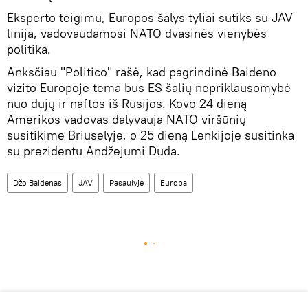
Eksperto teigimu, Europos šalys tyliai sutiks su JAV
linija, vadovaudamosi NATO dvasinės vienybės
politika.
Anksčiau "Politico" rašė, kad pagrindinė Baideno
vizito Europoje tema bus ES šalių nepriklausomybė
nuo dujų ir naftos iš Rusijos. Kovo 24 dieną
Amerikos vadovas dalyvauja NATO viršūnių
susitikime Briuselyje, o 25 dieną Lenkijoje susitinka
su prezidentu Andžejumi Duda.
Džo Baidenas
JAV
Pasaulyje
Europa