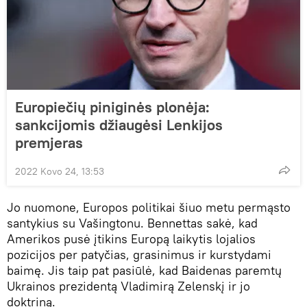
Europiečių piniginės plonėja:
sankcijomis džiaugėsi Lenkijos
premjeras
2022 Kovo 24, 13:53
Jo nuomone, Europos politikai šiuo metu permąsto
santykius su Vašingtonu. Bennettas sakė, kad
Amerikos pusė įtikins Europą laikytis lojalios
pozicijos per patyčias, grasinimus ir kurstydami
baimę. Jis taip pat pasiūlė, kad Baidenas paremtų
Ukrainos prezidentą Vladimirą Zelenskį ir jo
doktriną.