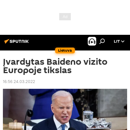
LIT
Lietuva
Įvardytas Baideno vizito
Europoje tikslas
16:56 24.03.2022