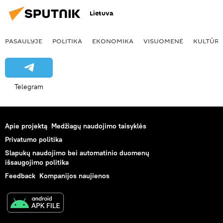
Lietuva
PASAULYJE
POLITIKA
EKONOMIKA
VISUOMENĖ
KULTŪR
Telegram
Apie projektą
Medžiagų naudojimo taisyklės
Privatumo politika
Slapukų naudojimo bei automatinio duomenų
išsaugojimo politika
Feedback
Kompanijos naujienos