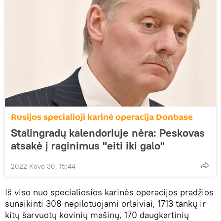
Rusijos specialioji karinė operacija Donbase
Stalingradų kalendoriuje nėra: Peskovas
atsakė į raginimus "eiti iki galo"
2022 Kovo 30, 15:44
Iš viso nuo specialiosios karinės operacijos pradžios
sunaikinti 308 nepilotuojami orlaiviai, 1713 tankų ir
kitų šarvuotų kovinių mašinų, 170 daugkartinių