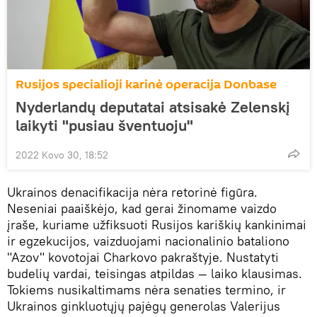
Rusijos specialioji karinė operacija Donbase
Nyderlandų deputatai atsisakė Zelenskį
laikyti "pusiau šventuoju"
2022 Kovo 30, 18:52
Ukrainos denacifikacija nėra retorinė figūra.
Neseniai paaiškėjo, kad gerai žinomame vaizdo
įraše, kuriame užfiksuoti Rusijos kariškių kankinimai
ir egzekucijos, vaizduojami nacionalinio bataliono
"Azov" kovotojai Charkovo pakraštyje. Nustatyti
budelių vardai, teisingas atpildas — laiko klausimas.
Tokiems nusikaltimams nėra senaties termino, ir
Ukrainos ginkluotųjų pajėgų generolas Valerijus