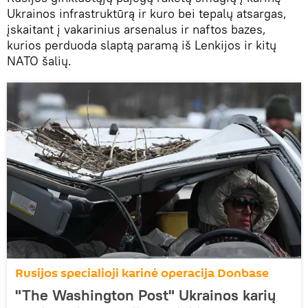
Ukrainos infrastruktūrą ir kuro bei tepalų atsargas,
įskaitant į vakarinius arsenalus ir naftos bazes,
kurios perduoda slaptą paramą iš Lenkijos ir kitų
NATO šalių.
Rusijos specialioji karinė operacija Donbase
"The Washington Post" Ukrainos karių