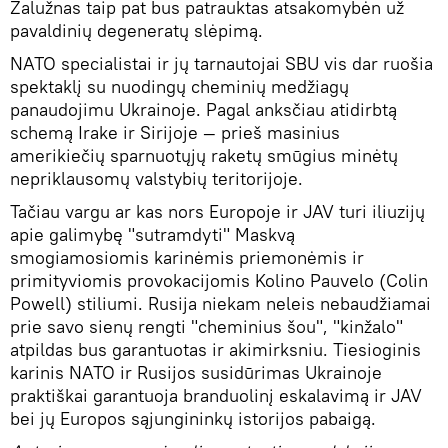
Zalužnas taip pat bus patrauktas atsakomybėn už
pavaldinių degeneratų slėpimą.
NATO specialistai ir jų tarnautojai SBU vis dar ruošia
spektaklį su nuodingų cheminių medžiagų
panaudojimu Ukrainoje. Pagal anksčiau atidirbtą
schemą Irake ir Sirijoje — prieš masinius
amerikiečių sparnuotųjų raketų smūgius minėtų
nepriklausomų valstybių teritorijoje.
Tačiau vargu ar kas nors Europoje ir JAV turi iliuzijų
apie galimybę "sutramdyti" Maskvą
smogiamosiomis karinėmis priemonėmis ir
primityviomis provokacijomis Kolino Pauvelo (Colin
Powell) stiliumi. Rusija niekam neleis nebaudžiamai
prie savo sienų rengti "cheminius šou", "kinžalo"
atpildas bus garantuotas ir akimirksniu. Tiesioginis
karinis NATO ir Rusijos susidūrimas Ukrainoje
praktiškai garantuoja branduolinį eskalavimą ir JAV
bei jų Europos sąjungininkų istorijos pabaigą.