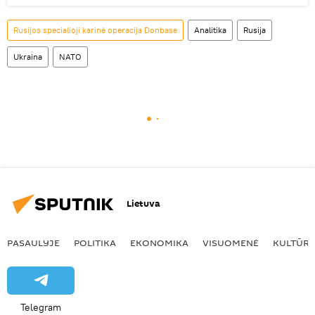
Rusijos specialioji karinė operacija Donbase
Analitika
Rusija
Ukraina
NATO
Lietuva
PASAULYJE
POLITIKA
EKONOMIKA
VISUOMENĖ
KULTŪR
Telegram