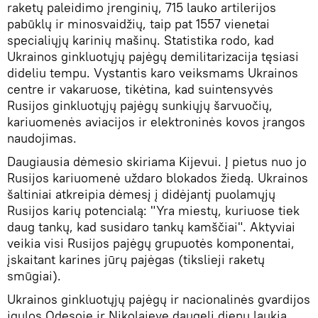
raketų paleidimo įrenginių, 715 lauko artilerijos
pabūklų ir minosvaidžių, taip pat 1557 vienetai
specialiųjų karinių mašinų. Statistika rodo, kad
Ukrainos ginkluotųjų pajėgų demilitarizacija tęsiasi
dideliu tempu. Vystantis karo veiksmams Ukrainos
centre ir vakaruose, tikėtina, kad suintensyvės
Rusijos ginkluotųjų pajėgų sunkiųjų šarvuočių,
kariuomenės aviacijos ir elektroninės kovos įrangos
naudojimas.
Daugiausia dėmesio skiriama Kijevui. Į pietus nuo jo
Rusijos kariuomenė uždaro blokados žiedą. Ukrainos
šaltiniai atkreipia dėmesį į didėjantį puolamųjų
Rusijos karių potencialą: "Yra miestų, kuriuose tiek
daug tankų, kad susidaro tankų kamščiai". Aktyviai
veikia visi Rusijos pajėgų grupuotės komponentai,
įskaitant karines jūrų pajėgas (tikslieji raketų
smūgiai).
Ukrainos ginkluotųjų pajėgų ir nacionalinės gvardijos
įgulos Odesoje ir Nikolajeve daugelį dienų laukia