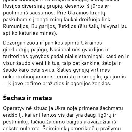
Rusijos diversinių grupių, desanto iš jūros ar
puolimo iš sausumos. Prie Ukrainos krantų
paskubomis įrengti minų laukai dreifuoja link
Rumunijos, Bulgarijos, Turkijos (šių šalių laivynai jau
aptiko keturias minas).
Dezorganizuoti ir panikos apimti Ukrainos
ginkluotųjų pajėgų, Nacionalinės gvardijos ir
teritorinės gynybos padaliniai sistemingai, kasdien ir
visur šaudo vieni į kitus, taip pat kankina, žaloja ir
šaudo karo belaisvius. Šalies gynėjų virtimas
nekontroliuojamomis teroristų ir smogikų gaujomis
— Kijevo režimo pražūties ir agonijos ženklas.
Šachas ir matas
Operatyvinė situacija Ukrainoje primena šachmatų
endšpilį, kai ant lentos vis dar yra daug figūrų ir
pėstininkų, tačiau žaidimo baigtis akivaizdžiai iš
anksto nulemta. Šeimininkų amerikiečių prašymu