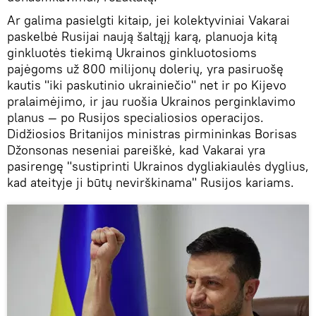
Ar galima pasielgti kitaip, jei kolektyviniai Vakarai
paskelbė Rusijai naują šaltąjį karą, planuoja kitą
ginkluotės tiekimą Ukrainos ginkluotosioms
pajėgoms už 800 milijonų dolerių, yra pasiruošę
kautis "iki paskutinio ukrainiečio" net ir po Kijevo
pralaimėjimo, ir jau ruošia Ukrainos perginklavimo
planus — po Rusijos specialiosios operacijos.
Didžiosios Britanijos ministras pirmininkas Borisas
Džonsonas neseniai pareiškė, kad Vakarai yra
pasirengę "sustiprinti Ukrainos dygliakiaulės dyglius,
kad ateityje ji būtų nevirškinama" Rusijos kariams.