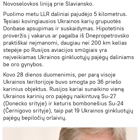
Novoselovkos liniją prie Slaviansko.
Puolimo metu LLR daliniai pajudėjo 5 kilometrus.
Tęsiasi kovingiausios Ukrainos karių grupuotės
Donbase apsupimas ir suskaidymas. Hipotetinis
proveržis į vakarus ar pagalba iš Dnepropetrovsko
praktiškai neįmanomi, daugiau nei 200 km kelias
stepėje po Rusijos aviacijos smūgiais yra
neįveikiamas Ukrainos ginkluotųjų pajėgų daliniams
be oro gynybos.
Kovo 28 dienos duomenimis, per parą visoje
Ukrainos teritorijoje buvo smogta po 36 priešo
karinius objektus. Rusijos kariai sunaikino vieną
Ukrainos karinių oro pajėgų naikintuvą Su-27
(Donecko srityje) ir keturis bombonešius Su-24
(Černigovo srityje), taip pat 19 Ukrainos ginkluotųjų
pajėgų bepiločių orlaivių.