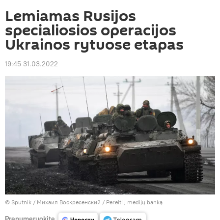
Lemiamas Rusijos
specialiosios operacijos
Ukrainos rytuose etapas
19:45 31.03.2022
© Sputnik / Михаил Воскресенский
/
Pereiti į medijų banką
Prenumeruokite