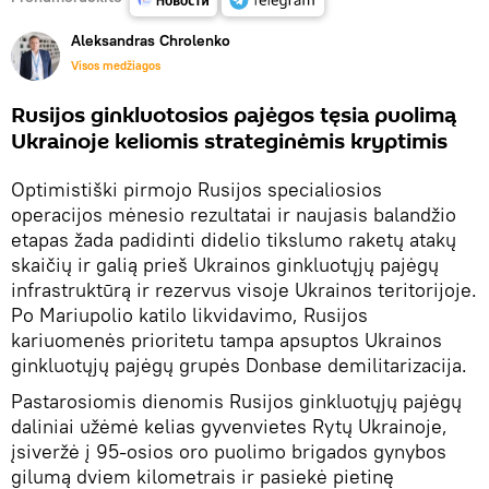
Aleksandras Chrolenko
Visos medžiagos
Rusijos ginkluotosios pajėgos tęsia puolimą
Ukrainoje keliomis strateginėmis kryptimis
Optimistiški pirmojo Rusijos specialiosios
operacijos mėnesio rezultatai ir naujasis balandžio
etapas žada padidinti didelio tikslumo raketų atakų
skaičių ir galią prieš Ukrainos ginkluotųjų pajėgų
infrastruktūrą ir rezervus visoje Ukrainos teritorijoje.
Po Mariupolio katilo likvidavimo, Rusijos
kariuomenės prioritetu tampa apsuptos Ukrainos
ginkluotųjų pajėgų grupės Donbase demilitarizacija.
Pastarosiomis dienomis Rusijos ginkluotųjų pajėgų
daliniai užėmė kelias gyvenvietes Rytų Ukrainoje,
įsiveržė į 95-osios oro puolimo brigados gynybos
gilumą dviem kilometrais ir pasiekė pietinę