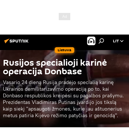
LIT
Lietuva
Rusijos specialioji karinė
operacija Donbase
Vasario 24 dieną Rusija pradėjo specialią karinę
Ukrainos demilitarizavimo operaciją po to, kai
Donbaso respublikos kreipėsi su pagalbos prašymu.
Prezidentas Vladimiras Putinas įvardijo jos tikslą
kaip siekį "apsaugoti žmones, kurie jau aštuonerius
metus patiria Kijevo režimo patyčias ir genocidą".