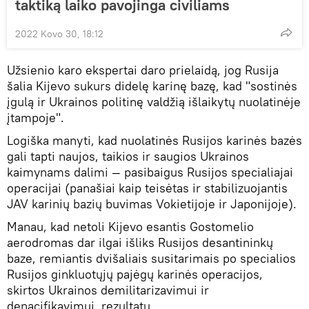
taktiką laiko pavojinga civiliams
2022 Kovo 30, 18:12
Užsienio karo ekspertai daro prielaidą, jog Rusija
šalia Kijevo sukurs didelę karinę bazę, kad "sostinės
įgulą ir Ukrainos politinę valdžią išlaikytų nuolatinėje
įtampoje".
Logiška manyti, kad nuolatinės Rusijos karinės bazės
gali tapti naujos, taikios ir saugios Ukrainos
kaimynams dalimi — pasibaigus Rusijos specialiajai
operacijai (panašiai kaip teisėtas ir stabilizuojantis
JAV karinių bazių buvimas Vokietijoje ir Japonijoje).
Manau, kad netoli Kijevo esantis Gostomelio
aerodromas dar ilgai išliks Rusijos desantininkų
baze, remiantis dvišaliais susitarimais po specialios
Rusijos ginkluotųjų pajėgų karinės operacijos,
skirtos Ukrainos demilitarizavimui ir
denacifikavimui, rezultatų.