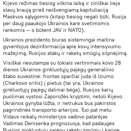
Kijevo režimas tiesiog vilkina laiką ir ciniškai lieja
slavų kraują prieš neišvengiamą kapituliaciją
Maskvos sąlygomis (kitaip tiesiog negali būti, Rusija
per daug paaukojo Ukrainos kare svetimomis
rankomis — o būtent JAV ir NATO).
Ukrainos prezidento biuras sistemingai maitina
gyventojus dezinformacija apie kovų intensyvumo
mažėjimą, Rusijos atakų ir raketų smūgių silpnėjimą.
Visiškai nesutampa su tokiais vertinimais kovo 28
dienos Ukrainos ginkluotųjų pajėgų generalinio
štabo suvestinė: frontas sparčiai juda iš Iziumo
(Charkovo sritis) į pietus (tai yra, Ukrainos
ginkluotųjų pajėgų daliniai bėga), Rusijos karių
puolimas vystosi Zaporožės kryptimi, netoli Kijevo
Ukrainos gynyba lūžta, ir netrukus bus pakirstos
pagrindinės transporto arterijos. Tuo pat metu
Vidaus reikalų ministerijos vadovo patarėjas
Vadimas Denisenka prognozuoja, kad padaugės
Rusijos ginkluotųjų pajėgų raketų smūgių į karinę