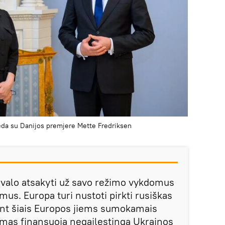
ėda su Danijos premjere Mette Fredriksen
privalo atsakyti už savo režimo vykdomus
mus. Europa turi nustoti pirkti rusiškas
tent šiais Europos jiems sumokamais
imas finansuoja negailestingą Ukrainos