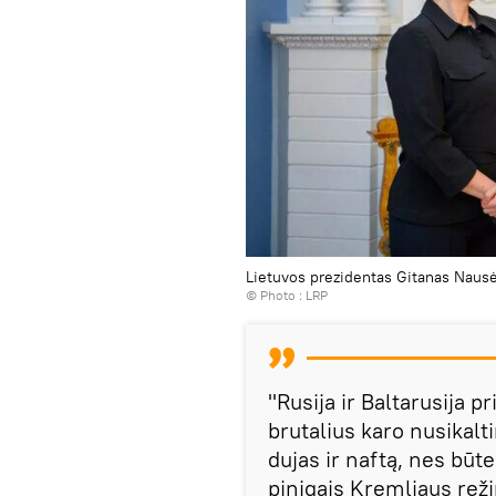
Lietuvos prezidentas Gitanas Naus
© Photo :
LRP
"Rusija ir Baltarusija 
brutalius karo nusikalti
dujas ir naftą, nes bū
pinigais Kremliaus rež