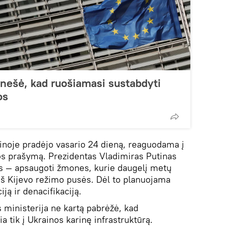
nešė, kad ruošiamasi sustabdyti
os
ainoje pradėjo vasario 24 dieną, reaguodama į
s prašymą. Prezidentas Vladimiras Putinas
as — apsaugoti žmones, kurie daugelį metų
 iš Kijevo režimo pusės. Dėl to planuojama
iją ir denacifikaciją.
 ministerija ne kartą pabrėžė, kad
 tik į Ukrainos karinę infrastruktūrą.