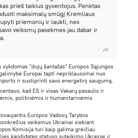
kas prieš taikius gyventojus. Penktas
suduoti maksimalų smūgį Kremliaus
pyti priemonių ir laukti, nes
ti savo veiksmų pasekmes jau dabar ir
a.
os vykdomas "dujų šantažas" Europos Sąjungos
li galimybė Europai tapti nepriklausomai nuo
mporto ir sustiprinti savo energetinį saugumą.
centavo, kad ES ir visas Vakarų pasaulis ir
inėmis, politinėmis ir humanitarinėmis
ovaujantis Europos Vadovų Tarybos
 konkrečius veiksmus Ukrainai siekiant
opos Komisija turi kaip galima greičiau
ies kandidatės statuso suteikimo Ukrainai ir