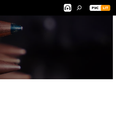
РУС
LIT