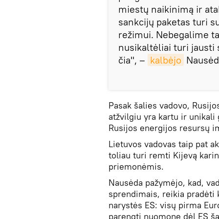
miestų naikinimą ir ata
sankcijų paketas turi 
režimui. Nebegalime tau
nusikaltėliai turi jaus
čia", –
kalbėjo
Nausėd
Pasak šalies vadovo, Rusij
atžvilgiu yra kartu ir unika
Rusijos energijos resursų i
Lietuvos vadovas taip pat ak
toliau turi remti Kijevą kar
priemonėmis.
Nausėda pažymėjo, kad, vad
sprendimais, reikia pradėti
narystės ES: visų pirma Eur
parengti nuomonę dėl ES šal