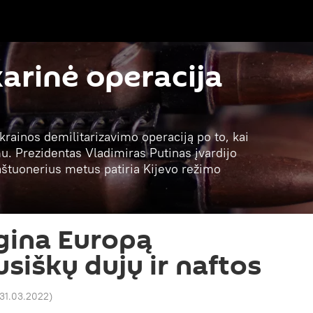
karinė operacija
krainos demilitarizavimo operaciją po to, kai
. Prezidentas Vladimiras Putinas įvardijo
 aštuonerius metus patiria Kijevo režimo
gina Europą
usiškų dujų ir naftos
 31.03.2022
)