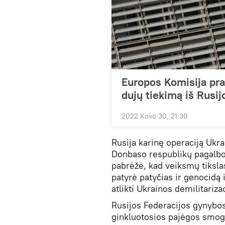
Europos Komisija pra
dujų tiekimą iš Rusij
2022 Kovo 30, 21:30
Rusija karinę operaciją Ukr
Donbaso respublikų pagalbo
pabrėžė, kad veiksmų tiksl
patyrė patyčias ir genocidą
atlikti Ukrainos demilitarizac
Rusijos Federacijos gynybos
ginkluotosios pajėgos smogia