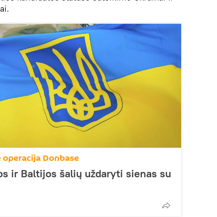
ai.
nė operacija Donbase
s ir Baltijos šalių uždaryti sienas su