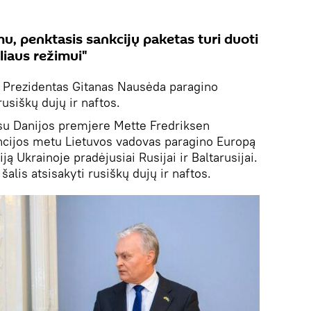
 penktasis sankcijų paketas turi duoti
iaus režimui"
.
Prezidentas Gitanas Nausėda paragino
usiškų dujų ir naftos.
 su Danijos premjere Mette Fredriksen
cijos metu Lietuvos vadovas paragino Europą
iją Ukrainoje pradėjusiai Rusijai ir Baltarusijai.
šalis atsisakyti rusiškų dujų ir naftos.