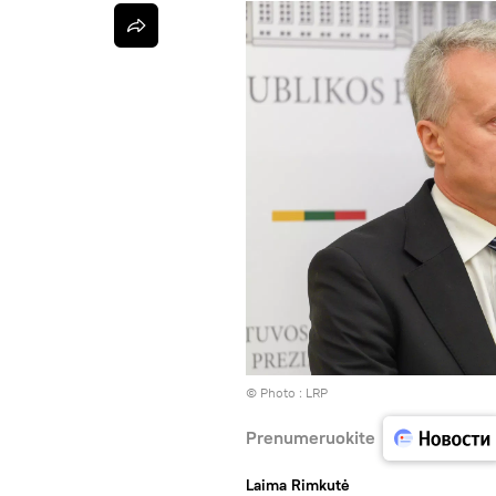
© Photo :
LRP
Prenumeruokite
Laima Rimkutė