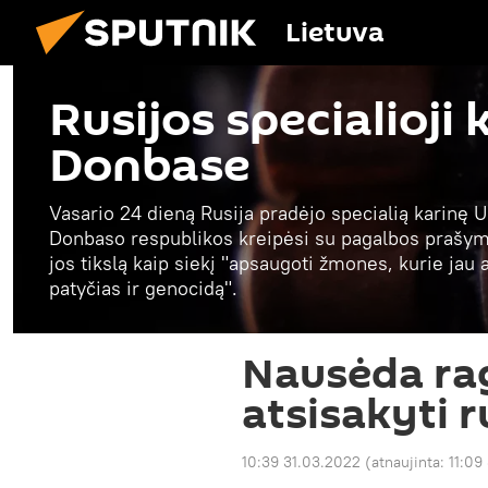
Lietuva
Rusijos specialioji 
Donbase
Vasario 24 dieną Rusija pradėjo specialią karinę U
Donbaso respublikos kreipėsi su pagalbos prašymu
jos tikslą kaip siekį "apsaugoti žmones, kurie jau
patyčias ir genocidą".
Nausėda ra
atsisakyti r
10:39 31.03.2022
(atnaujinta:
11:09