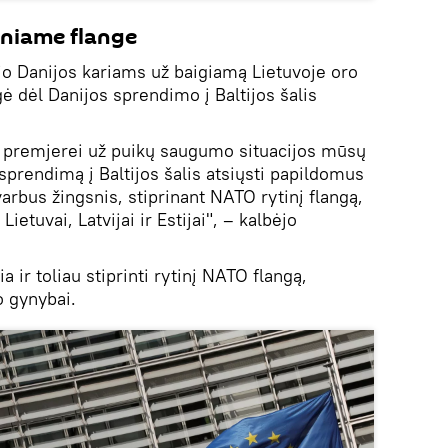
iniame flange
jo Danijos kariams už baigiamą Lietuvoje oro
gė dėl Danijos sprendimo į Baltijos šalis
 premjerei už puikų saugumo situacijos mūsų
 sprendimą į Baltijos šalis atsiųsti papildomus
varbus žingsnis, stiprinant NATO rytinį flangą,
ietuvai, Latvijai ir Estijai", – kalbėjo
 ir toliau stiprinti rytinį NATO flangą,
o gynybai.