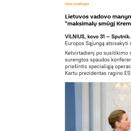
Visos medžiagos
Lietuvos vadovo manymu,
"maksimalų smūgį Kreml
VILNIUS, kovo 31 — Sputnik
Europos Sąjungą atsisakyti r
Ketvirtadienį po susitikimo
surengtos spaudos konferen
priešintis specialiąją operac
Kartu prezidentas ragino ES 