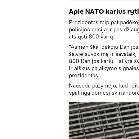
Apie NATO karius ryt
Prezidentas taip pat padėko
policijos misiją ir pasidžiau
atsiųsti 800 karių.
"Asmeniškai dėkoju Danijos
šalyje suvokimą ir savalaikį
800 Danijos karių. Tai yra s
ir aiškus palaikymo signalas L
prezidentas.
Nausėda pažymėjo, kad reikia
ypatingą dėmesį skiriant or