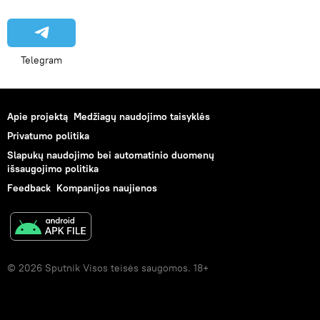
Telegram
Apie projektą
Medžiagų naudojimo taisyklės
Privatumo politika
Slapukų naudojimo bei automatinio duomenų
išsaugojimo politika
Feedback
Kompanijos naujienos
© 2026 Sputnik Visos teisės saugomos. 18+