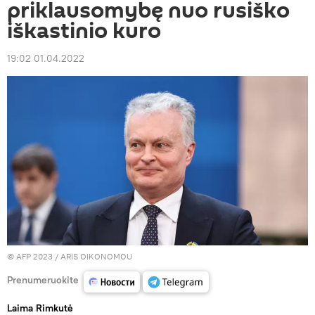
priklausomybę nuo rusiško
iškastinio kuro
19:02 01.04.2022
© AFP 2023 / ARIS OIKONOMOU
Prenumeruokite
Laima Rimkutė