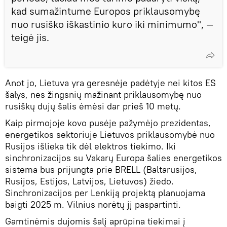
kad sumažintume Europos priklausomybę
nuo rusiško iškastinio kuro iki minimumo", —
teigė jis.
Anot jo, Lietuva yra geresnėje padėtyje nei kitos ES
šalys, nes žingsnių mažinant priklausomybę nuo
rusiškų dujų šalis ėmėsi dar prieš 10 metų.
Kaip pirmojoje kovo pusėje pažymėjo prezidentas,
energetikos sektoriuje Lietuvos priklausomybė nuo
Rusijos išlieka tik dėl elektros tiekimo. Iki
sinchronizacijos su Vakarų Europa šalies energetikos
sistema bus prijungta prie BRELL (Baltarusijos,
Rusijos, Estijos, Latvijos, Lietuvos) žiedo.
Sinchronizacijos per Lenkiją projektą planuojama
baigti 2025 m. Vilnius norėtų jį paspartinti.
Gamtinėmis dujomis šalį aprūpina tiekimai į