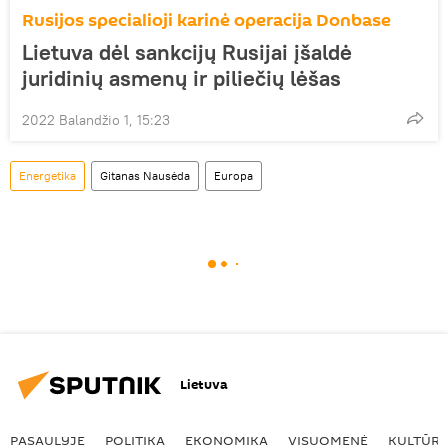
Rusijos specialioji karinė operacija Donbase
Lietuva dėl sankcijų Rusijai įšaldė
juridinių asmenų ir piliečių lėšas
2022 Balandžio 1, 15:23
Energetika
Gitanas Nausėda
Europa
Lietuva
PASAULYJE
POLITIKA
EKONOMIKA
VISUOMENĖ
KULTŪR