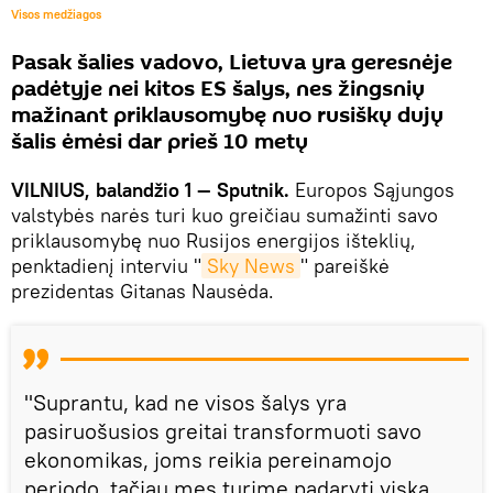
Visos medžiagos
Pasak šalies vadovo, Lietuva yra geresnėje
padėtyje nei kitos ES šalys, nes žingsnių
mažinant priklausomybę nuo rusiškų dujų
šalis ėmėsi dar prieš 10 metų
VILNIUS, balandžio 1 — Sputnik.
Europos Sąjungos
valstybės narės turi kuo greičiau sumažinti savo
priklausomybę nuo Rusijos energijos išteklių,
penktadienį interviu "
Sky News
" pareiškė
prezidentas Gitanas Nausėda.
"Suprantu, kad ne visos šalys yra
pasiruošusios greitai transformuoti savo
ekonomikas, joms reikia pereinamojo
periodo, tačiau mes turime padaryti viską,