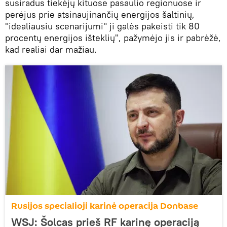
susiradus tiekėjų kituose pasaulio regionuose ir
perėjus prie atsinaujinančių energijos šaltinių,
"idealiausiu scenarijumi" ji galės pakeisti tik 80
procentų energijos išteklių", pažymėjo jis ir pabrėžė,
kad realiai dar mažiau.
Rusijos specialioji karinė operacija Donbase
WSJ: Šolcas prieš RF karinę operaciją