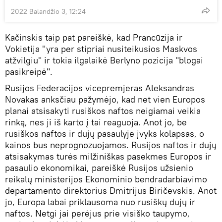
2022 Balandžio 3, 12:24
Kačinskis taip pat pareiškė, kad Prancūzija ir
Vokietija "yra per stipriai nusiteikusios Maskvos
atžvilgiu" ir tokia ilgalaikė Berlyno pozicija "blogai
pasikreipė".
Rusijos Federacijos vicepremjeras Aleksandras
Novakas anksčiau pažymėjo, kad net vien Europos
planai atsisakyti rusiškos naftos neigiamai veikia
rinką, nes ji iš karto į tai reaguoja. Anot jo, be
rusiškos naftos ir dujų pasaulyje įvyks kolapsas, o
kainos bus neprognozuojamos. Rusijos naftos ir dujų
atsisakymas turės milžiniškas pasekmes Europos ir
pasaulio ekonomikai, pareiškė Rusijos užsienio
reikalų ministerijos Ekonominio bendradarbiavimo
departamento direktorius Dmitrijus Biričevskis. Anot
jo, Europa labai priklausoma nuo rusiškų dujų ir
naftos. Netgi jai perėjus prie visiško taupymo,