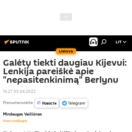
LIT
Lietuva
Galėtų tiekti daugiau Kijevui:
Lenkija pareiškė apie
"nepasitenkinimą" Berlynu
14:27 03.04.2022
Prenumeruokite
Mindaugas Vaičiūnas
Visos medžiagos