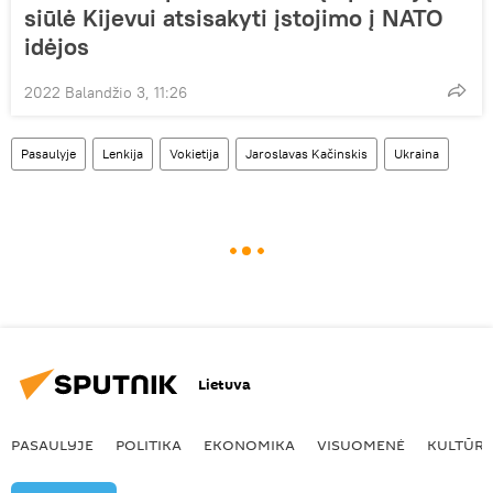
siūlė Kijevui atsisakyti įstojimo į NATO
idėjos
2022 Balandžio 3, 11:26
Pasaulyje
Lenkija
Vokietija
Jaroslavas Kačinskis
Ukraina
Lietuva
PASAULYJE
POLITIKA
EKONOMIKA
VISUOMENĖ
KULTŪR