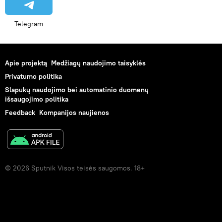
Telegram
Apie projektą
Medžiagų naudojimo taisyklės
Privatumo politika
Slapukų naudojimo bei automatinio duomenų
išsaugojimo politika
Feedback
Kompanijos naujienos
© 2026 Sputnik Visos teisės saugomos. 18+