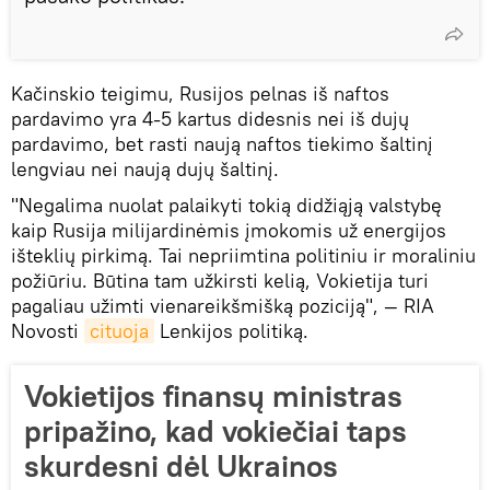
Kačinskio teigimu, Rusijos pelnas iš naftos
pardavimo yra 4-5 kartus didesnis nei iš dujų
pardavimo, bet rasti naują naftos tiekimo šaltinį
lengviau nei naują dujų šaltinį.
"Negalima nuolat palaikyti tokią didžiąją valstybę
kaip Rusija milijardinėmis įmokomis už energijos
išteklių pirkimą. Tai nepriimtina politiniu ir moraliniu
požiūriu. Būtina tam užkirsti kelią, Vokietija turi
pagaliau užimti vienareikšmišką poziciją", — RIA
Novosti
cituoja
Lenkijos politiką.
Vokietijos finansų ministras
pripažino, kad vokiečiai taps
skurdesni dėl Ukrainos