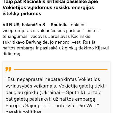
Taip pat Kačinskis kritiškai pasisakė apie
Vokietijos vykdomus rusiškų energijos
išteklių pirkimus
VILNIUS, balandžio 3 — Sputnik.
Lenkijos
vicepremjeras ir valdančiosios partijos "Teisė ir
teisingumas" vadovas Jaroslavas Kačinskis
sukritikavo Berlyną dėl jo nenoro įvesti Rusijai
naftos embargą ir pasisakė už ginklų tiekimo Kijevui
didinimą.
"Esu nepaprastai nepatenkintas Vokietijos
vyriausybės veiksmais. Vokietija galėtų tiekti
daugiau ginklų (Ukrainai — Sputnik). Ji taip
pat galėtų pasisakyti už naftos embargą
Europos Sąjungoje", — interviu "Die Welt"
pasakė politikas.