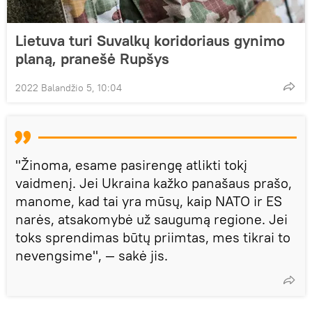
Lietuva turi Suvalkų koridoriaus gynimo
planą, pranešė Rupšys
2022 Balandžio 5, 10:04
"Žinoma, esame pasirengę atlikti tokį
vaidmenį. Jei Ukraina kažko panašaus prašo,
manome, kad tai yra mūsų, kaip NATO ir ES
narės, atsakomybė už saugumą regione. Jei
toks sprendimas būtų priimtas, mes tikrai to
nevengsime", — sakė jis.