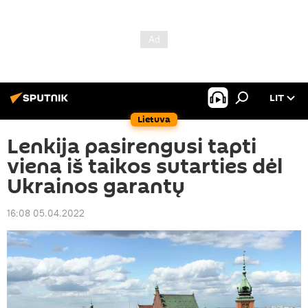
LIT
Lietuva
Lenkija pasirengusi tapti
viena iš taikos sutarties dėl
Ukrainos garantų
16:08 05.04.2022