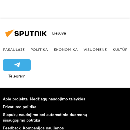
Lietuva
PASAULYJE
POLITIKA
EKONOMIKA
VISUOMENĖ
KULTŪR
Telegram
Apie projektą
Medžiagų naudojimo taisyklės
Privatumo politika
Slapukų naudojimo bei automatinio duomenų
išsaugojimo politika
Feedback
Kompanijos naujienos