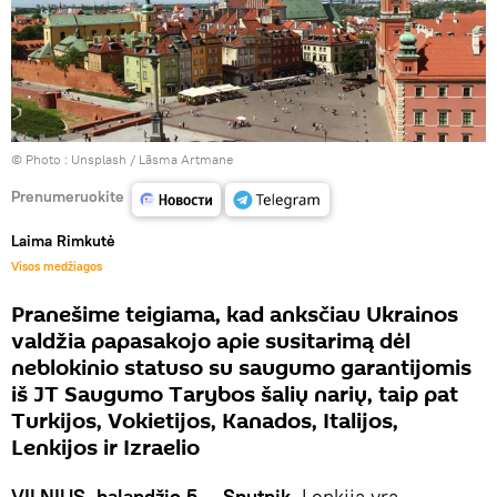
© Photo :
Unsplash / Lāsma Artmane
Prenumeruokite
Laima Rimkutė
Visos medžiagos
Pranešime teigiama, kad anksčiau Ukrainos
valdžia papasakojo apie susitarimą dėl
neblokinio statuso su saugumo garantijomis
iš JT Saugumo Tarybos šalių narių, taip pat
Turkijos, Vokietijos, Kanados, Italijos,
Lenkijos ir Izraelio
VILNIUS, balandžio 5 — Sputnik.
Lenkija yra