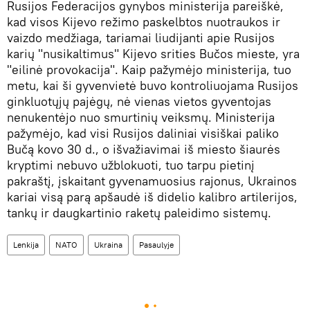
Rusijos Federacijos gynybos ministerija pareiškė,
kad visos Kijevo režimo paskelbtos nuotraukos ir
vaizdo medžiaga, tariamai liudijanti apie Rusijos
karių "nusikaltimus" Kijevo srities Bučos mieste, yra
"eilinė provokacija". Kaip pažymėjo ministerija, tuo
metu, kai ši gyvenvietė buvo kontroliuojama Rusijos
ginkluotųjų pajėgų, nė vienas vietos gyventojas
nenukentėjo nuo smurtinių veiksmų. Ministerija
pažymėjo, kad visi Rusijos daliniai visiškai paliko
Bučą kovo 30 d., o išvažiavimai iš miesto šiaurės
kryptimi nebuvo užblokuoti, tuo tarpu pietinį
pakraštį, įskaitant gyvenamuosius rajonus, Ukrainos
kariai visą parą apšaudė iš didelio kalibro artilerijos,
tankų ir daugkartinio raketų paleidimo sistemų.
Lenkija
NATO
Ukraina
Pasaulyje