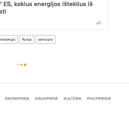
ES, kokius energijos išteklius iš
sti
andsbergis
Rusija
sankcijos
EKONOMIKA
VISUOMENĖ
KULTŪRA
MULTIMEDIA