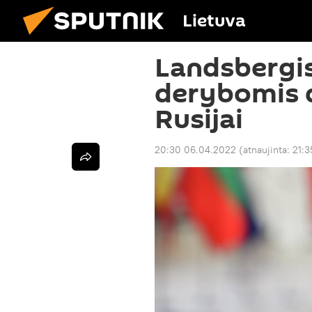
Lietuva
Landsbergis
derybomis d
Rusijai
20:30 06.04.2022
(atnaujinta:
21:3