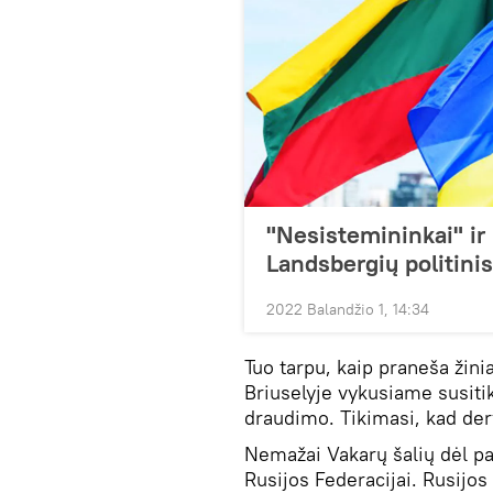
"Nesistemininkai" ir 
Landsbergių politini
2022 Balandžio 1, 14:34
Tuo tarpu, kaip praneša žinia
Briuselyje vykusiame susiti
draudimo. Tikimasi, kad dery
Nemažai Vakarų šalių dėl pa
Rusijos Federacijai. Rusijos