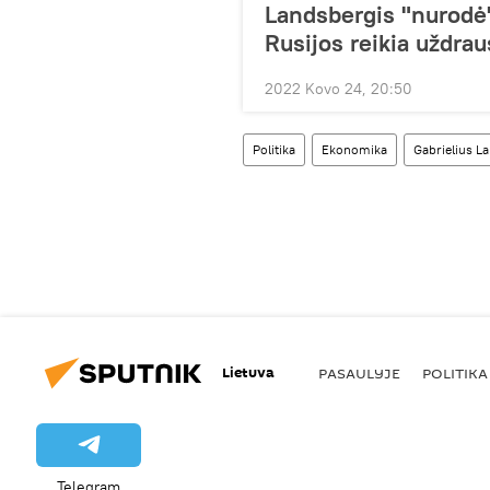
Landsbergis "nurodė" 
Rusijos reikia uždrau
2022 Kovo 24, 20:50
Politika
Ekonomika
Gabrielius L
Lietuva
PASAULYJE
POLITIKA
Telegram