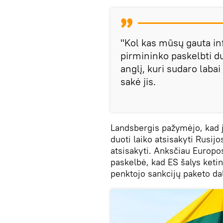
"Kol kas mūsų gauta in
pirmininko paskelbti d
anglį, kuri sudaro laba
sakė jis.
Landsbergis pažymėjo, kad 
duoti laiko atsisakyti Rusij
atsisakyti. Anksčiau Europ
paskelbė, kad ES šalys ketin
penktojo sankcijų paketo dal