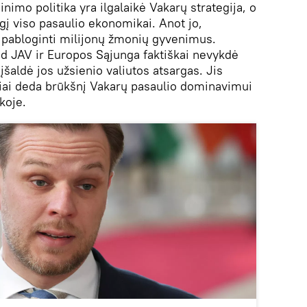
nimo politika yra ilgalaikė Vakarų strategija, o
į viso pasaulio ekonomikai. Anot jo,
– pabloginti milijonų žmonių gyvenimus.
kad JAV ir Europos Sąjunga faktiškai nevykdė
įšaldė jos užsienio valiutos atsargas. Jis
ykiai deda brūkšnį Vakarų pasaulio dominavimui
koje.