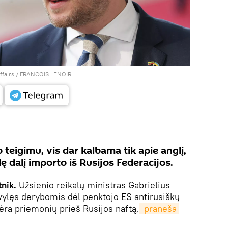
 Affairs / FRANCOIS LENOIR
 teigimu, vis dar kalbama tik apie anglį,
ę dalį importo iš Rusijos Federacijos.
tnik.
Užsienio reikalų ministras Gabrielius
vylęs derybomis dėl penktojo ES antirusiškų
ėra priemonių prieš Rusijos naftą,
 praneša