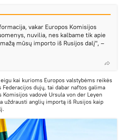
formacija, vakar Europos Komisijos
uomenys, nuvilia, nes kalbame tik apie
i mažą mūsų importo iš Rusijos dalį", –
jeigu kai kurioms Europos valstybėms reikės
os Federacijos dujų, tai dabar naftos galima
os Komisijos vadovė Ursula von der Leyen
a uždrausti anglių importą iš Rusijos kaip
į.