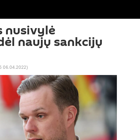
 nusivylė
ėl naujų sankcijų
5 06.04.2022
)