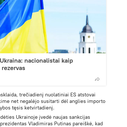
Ukraina: nacionalistai kaip
s rezervas
sklaida, trečiadienį nuolatiniai ES atstovai
kime net negalėjo susitarti dėl anglies importo
bos tęsis ketvirtadienį.
dėties Ukrainoje įvedė naujas sankcijas
 prezidentas Vladimiras Putinas pareiškė, kad