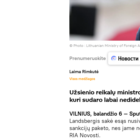
© Photo :
Lithuanian Ministry of Foreign
Prenumeruokite
Laima Rimkutė
Visos medžiagos
Užsienio reikalų ministro
kuri sudaro labai nedidel
VILNIUS, balandžio 6 — Spu
Landsbergis sakė esąs nusi
sankcijų paketo, nes jame n
RIA Novosti.