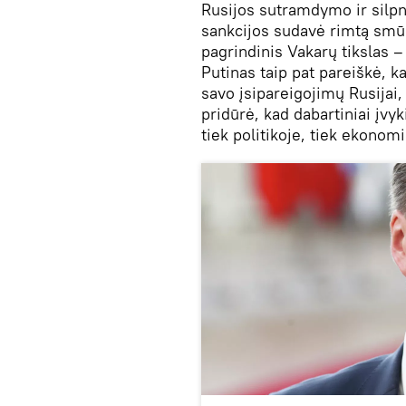
Rusijos sutramdymo ir silpni
sankcijos sudavė rimtą smūg
pagrindinis Vakarų tikslas 
Putinas taip pat pareiškė, 
savo įsipareigojimų Rusijai, 
pridūrė, kad dabartiniai įv
tiek politikoje, tiek ekonomi