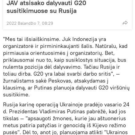
JAV atsisako dalyvauti G20
susitikimuose su Rusija
2022 Balandžio 7, 08:29
"Mes tai išsiaiškinsime. Juk Indonezija yra
organizatorė ir pirmininkaujanti šalis. Natūralu, kad
pirmiausia orientuosimės į organizatorių. Bet,
priklausomai nuo to, kaip susiklostys situacija, bus
nulemta pozicija dėl dalyvavimo. Tačiau Rusija ir
toliau dirba. G20 yra labai svarbi darbo sritis", —
žurnalistams sakė Peskovas, atsakydamas į
klausimą, ar Putinas planuoja dalyvauti G20 viršūnių
susitikime.
Rusija karinę operaciją Ukrainoje pradėjo vasario 24
d. Prezidentas Vladimiras Putinas pabrėžė, kad jos
tikslas — "apsaugoti žmones, kurie jau aštuonerius
metus patiria patyčias ir genocidą iš Kijevo režimo
pusės". Dėl to, anot jo, planuojama atlikti "Ukrainos