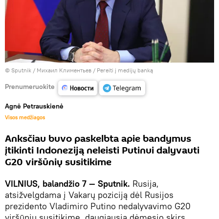
© Sputnik / Михаил Климентьев
/
Pereiti į medijų banką
Prenumeruokite
Agnė Petrauskienė
Visos medžiagos
Anksčiau buvo paskelbta apie bandymus
įtikinti Indoneziją neleisti Putinui dalyvauti
G20 viršūnių susitikime
VILNIUS, balandžio 7 — Sputnik.
Rusija,
atsižvelgdama į Vakarų poziciją dėl Rusijos
prezidento Vladimiro Putino nedalyvavimo G20
viršūnių susitikime, daugiausia dėmesio skirs