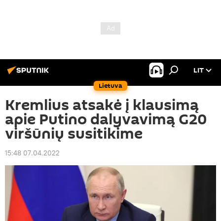
LIT
Lietuva
Kremlius atsakė į klausimą
apie Putino dalyvavimą G20
viršūnių susitikime
15:48 07.04.2022