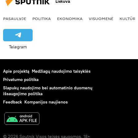
Lietuva
PASAULYJE
POLITIKA
EKONOMIKA
VISUOMENĖ
KULTŪR
Telegram
Apie projektą
Medžiagų naudojimo taisyklės
Privatumo politika
Slapukų naudojimo bei automatinio duomenų
išsaugojimo politika
Feedback
Kompanijos naujienos
© 2026 Sputnik Visos teisės saugomos. 18+