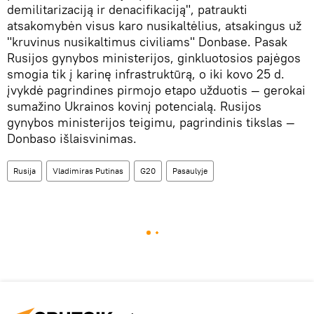
demilitarizaciją ir denacifikaciją", patraukti
atsakomybėn visus karo nusikaltėlius, atsakingus už
"kruvinus nusikaltimus civiliams" Donbase. Pasak
Rusijos gynybos ministerijos, ginkluotosios pajėgos
smogia tik į karinę infrastruktūrą, o iki kovo 25 d.
įvykdė pagrindines pirmojo etapo užduotis — gerokai
sumažino Ukrainos kovinį potencialą. Rusijos
gynybos ministerijos teigimu, pagrindinis tikslas —
Donbaso išlaisvinimas.
Rusija
Vladimiras Putinas
G20
Pasaulyje