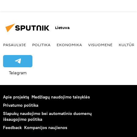
Lietuva
PASAULYJE
POLITIKA
EKONOMIKA
VISUOMENĖ
KULTŪR
Telegram
Apie projektą
Medžiagų naudojimo taisyklės
Privatumo politika
Slapukų naudojimo bei automatinio duomenų
išsaugojimo politika
Feedback
Kompanijos naujienos