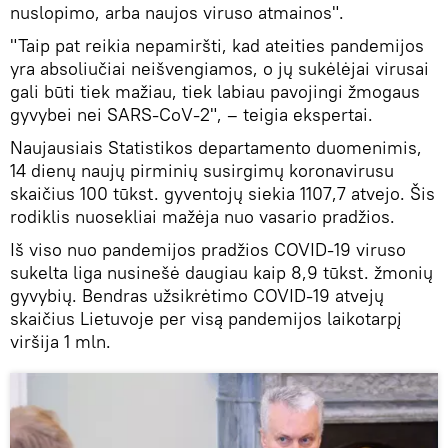
nuslopimo, arba naujos viruso atmainos".
"Taip pat reikia nepamiršti, kad ateities pandemijos
yra absoliučiai neišvengiamos, o jų sukėlėjai virusai
gali būti tiek mažiau, tiek labiau pavojingi žmogaus
gyvybei nei SARS-CoV-2", – teigia ekspertai.
Naujausiais Statistikos departamento duomenimis,
14 dienų naujų pirminių susirgimų koronavirusu
skaičius 100 tūkst. gyventojų siekia 1107,7 atvejo. Šis
rodiklis nuosekliai mažėja nuo vasario pradžios.
Iš viso nuo pandemijos pradžios COVID-19 viruso
sukelta liga nusinešė daugiau kaip 8,9 tūkst. žmonių
gyvybių. Bendras užsikrėtimo COVID-19 atvejų
skaičius Lietuvoje per visą pandemijos laikotarpį
viršija 1 mln.