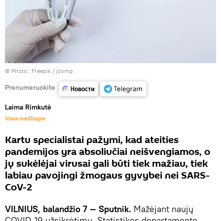
© Photo :
Freepik / jcomp
Prenumeruokite
Laima Rimkutė
Visos medžiagos
Kartu specialistai pažymi, kad ateities
pandemijos yra absoliučiai neišvengiamos, o
jų sukėlėjai virusai gali būti tiek mažiau, tiek
labiau pavojingi žmogaus gyvybei nei SARS-
CoV-2
VILNIUS, balandžio 7 — Sputnik.
Mažėjant naujų
COVID-19 užsikrėtimų, Statistikos departamento