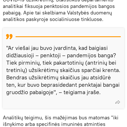
analitikai fiksuoja penktosios pandemijos bangos
pabaigą. Apie tai skelbiama Valstybės duomenų
analitikos paskyroje socialiniuose tinkluose.
"Ar viešai jau buvo įvardinta, kad baigiasi
didžiausioji – penktoji – pandemijos banga?
Tiek pirminių, tiek pakartotinių (antrinių bei
tretinių) užsikrėtimų skaičius sparčiai krenta.
Bendras užsikrėtimų skaičius jau atsidūrė
ten, kur buvo beprasidedant penktajai bangai
gruodžio pabaigoje", – teigiama įraše.
Analitikų teigimu, šis mažėjimas bus matomas "iki
išnykimo arba specifinės imuninės atminties