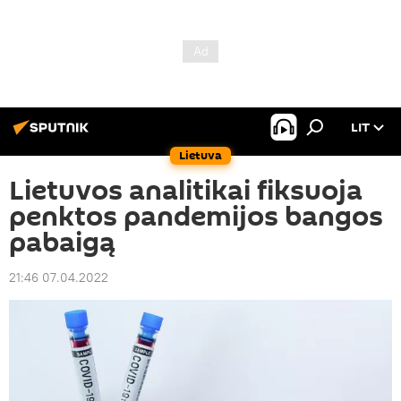
LIT
Lietuva
Lietuvos analitikai fiksuoja
penktos pandemijos bangos
pabaigą
21:46 07.04.2022