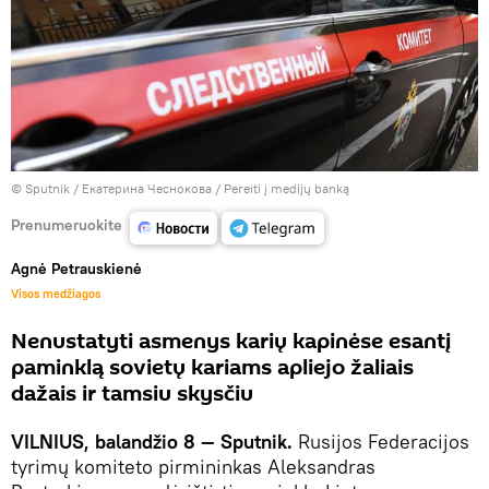
© Sputnik / Екатерина Чеснокова
/
Pereiti į medijų banką
Prenumeruokite
Agnė Petrauskienė
Visos medžiagos
Nenustatyti asmenys karių kapinėse esantį
paminklą sovietų kariams apliejo žaliais
dažais ir tamsiu skysčiu
VILNIUS, balandžio 8 — Sputnik.
Rusijos Federacijos
tyrimų komiteto pirmininkas Aleksandras