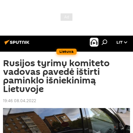
LIT
Lietuva
Rusijos tyrimų komiteto
vadovas pavedė ištirti
paminklo išniekinimą
Lietuvoje
19:46 08.04.2022