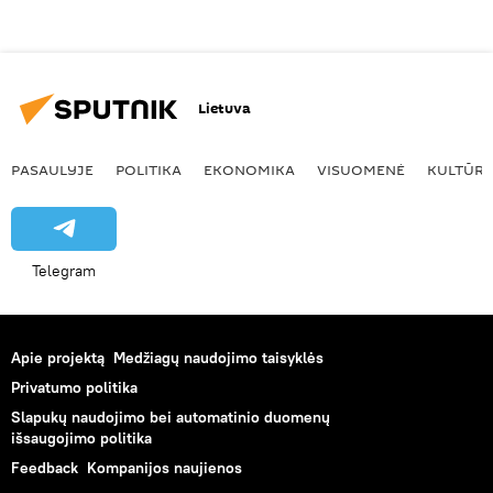
Lietuva
PASAULYJE
POLITIKA
EKONOMIKA
VISUOMENĖ
KULTŪR
Telegram
Apie projektą
Medžiagų naudojimo taisyklės
Privatumo politika
Slapukų naudojimo bei automatinio duomenų
išsaugojimo politika
Feedback
Kompanijos naujienos