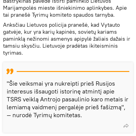
Bastrykinas pavedė ištirti paminklo Lietuvos
Marijampolės mieste išniekinimo aplinkybes. Apie
tai pranešė Tyrimų komiteto spaudos tarnyba.
Anksčiau Lietuvos policija pranešė, kad Vytauto
gatvėje, kur yra karių kapinės, sovietų kariams
paminklą nežinomi asmenys apipylė žaliais dažais ir
tamsiu skysčiu. Lietuvoje pradėtas ikiteisminis
tyrimas.
"Šie veiksmai yra nukreipti prieš Rusijos
interesus išsaugoti istorinę atmintį apie
TSRS veiklą Antrojo pasaulinio karo metais ir
lemiamą vaidmenį pergalėje prieš fašizmą",
— nurodė Tyrimų komitetas.