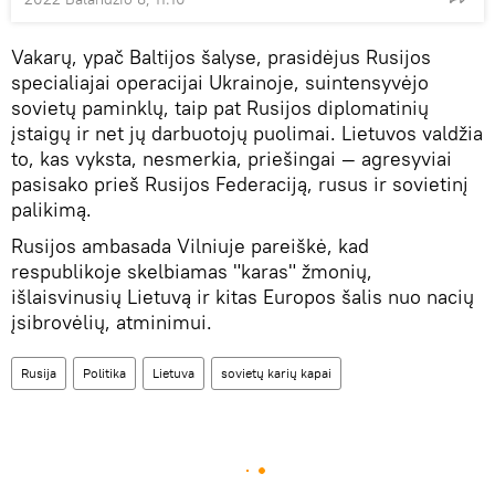
Vakarų, ypač Baltijos šalyse, prasidėjus Rusijos
specialiajai operacijai Ukrainoje, suintensyvėjo
sovietų paminklų, taip pat Rusijos diplomatinių
įstaigų ir net jų darbuotojų puolimai. Lietuvos valdžia
to, kas vyksta, nesmerkia, priešingai — agresyviai
pasisako prieš Rusijos Federaciją, rusus ir sovietinį
palikimą.
Rusijos ambasada Vilniuje pareiškė, kad
respublikoje skelbiamas "karas" žmonių,
išlaisvinusių Lietuvą ir kitas Europos šalis nuo nacių
įsibrovėlių, atminimui.
Rusija
Politika
Lietuva
sovietų karių kapai