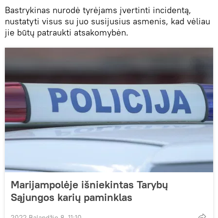
Bastrykinas nurodė tyrėjams įvertinti incidentą,
nustatyti visus su juo susijusius asmenis, kad vėliau
jie būtų patraukti atsakomybėn.
Marijampolėje išniekintas Tarybų
Sąjungos karių paminklas
2022 Balandžio 8, 11:10